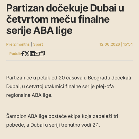
Partizan dočekuje Dubai u
četvrtom meču finalne
serije ABA lige
Pre 2 months
|
Sport
12.06.2026 | 15:54
Podeli:
Partizan će u petak od 20 časova u Beogradu dočekati
Dubai, u četvrtoj utakmici finalne serije plej-ofa
regionalne ABA lige.
Šampion ABA lige postaće ekipa koja zabeleži tri
pobede, a Dubai u seriji trenutno vodi 2:1.