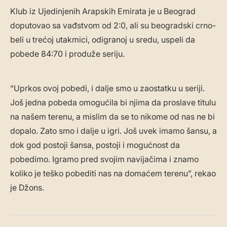
Klub iz Ujedinjenih Arapskih Emirata je u Beograd
doputovao sa vađstvom od 2:0, ali su beogradski crno-
beli u trećoj utakmici, odigranoj u sredu, uspeli da
pobede 84:70 i produže seriju.
“Uprkos ovoj pobedi, i dalje smo u zaostatku u seriji.
Još jedna pobeda omogućila bi njima da proslave titulu
na našem terenu, a mislim da se to nikome od nas ne bi
dopalo. Zato smo i dalje u igri. Još uvek imamo šansu, a
dok god postoji šansa, postoji i mogućnost da
pobedimo. Igramo pred svojim navijačima i znamo
koliko je teško pobediti nas na domaćem terenu”, rekao
je Džons.