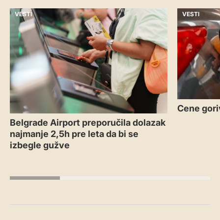
VESTI
VESTI
Cene gori
Belgrade Airport preporučila dolazak
najmanje 2,5h pre leta da bi se
izbegle gužve