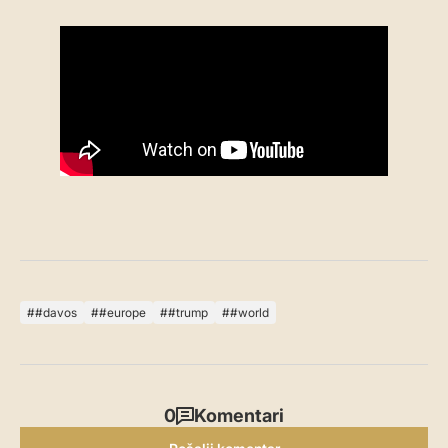
#davos
#europe
#trump
#world
0
Komentari