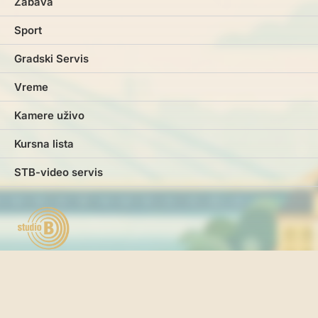
Zabava
Sport
Gradski Servis
Vreme
Kamere uživo
Kursna lista
STB-video servis
Marketing
Impresum
Kontakt
Pravila i uslovi korišćenja
Politika o kolačićima