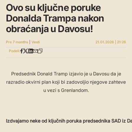
Ovo su ključne poruke
Donalda Trampa nakon
obraćanja u Davosu!
Pre 7 months
|
Vesti
21.01.2026 | 21:26
Podeli:
Predsednik Donald Tramp izjavio je u Davosu da je
razradio okvirni plan koji bi zadovoljio njegove zahteve
u vezi s Grenlandom.
Izdvajamo neke od ključnih poruka predsednika SAD iz D