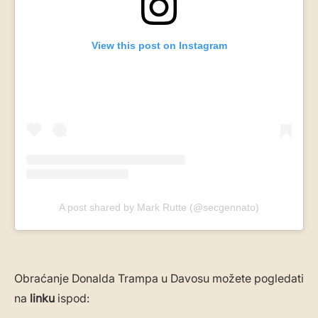
View this post on Instagram
A post shared by Mark Rutte (@secgennato)
Obraćanje Donalda Trampa u Davosu možete pogledati
na
linku
ispod: