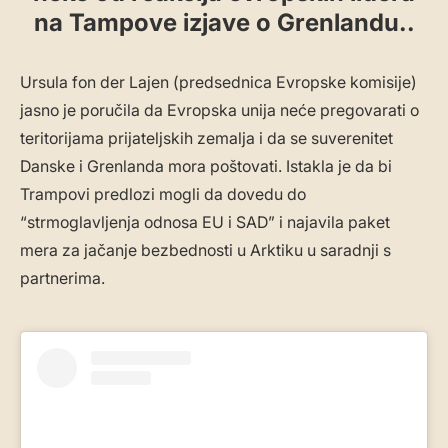
na Tampove izjave o Grenlandu..
Ursula fon der Lajen (predsednica Evropske komisije)
jasno je poručila da Evropska unija neće pregovarati o
teritorijama prijateljskih zemalja i da se suverenitet
Danske i Grenlanda mora poštovati. Istakla je da bi
Trampovi predlozi mogli da dovedu do
“strmoglavljenja odnosa EU i SAD” i najavila paket
mera za jačanje bezbednosti u Arktiku u saradnji s
partnerima.