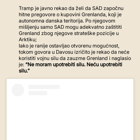
Tramp je javno rekao da želi da SAD započnu
hitne pregovore o kupovini Grenlanda, koji je
autonomna danska teritorija. Po njegovom
mišljenju samo SAD mogu adekvatno zaštititi
Grenland zbog njegove strateške pozicije u
Arktiku;
Iako je ranije ostavljao otvorenu mogućnost,
tokom govora u Davosu izričito je rekao da neće
koristiti vojnu silu da zauzme Grenland i naglasio
je:
“Ne moram upotrebiti silu. Neću upotrebiti
silu.”