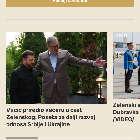
Pošalji komentar
VESTI
VESTI
Zelenski s
Vučić priredio večeru u čast
Dubravka
Zelenskog: Poseta za dalji razvoj
/VIDEO/
odnosa Srbije i Ukrajine