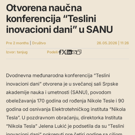
Otvorena naučna
konferencija “Teslini
inovacioni dani” u SANU
Pre 2 months
|
Društvo
26.05.2026 | 11:26
Izvor: tanjug
Podeli:
Dvodnevna međunarodna konferencija “Teslini
inovacioni dani” otvorena je u svečanoj sali Srpske
akademije nauka i umetnosti (SANU), povodom
obeležavanja 170 godina od rođenja Nikole Tesle i 90
godina od osnivanja Elektrotehničkog instituta “Nikola
Tesla”. U pozdravnom obraćanju, direktorka Instituta
“Nikola Tesla” Jelena Lukić je podsetila da su “Teslini
inovacioni dani” pokrenuti pre četiri godine sa ciljom