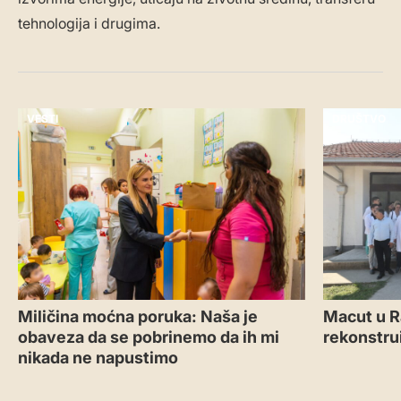
tehnologija i drugima.
VESTI
DRUŠTVO
Miličina moćna poruka: Naša je
Macut u R
obaveza da se pobrinemo da ih mi
rekonstru
nikada ne napustimo