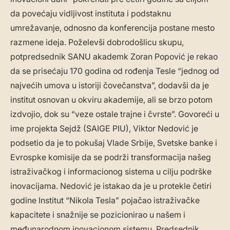
da povećaju vidljivost instituta i podstaknu
umrežavanje, odnosno da konferencija postane mesto
razmene ideja. Poželevši dobrodošlicu skupu,
potpredsednik SANU akademk Zoran Popović je rekao
da se prisećaju 170 godina od rođenja Tesle “jednog od
najvećih umova u istoriji čovečanstva”, dodavši da je
institut osnovan u okviru akademije, ali se brzo potom
izdvojio, dok su “veze ostale trajne i čvrste”. Govoreći u
ime projekta Sejdž (SAIGE PIU), Viktor Nedović je
podsetio da je to pokušaj Vlade Srbije, Svetske banke i
Evrospke komisije da se podrži transformacija našeg
istraživačkog i informacionog sistema u cilju podrške
inovacijama. Nedović je istakao da je u protekle četiri
godine Institut “Nikola Tesla” pojačao istraživačke
kapacitete i snažnije se pozicionirao u našem i
međunarodnom inovacionom sistemu. Predsednik