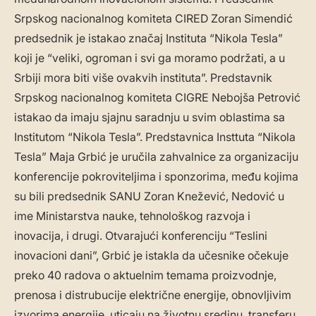
Srpskog nacionalnog komiteta CIRED Zoran Simendić
predsednik je istakao značaj Instituta “Nikola Tesla”
koji je “veliki, ogroman i svi ga moramo podržati, a u
Srbiji mora biti više ovakvih instituta”. Predstavnik
Srpskog nacionalnog komiteta CIGRE Nebojša Petrović
istakao da imaju sjajnu saradnju u svim oblastima sa
Institutom “Nikola Tesla”. Predstavnica Insttuta “Nikola
Tesla” Maja Grbić je uručila zahvalnice za organizaciju
konferencije pokroviteljima i sponzorima, među kojima
su bili predsednik SANU Zoran Knežević, Nedović u
ime Ministarstva nauke, tehnološkog razvoja i
inovacija, i drugi. Otvarajući konferenciju “Teslini
inovacioni dani”, Grbić je istakla da učesnike očekuje
preko 40 radova o aktuelnim temama proizvodnje,
prenosa i distrubucije električne energije, obnovljivim
izvorima energije, uticaju na životnu sredinu, transferu