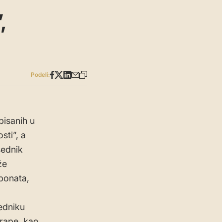
,
Podeli:
pisanih u
sti”, a
sednik
že
ponata,
,
edniku
arape, kao