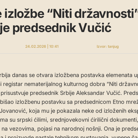
 izložbe “Niti državnosti”
je predsednik Vučić
24.02.2026 | 10:41
Izvor: tanjug
Srbija danas se otvara izložbena postavka elemenata u
i registar nematerijalnog kulturnog dobra “Niti državno
 prisustvuje predsednik Srbije Aleksandar Vučić. Pred
obišao izložbenu postavku sa predsednicom Etno mre
Jovanović, koja mu je pokazala neke od izloženih eks
ma su srpski ćilimi, srednjovekovni ćirilični dokumenti
e na vezovima, pojasi na narodnoj nošnji. Ona je preds
la i proizvode nastale tehnikom pustovanja, vunene č