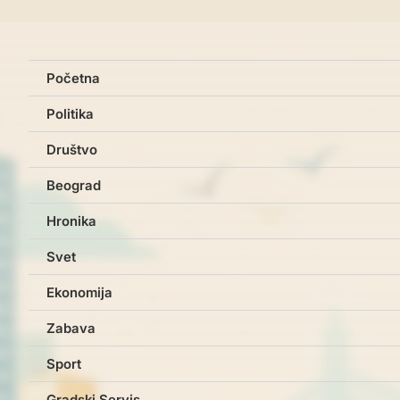
Početna
Politika
Društvo
Beograd
Hronika
Svet
Ekonomija
Zabava
Sport
Gradski Servis