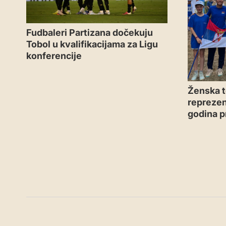
Fudbaleri Partizana dočekuju
Tobol u kvalifikacijama za Ligu
konferencije
Ženska t
reprezen
godina p