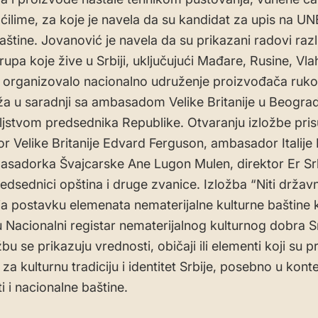
e ćilime, za koje je navela da su kandidat za upis na UN
štine. Jovanović je navela da su prikazani radovi razli
grupa koje žive u Srbiji, uključujući Mađare, Rusine, Vl
e organizovalo nacionalno udruženje proizvođača ruko
a u saradnji sa ambasadom Velike Britanije u Beogra
ljstvom predsednika Republike. Otvaranju izložbe prisu
 Velike Britanije Edvard Ferguson, ambasador Italije
asadorka Švajcarske Ane Lugon Mulen, direktor Er Srb
edsednici opština i druge zvanice. Izložba “Niti državn
ja postavku elemenata nematerijalne kulturne baštine k
 Nacionalni registar nematerijalnog kulturnog dobra Sr
bu se prikazuju vrednosti, običaji ili elementi koji su 
za kulturnu tradiciju i identitet Srbije, posebno u kont
i i nacionalne baštine.