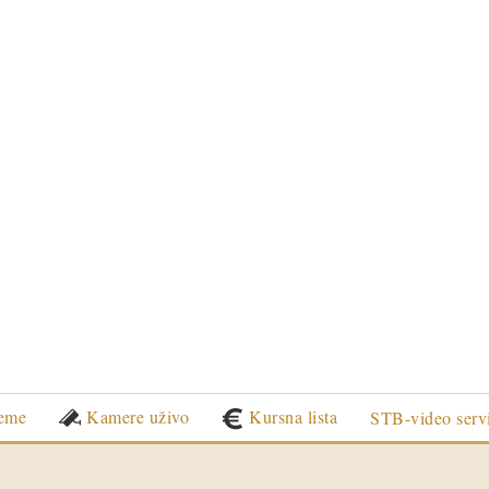
eme
Kamere uživo
Kursna lista
STB-video serv