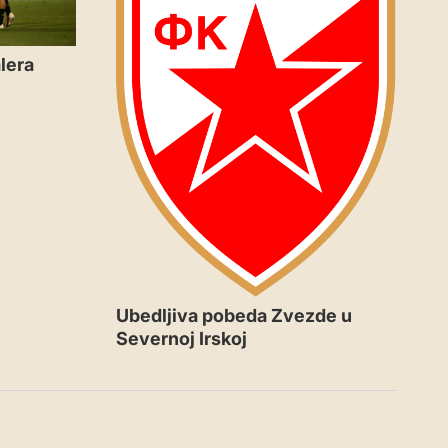
lera
Ubedljiva pobeda Zvezde u
Severnoj Irskoj