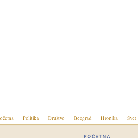
očetna
Politika
Društvo
Beograd
Hronika
Svet
POČETNA