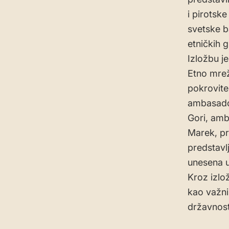
i pirotsk
svetske ba
etničkih 
Izložbu j
Etno mrež
pokrovite
ambasador
Gori, amb
Marek, pr
predstavl
unesena u
Kroz izlož
kao važni 
državnost