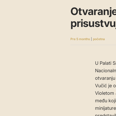
Otvaranje
prisustvu
Pre 5 months
|
početna
U Palati 
Nacionaln
otvaranju
Vučić je 
Violetom 
među koji
minijatur
predstavi