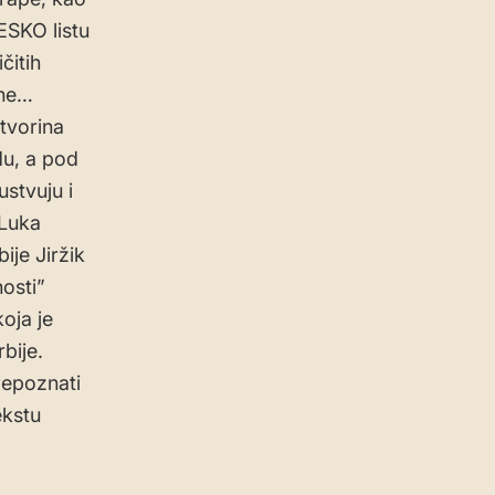
ESKO listu
čitih
ahe…
tvorina
du, a pod
stvuju i
 Luka
ije Jiržik
osti”
oja je
bije.
prepoznati
ekstu