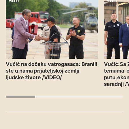
VESTI
VESTI
Vučić na dočeku vatrogasaca: Branili
Vučić:Sa 
ste u nama prijateljskoj zemlji
temama-
ljudske živote /VIDEO/
putu,ekon
saradnji 