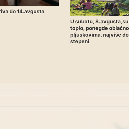
iva do 14.avgusta
U subotu, 8.avgusta,su
toplo, ponegde oblačno
pljuskovima, najviše d
stepeni