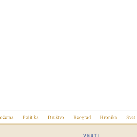
očetna
Politika
Društvo
Beograd
Hronika
Svet
VESTI