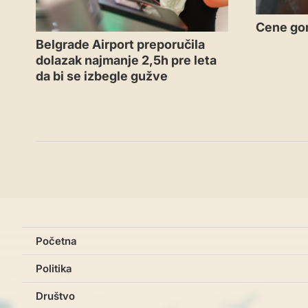
Cene gor
Belgrade Airport preporučila
dolazak najmanje 2,5h pre leta
da bi se izbegle gužve
Početna
Politika
Društvo