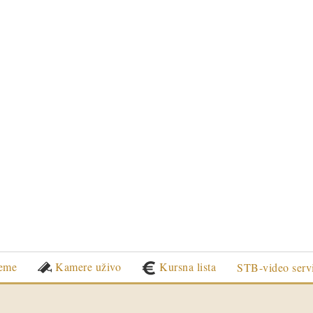
eme
Kamere uživo
Kursna lista
STB-video serv