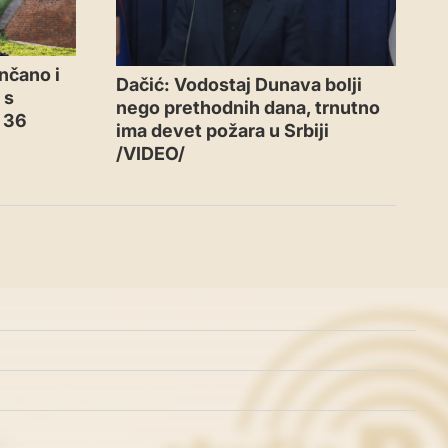
nčano i
Dačić: Vodostaj Dunava bolji
 s
nego prethodnih dana, trnutno
o 36
ima devet požara u Srbiji
/VIDEO/