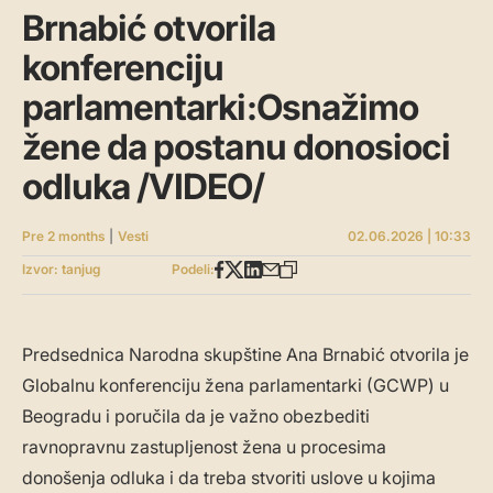
Brnabić otvorila
konferenciju
parlamentarki:Osnažimo
žene da postanu donosioci
odluka /VIDEO/
Pre 2 months
|
Vesti
02.06.2026 | 10:33
Izvor: tanjug
Podeli:
Predsednica Narodna skupštine Ana Brnabić otvorila je
Globalnu konferenciju žena parlamentarki (GCWP) u
Beogradu i poručila da je važno obezbediti
ravnopravnu zastupljenost žena u procesima
donošenja odluka i da treba stvoriti uslove u kojima