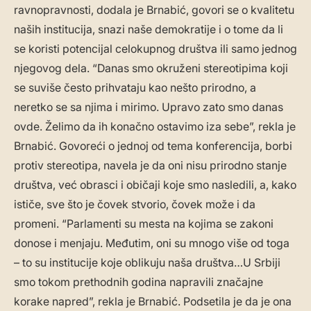
ravnopravnosti, dodala je Brnabić, govori se o kvalitetu
naših institucija, snazi naše demokratije i o tome da li
se koristi potencijal celokupnog društva ili samo jednog
njegovog dela. “Danas smo okruženi stereotipima koji
se suviše često prihvataju kao nešto prirodno, a
neretko se sa njima i mirimo. Upravo zato smo danas
ovde. Želimo da ih konačno ostavimo iza sebe”, rekla je
Brnabić. Govoreći o jednoj od tema konferencija, borbi
protiv stereotipa, navela je da oni nisu prirodno stanje
društva, već obrasci i običaji koje smo nasledili, a, kako
ističe, sve što je čovek stvorio, čovek može i da
promeni. “Parlamenti su mesta na kojima se zakoni
donose i menjaju. Međutim, oni su mnogo više od toga
– to su institucije koje oblikuju naša društva…U Srbiji
smo tokom prethodnih godina napravili značajne
korake napred”, rekla je Brnabić. Podsetila je da je ona