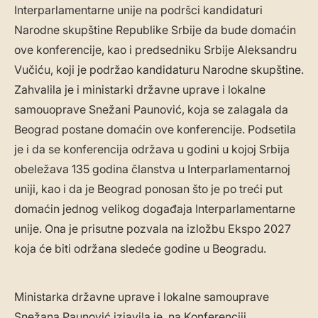
Interparlamentarne unije na podršci kandidaturi
Narodne skupštine Republike Srbije da bude domaćin
ove konferencije, kao i predsedniku Srbije Aleksandru
Vučiću, koji je podržao kandidaturu Narodne skupštine.
Zahvalila je i ministarki državne uprave i lokalne
samouoprave Snežani Paunović, koja se zalagala da
Beograd postane domaćin ove konferencije. Podsetila
je i da se konferencija održava u godini u kojoj Srbija
obeležava 135 godina članstva u Interparlamentarnoj
uniji, kao i da je Beograd ponosan što je po treći put
domaćin jednog velikog događaja Interparlamentarne
unije. Ona je prisutne pozvala na izložbu Ekspo 2027
koja će biti održana sledeće godine u Beogradu.
Ministarka državne uprave i lokalne samouprave
Snežana Paunović izjavila je, na Konferenciji