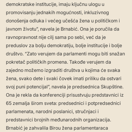
demokratske institucije, imaju ključnu ulogu u
promovisanju jednakih mogućnosti, inkluzivnog
donošenja odluka i većeg učešća žena u političkom i
javnom životu”, navela je Brnabić. Ona je poručila da
ravnopravnost nije cilj sama po sebi, već da je
preduslov za bolju demokratiju, bolje institucije i bolje
društvo. “Zato verujem da parlamenti mogu biti snažan
pokretač političkih promena. Takođe verujem da
zajedno možemo izgraditi društva u kojima će svaka
žena, svako dete i svaki čovek imati priliku da ostvari
svoj puni potencijal”, navela je predsednica Skupštine.
Ona je rekla da konferenciji prisustvuju predstavnici iz
65 zemalja širom sveta: predsednici i potpredsednici
parlamenata, narodni poslanici, stručnjaci i
predstavnici brojnih međunarodnih organizacija.
Brnabić je zahvalila Birou žena parlamentaraca