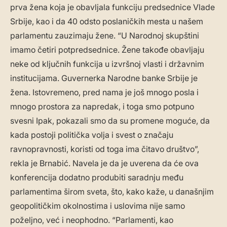
prva žena koja je obavljala funkciju predsednice Vlade
Srbije, kao i da 40 odsto poslaničkih mesta u našem
parlamentu zauzimaju žene. “U Narodnoj skupštini
imamo četiri potpredsednice. Žene takođe obavljaju
neke od ključnih funkcija u izvršnoj vlasti i državnim
institucijama. Guvernerka Narodne banke Srbije je
žena. Istovremeno, pred nama je još mnogo posla i
mnogo prostora za napredak, i toga smo potpuno
svesni Ipak, pokazali smo da su promene moguće, da
kada postoji politička volja i svest o značaju
ravnopravnosti, koristi od toga ima čitavo društvo”,
rekla je Brnabić. Navela je da je uverena da će ova
konferencija dodatno produbiti saradnju među
parlamentima širom sveta, što, kako kaže, u današnjim
geopolitičkim okolnostima i uslovima nije samo
poželjno, već i neophodno. “Parlamenti, kao