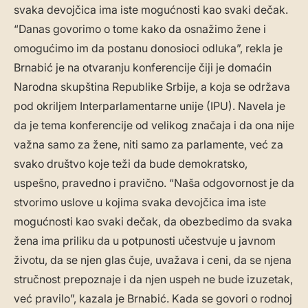
svaka devojčica ima iste mogućnosti kao svaki dečak.
“Danas govorimo o tome kako da osnažimo žene i
omogućimo im da postanu donosioci odluka”, rekla je
Brnabić je na otvaranju konferencije čiji je domaćin
Narodna skupština Republike Srbije, a koja se održava
pod okriljem Interparlamentarne unije (IPU). Navela je
da je tema konferencije od velikog značaja i da ona nije
važna samo za žene, niti samo za parlamente, već za
svako društvo koje teži da bude demokratsko,
uspešno, pravedno i pravično. “Naša odgovornost je da
stvorimo uslove u kojima svaka devojčica ima iste
mogućnosti kao svaki dečak, da obezbedimo da svaka
žena ima priliku da u potpunosti učestvuje u javnom
životu, da se njen glas čuje, uvažava i ceni, da se njena
stručnost prepoznaje i da njen uspeh ne bude izuzetak,
već pravilo”, kazala je Brnabić. Kada se govori o rodnoj