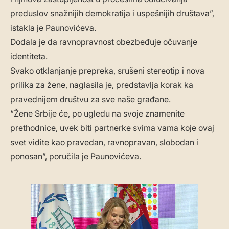
preduslov snažnijih demokratija i uspešnijih društava”,
istakla je Paunovićeva.
Dodala je da ravnopravnost obezbeđuje očuvanje
identiteta.
Svako otklanjanje prepreka, srušeni stereotip i nova
prilika za žene, naglasila je, predstavlja korak ka
pravednijem društvu za sve naše građane.
“​Žene Srbije će, po ugledu na svoje znamenite
prethodnice, uvek biti partnerke svima vama koje ovaj
svet vidite kao pravedan, ravnopravan, slobodan i
ponosan”, poručila je Paunovićeva.