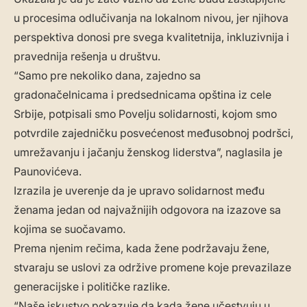
u procesima odlučivanja na lokalnom nivou, jer njihova
perspektiva donosi pre svega kvalitetnija, inkluzivnija i
pravednija rešenja u društvu.
“Samo pre nekoliko dana, zajedno sa
gradonačelnicama i predsednicama opština iz cele
Srbije, potpisali smo Povelju solidarnosti, kojom smo
potvrdile zajedničku posvećenost međusobnoj podršci,
umrežavanju i jačanju ženskog liderstva”, naglasila je
Paunovićeva.
Izrazila je uverenje da je upravo solidarnost među
ženama jedan od najvažnijih odgovora na izazove sa
kojima se suočavamo.
Prema njenim rečima, kada žene podržavaju žene,
stvaraju se uslovi za održive promene koje prevazilaze
generacijske i političke razlike.
“Naše iskustvo pokazuje da kada žene učestvuju u