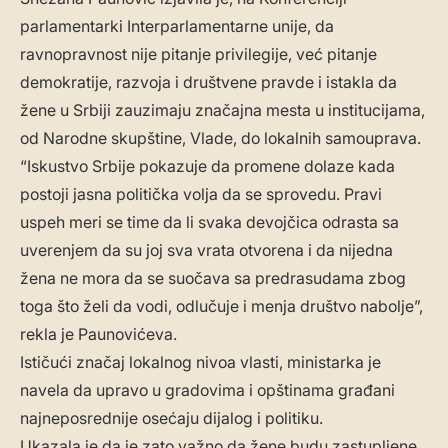
parlamentarki Interparlamentarne unije, da
ravnopravnost nije pitanje privilegije, već pitanje
demokratije, razvoja i društvene pravde i istakla da
žene u Srbiji zauzimaju značajna mesta u institucijama,
od Narodne skupštine, Vlade, do lokalnih samouprava.
“Iskustvo Srbije pokazuje da promene dolaze kada
postoji jasna politička volja da se sprovedu. Pravi
uspeh meri se time da li svaka devojčica odrasta sa
uverenjem da su joj sva vrata otvorena i da nijedna
žena ne mora da se suočava sa predrasudama zbog
toga što želi da vodi, odlučuje i menja društvo nabolje”,
rekla je Paunovićeva.
Ističući značaj lokalnog nivoa vlasti, ministarka je
navela da upravo u gradovima i opštinama građani
najneposrednije osećaju dijalog i politiku.
Ukazala je da je zato važno da žene budu zastupljene