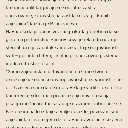
kreiranju politika, jačaju se socijalna zaštita,
obrazovanje, zdravstvena zaštita i razvoj lokalnih
zajednica”, kazala je Paunovićeva.
Navodeći da je danas više nego ikada potrebno da se
govori o partnerstvu, Paunovićeva je rekla da rušenje
stereotipa nije zadatak samo žena, to je odgovornost
svih – političkih lidera, institucija, obrazovnog sistema,
medija i društva u celini.
“Samo zajedničkim delovanjem možemo stvoriti
okruženje u kojem će ravnopravnost biti stvarnost, a ne
cilj. ​Uverena sam da će rasprave koje vodite tokom ove
konferencije doprineti pronalaženju novih rešenja,
jačanju međunarodne saradnje i razmeni dobre prakse.
Bez obzira na to iz koje zemlje dolazite, povezani smo
zajedničkim uverenjem da je ravnopravno učešće žena
i njihova zastupljenost u procesima odlučivanja