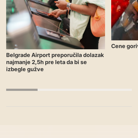
Cene gori
Belgrade Airport preporučila dolazak
najmanje 2,5h pre leta da bi se
izbegle gužve