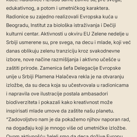
edukativnog, a potom i umetničkog karaktera.
Radionice su zajedno realizovali Evropska kuća u
Beogradu, Institut za biološka istraživanja i Dečiji
kulturni centar. Aktivnosti u okviru EU Zelene nedelje u
Srbiji usmerene su, pre svega, na decu i mlade, koji već
danas oblikuju zelenu tranziciju kroz svakodnevne
izbore, nove načine razmišljanja i aktivno učešće u
zaštiti prirode. Zamenica šefa Delegacije Evropske
unije u Srbiji Plamena Halačeva rekla je na otvaranju
izložbe, da su deca koja su učestvovala u radionicama
i napravila ove ilustracije postala ambasadori
biodiverziteta i pokazali kako kreativnost može
inspirisati mlade umove da zaštite našu planetu.
“Zadovoljstvo nam je da pokažemo njihov naporan rad,
na događaju koji je mnogo više od umetničke izložbe.
Ovom aktivnošću želeli smo da deca dožive Evropu.