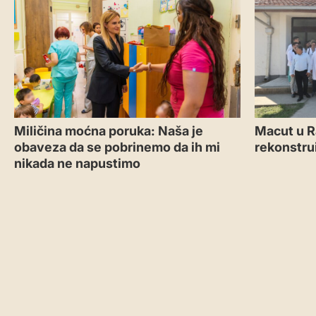
Miličina moćna poruka: Naša je
Macut u R
obaveza da se pobrinemo da ih mi
rekonstru
nikada ne napustimo