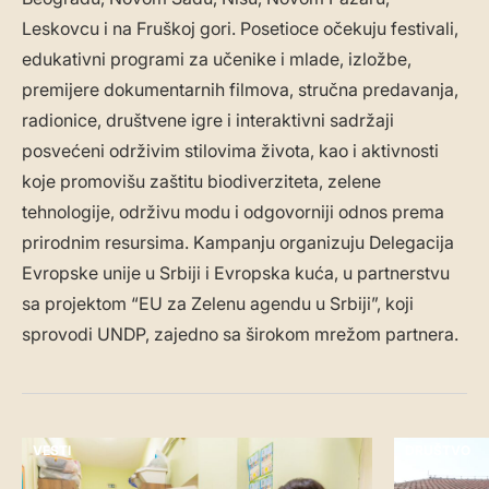
Leskovcu i na Fruškoj gori. Posetioce očekuju festivali,
edukativni programi za učenike i mlade, izložbe,
premijere dokumentarnih filmova, stručna predavanja,
radionice, društvene igre i interaktivni sadržaji
posvećeni održivim stilovima života, kao i aktivnosti
koje promovišu zaštitu biodiverziteta, zelene
tehnologije, održivu modu i odgovorniji odnos prema
prirodnim resursima. Kampanju organizuju Delegacija
Evropske unije u Srbiji i Evropska kuća, u partnerstvu
sa projektom “EU za Zelenu agendu u Srbiji”, koji
sprovodi UNDP, zajedno sa širokom mrežom partnera.
VESTI
DRUŠTVO