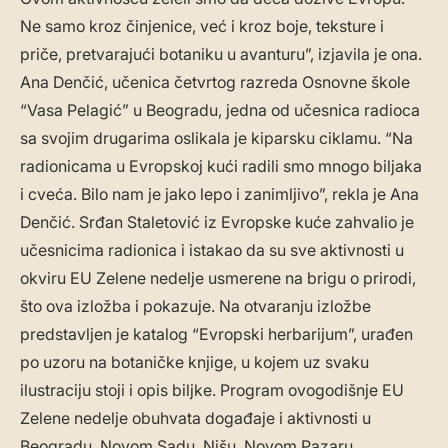
Ne samo kroz činjenice, već i kroz boje, teksture i
priče, pretvarajući botaniku u avanturu”, izjavila je ona.
Ana Denčić, učenica četvrtog razreda Osnovne škole
“Vasa Pelagić” u Beogradu, jedna od učesnica radioca
sa svojim drugarima oslikala je kiparsku ciklamu. “Na
radionicama u Evropskoj kući radili smo mnogo biljaka
i cveća. Bilo nam je jako lepo i zanimljivo”, rekla je Ana
Denčić. Srđan Staletović iz Evropske kuće zahvalio je
učesnicima radionica i istakao da su sve aktivnosti u
okviru EU Zelene nedelje usmerene na brigu o prirodi,
što ova izložba i pokazuje. Na otvaranju izložbe
predstavljen je katalog “Evropski herbarijum”, urađen
po uzoru na botaničke knjige, u kojem uz svaku
ilustraciju stoji i opis biljke. Program ovogodišnje EU
Zelene nedelje obuhvata događaje i aktivnosti u
Beogradu, Novom Sadu, Nišu, Novom Pazaru,