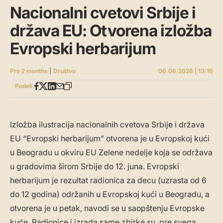
Nacionalni cvetovi Srbije i
država EU: Otvorena izložba
Evropski herbarijum
Pre 2 months
|
Društvo
06.06.2026 | 13:16
Podeli:
Izložba ilustracija nacionalnih cvetova Srbije i država
EU “Evropski herbarijum” otvorena je u Evropskoj kući
u Beogradu u okviru EU Zelene nedelje koja se održava
u gradovima širom Srbije do 12. juna. Evropski
herbarijum je rezultat radionica za decu (uzrasta od 6
do 12 godina) održanih u Evropskoj kući u Beogradu, a
otvorena je u petak, navodi se u saopštenju Evropske
kuće. Radionice i izrada same zbirke su, pre svega,