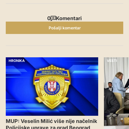
0
Komentari
Pošalji komentar
HRONIKA
VESTI
MUP: Veselin Milić više nije načelnik
Policijske uprave za grad Beograd