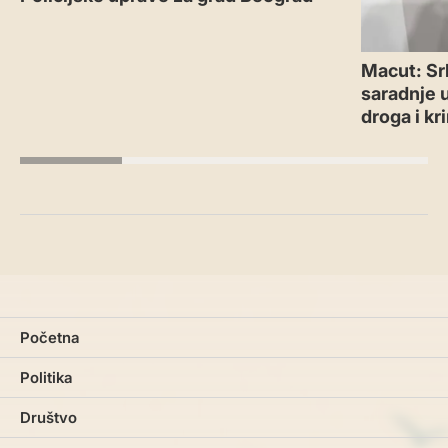
Macut: Sr
saradnje 
droga i kr
Početna
Politika
Društvo