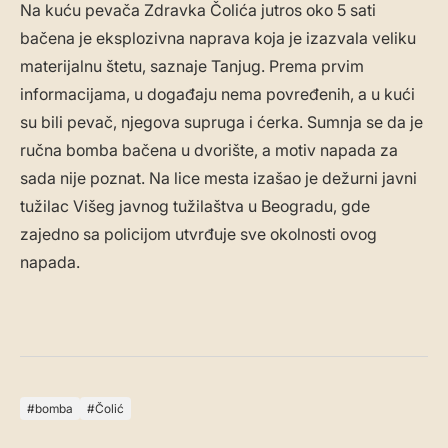
Na kuću pevača Zdravka Čolića jutros oko 5 sati
bačena je eksplozivna naprava koja je izazvala veliku
materijalnu štetu, saznaje Tanjug. Prema prvim
informacijama, u događaju nema povređenih, a u kući
su bili pevač, njegova supruga i ćerka. Sumnja se da je
ručna bomba bačena u dvorište, a motiv napada za
sada nije poznat. Na lice mesta izašao je dežurni javni
tužilac Višeg javnog tužilaštva u Beogradu, gde
zajedno sa policijom utvrđuje sve okolnosti ovog
napada.
bomba
Čolić