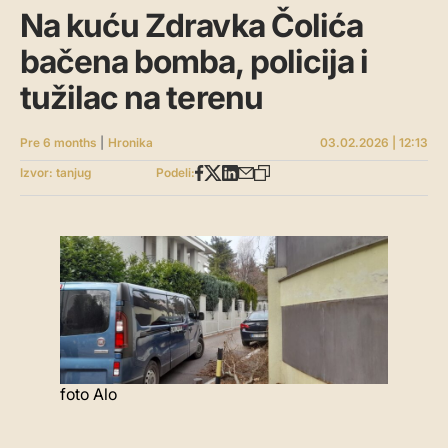
Na kuću Zdravka Čolića
bačena bomba, policija i
tužilac na terenu
Pre 6 months
|
Hronika
03.02.2026 | 12:13
Izvor: tanjug
Podeli:
foto Alo