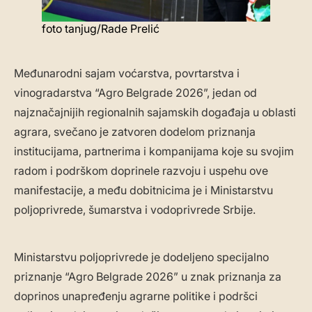
foto tanjug/Rade Prelić
Međunarodni sajam voćarstva, povrtarstva i
vinogradarstva “Agro Belgrade 2026”, jedan od
najznačajnijih regionalnih sajamskih događaja u oblasti
agrara, svečano je zatvoren dodelom priznanja
institucijama, partnerima i kompanijama koje su svojim
radom i podrškom doprinele razvoju i uspehu ove
manifestacije, a među dobitnicima je i Ministarstvu
poljoprivrede, šumarstva i vodoprivrede Srbije.
Ministarstvu poljoprivrede je dodeljeno specijalno
priznanje “Agro Belgrade 2026” u znak priznanja za
doprinos unapređenju agrarne politike i podršci