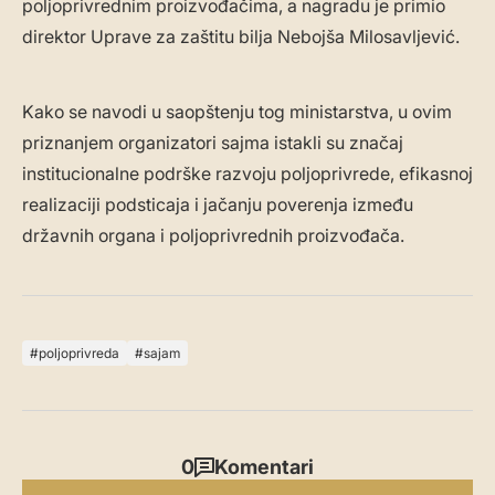
poljoprivrednim proizvođačima, a nagradu je primio
direktor Uprave za zaštitu bilja Nebojša Milosavljević.
Kako se navodi u saopštenju tog ministarstva, u ovim
priznanjem organizatori sajma istakli su značaj
institucionalne podrške razvoju poljoprivrede, efikasnoj
realizaciji podsticaja i jačanju poverenja između
državnih organa i poljoprivrednih proizvođača.
poljoprivreda
sajam
0
Komentari