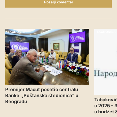
Pošalji komentar
EKONOMIJA
EKONOMIJA
Premijer Macut posetio centralu
Banke ,,Poštanska štedionica” u
Tabaković
Beogradu
u 2025 – 
u budžet 