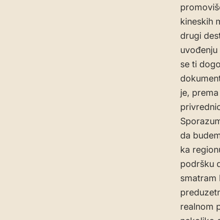
promoviše
kineskih m
drugi des
uvođenju 
se ti dogo
dokumenti 
je, prema
privredni
Sporazuma
da budemo
ka regionu
podršku d
smatram k
preduzetn
realnom p