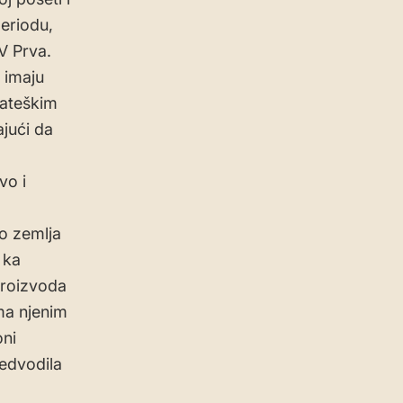
eriodu,
V Prva.
m imaju
rateškim
jući da
vo i
ao zemlja
 ka
proizvoda
ma njenim
oni
redvodila