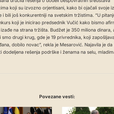
dana uručila rešenja o dodeli bespovratnih sredstava
ima koji su izvozno orjentisani, kako bi ojačali svoje 
 i bili još konkurentniji na svetskim tržistima. “U pitanj
kurs koji je inicirao predsednik Vučić kako bismo afirm
 izađe na strana tržišta. Budžet je 350 miliona dinara, 
i smo drugi krug, gde je 19 privrednika, koji zapošljav
đana, dobilo novac”, rekla je Mesarović. Najavila je da
ti dodeljena rešenja podrške i ženama na selu, mladim
Povezane vesti:
VESTI