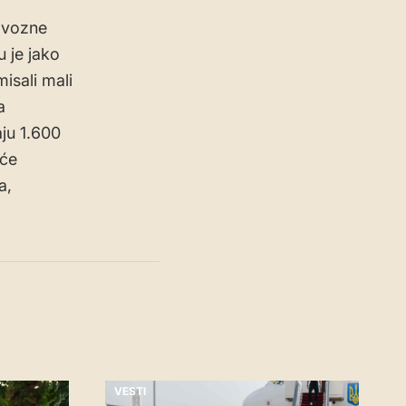
izvozne
u je jako
isali mali
a
aju 1.600
 će
a,
VESTI