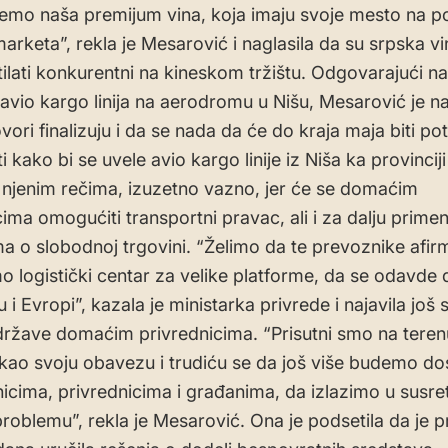
mo naša premijum vina, koja imaju svoje mesto na p
arketa”, rekla je Mesarović i naglasila da su srpska vin
tilati konkurentni na kineskom tržištu. Odgovarajući na
avio kargo linija na aerodromu u Nišu, Mesarović je n
vori finalizuju i da se nada da će do kraja maja biti po
kako bi se uvele avio kargo linije iz Niša ka provincij
 njenim rečima, izuzetno vazno, jer će se domaćim
cima omogućiti transportni pravac, ali i za dalju prime
 o slobodnoj trgovini. “Želimo da te prevoznike afir
 logistički centar za velike platforme, da se odavde d
 i Evropi”, kazala je ministarka privrede i najavila još 
ržave domaćim privrednicima. “Prisutni smo na teren
ao svoju obavezu i trudiću se da još više budemo do
icima, privrednicima i građanima, da izlazimo u susr
roblemu”, rekla je Mesarović. Ona je podsetila da je p