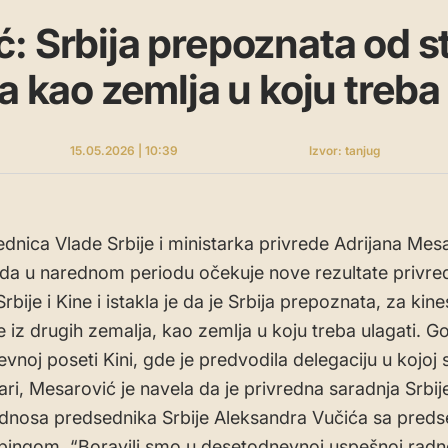
: Srbija prepoznata od s
a kao zemlja u koju treba
15.05.2026 | 10:39
Izvor: tanjug
dnica Vlade Srbije i ministarka privrede Adrijana Mes
je da u narednom periodu očekuje nove rezultate privre
rbije i Kine i istakla je da je Srbija prepoznata, za kine
e iz drugih zemalja, kao zemlja u koju treba ulagati. G
noj poseti Kini, gde je predvodila delegaciju u kojoj su
ari, Mesarović je navela da je privredna saradnja Srbije
odnosa predsednika Srbije Aleksandra Vučića sa pred
ipingom. “Boravili smo u desetodnevnoj uspešnoj radno