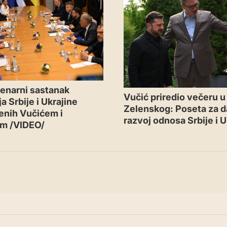
lenarni sastanak
Vučić priredio večeru u
a Srbije i Ukrajine
Zelenskog: Poseta za da
enih Vučićem i
razvoj odnosa Srbije i U
im /VIDEO/