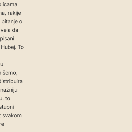
olicama
a, rakije i
 pitanje o
avela da
tpisani
i Hubej. To
nu
mišemo,
istribuira
snažniju
u, to
stupni
et svakom
re