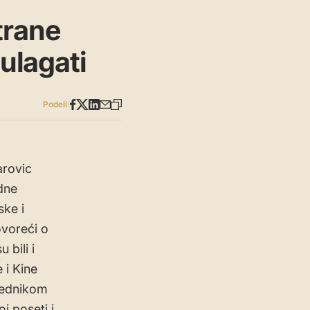
trane
 ulagati
Podeli:
arovic
dne
ske i
ovoreći o
 bili i
 i Kine
sednikom
j poseti i