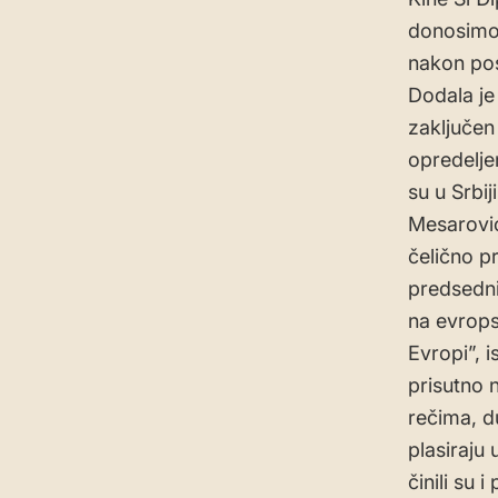
donosimo 
nakon pos
Dodala je
zaključen
opredelje
su u Srbij
Mesarović
čelično pr
predsedni
na evrops
Evropi”, 
prisutno 
rečima, d
plasiraju
činili su 