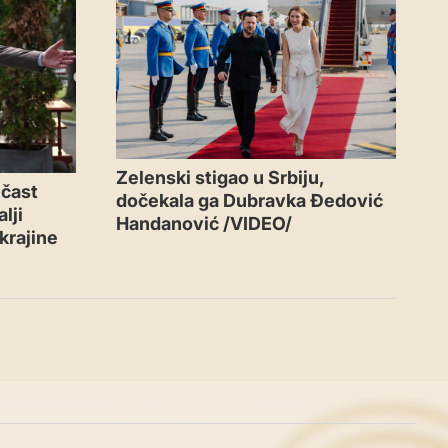
Zelenski stigao u Srbiju,
 čast
dočekala ga Dubravka Đedović
lji
Handanović /VIDEO/
krajine