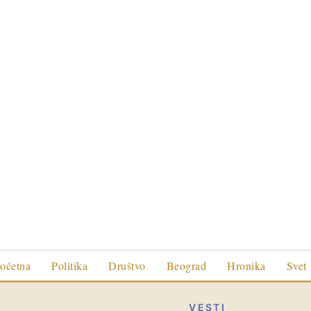
očetna
Politika
Društvo
Beograd
Hronika
Svet
VESTI