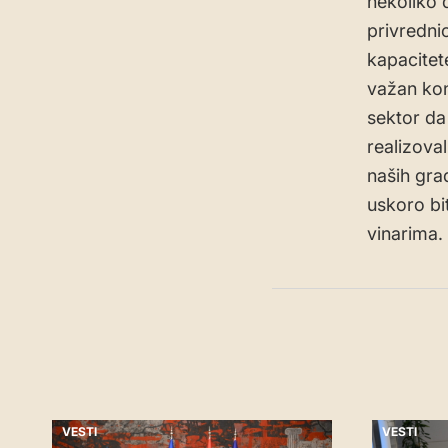
nekoliko 
privrednic
kapacitete
važan kon
sektor da
realizoval
naših gra
uskoro bi
vinarima.
VESTI
VESTI