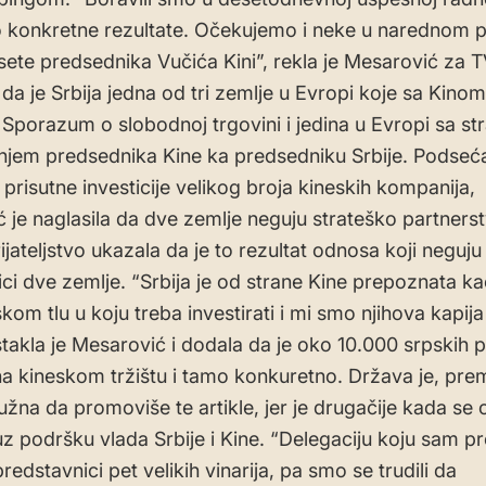
konkretne rezultate. Očekujemo i neke u narednom p
ete predsednika Vučića Kini”, rekla je Mesarović za T
 da je Srbija jedna od tri zemlje u Evropi koje sa Kino
 Sporazum o slobodnoj trgovini i jedina u Evropi sa st
njem predsednika Kine ka predsedniku Srbije. Podseća
i prisutne investicije velikog broja kineskih kompanija,
 je naglasila da dve zemlje neguju strateško partnerst
ijateljstvo ukazala da je to rezultat odnosa koji neguju
ci dve zemlje. “Srbija je od strane Kine prepoznata k
kom tlu u koju treba investirati i mi smo njihova kapija
istakla je Mesarović i dodala da je oko 10.000 srpskih 
na kineskom tržištu i tamo konkuretno. Država je, pre
užna da promoviše te artikle, jer je drugačije kada se 
 uz podršku vlada Srbije i Kine. “Delegaciju koju sam p
i predstavnici pet velikih vinarija, pa smo se trudili da