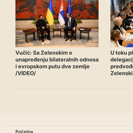
Vučić: Sa Zelenskim o
U toku p
unapređenju bilateralnih odnosa
delegacij
i evropskom putu dve zemlje
predvođ
/VIDEO/
Zelensk
Početna