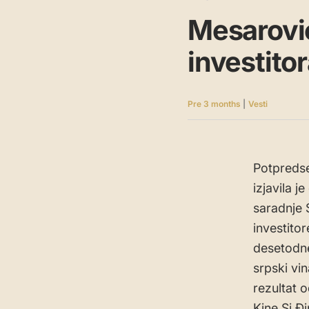
Mesarović
investitor
Pre 3 months
|
Vesti
Potpredse
izjavila 
saradnje S
investitor
desetodnev
srpski vin
rezultat 
Kine Si Đ