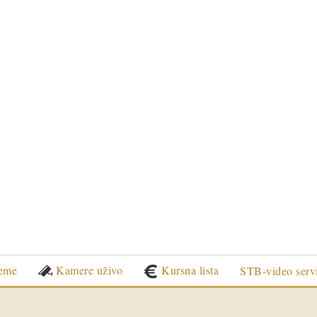
eme
Kamere uživo
Kursna lista
STB-video serv