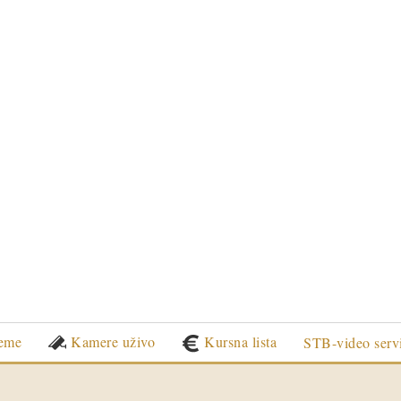
eme
Kamere uživo
Kursna lista
STB-video serv