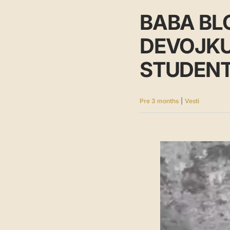
BABA B
DEVOJKU
STUDENTI
Pre 3 months
|
Vesti