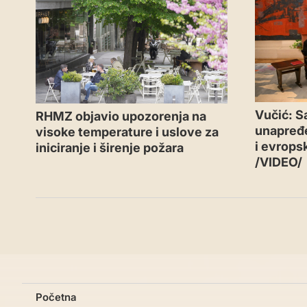
Vučić: S
RHMZ objavio upozorenja na
unapređe
visoke temperature i uslove za
i evrops
iniciranje i širenje požara
/VIDEO/
Početna