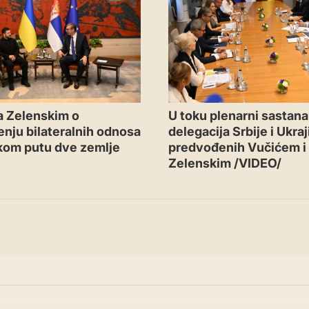
a Zelenskim o
U toku plenarni sastan
nju bilateralnih odnosa
delegacija Srbije i Ukra
kom putu dve zemlje
predvođenih Vučićem i
Zelenskim /VIDEO/