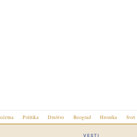
očetna
Politika
Društvo
Beograd
Hronika
Svet
VESTI