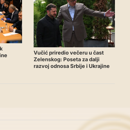
ak
Vučić priredio večeru u čast
jine
Zelenskog: Poseta za dalji
razvoj odnosa Srbije i Ukrajine