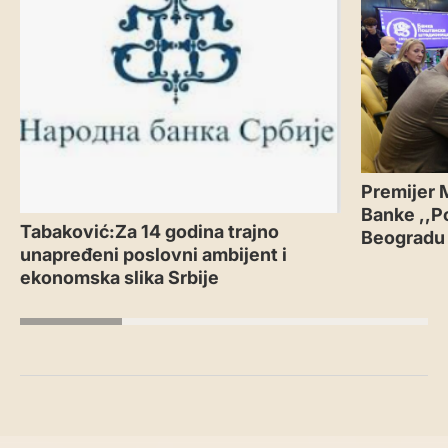
Premijer 
Banke ,,P
Tabaković:Za 14 godina trajno
Beogradu
unapređeni poslovni ambijent i
ekonomska slika Srbije