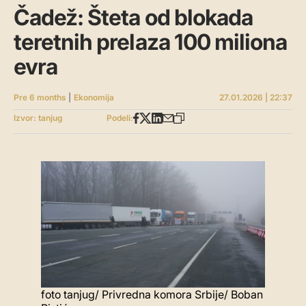
Čadež: Šteta od blokada
teretnih prelaza 100 miliona
evra
Pre 6 months
|
Ekonomija
27.01.2026 | 22:37
Izvor: tanjug
Podeli:
foto tanjug/ Privredna komora Srbije/ Boban