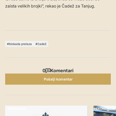
zaista velikih brojki”, rekao je Čadež za Tanjug.
blokada prelaza
čadež
0
Komentari
Pošalji komentar
EKONOMIJA
EKONOMIJA