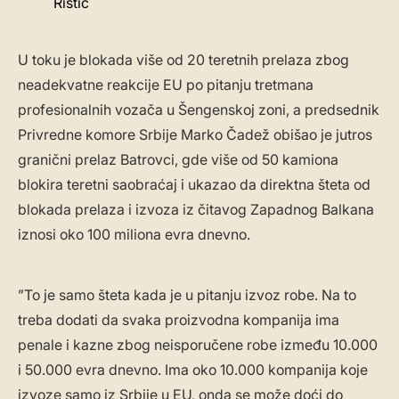
Ristić
U toku je blokada više od 20 teretnih prelaza zbog
neadekvatne reakcije EU po pitanju tretmana
profesionalnih vozača u Šengenskoj zoni, a predsednik
Privredne komore Srbije Marko Čadež obišao je jutros
granični prelaz Batrovci, gde više od 50 kamiona
blokira teretni saobraćaj i ukazao da direktna šteta od
blokada prelaza i izvoza iz čitavog Zapadnog Balkana
iznosi oko 100 miliona evra dnevno.
”To je samo šteta kada je u pitanju izvoz robe. Na to
treba dodati da svaka proizvodna kompanija ima
penale i kazne zbog neisporučene robe između 10.000
i 50.000 evra dnevno. Ima oko 10.000 kompanija koje
izvoze samo iz Srbije u EU, onda se može doći do