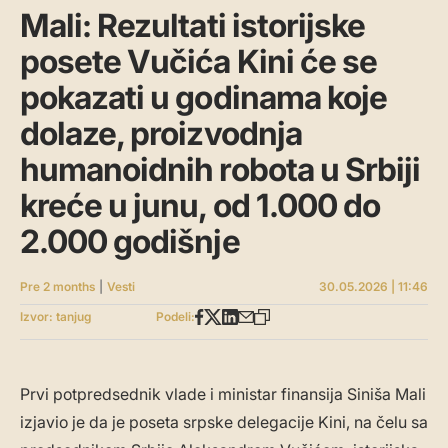
Mali: Rezultati istorijske
posete Vučića Kini će se
pokazati u godinama koje
dolaze, proizvodnja
humanoidnih robota u Srbiji
kreće u junu, od 1.000 do
2.000 godišnje
Pre 2 months
|
Vesti
30.05.2026 | 11:46
Izvor: tanjug
Podeli:
Prvi potpredsednik vlade i ministar finansija Siniša Mali
izjavio je da je poseta srpske delegacije Kini, na čelu sa