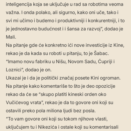
inteligencija koja se uključuje u rad sa robotima veoma
važna. I onda polako, ali sigurno, kako oni uče, tako i
svi mi učimo i budemo i produktivniji i konkurentniji, i to
je jednostavno budućnost i i šansa za razvoj”, dodao je
Mali.
Na pitanje gde će konkretno ići nove investicije iz Kine,
rekao je da kada su roboti u pitanju, to je Šabac.
“Imamo novu fabriku u Nišu, Novom Sadu, Ćupriji i
Loznici”, dodao je on.
Ukazai je i da je politički značaj posete Kini ogroman.
Na pitanje kako komentariše to što je deo opozicije
rekao da će se “skupo platiti kineski orden oko
Vučićevog vrata”, rekao je da to govore oni koji su
ostavili preko pola miliona ljudi bez posla.
“To vam govore oni koji su tokom njihove vlasti,
uključujem tu i Nikezića i ostale koji su komentarisali