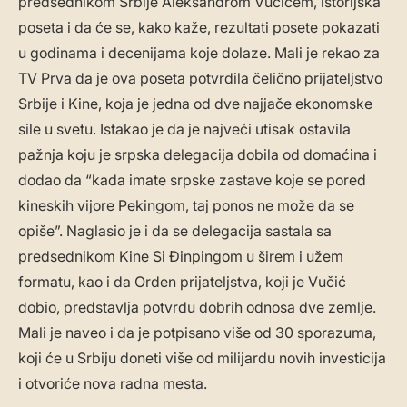
predsednikom Srbije Aleksandrom Vučićem, istorijska
poseta i da će se, kako kaže, rezultati posete pokazati
u godinama i decenijama koje dolaze. Mali je rekao za
TV Prva da je ova poseta potvrdila čelično prijateljstvo
Srbije i Kine, koja je jedna od dve najjače ekonomske
sile u svetu. Istakao je da je najveći utisak ostavila
pažnja koju je srpska delegacija dobila od domaćina i
dodao da “kada imate srpske zastave koje se pored
kineskih vijore Pekingom, taj ponos ne može da se
opiše”. Naglasio je i da se delegacija sastala sa
predsednikom Kine Si Đinpingom u širem i užem
formatu, kao i da Orden prijateljstva, koji je Vučić
dobio, predstavlja potvrdu dobrih odnosa dve zemlje.
Mali je naveo i da je potpisano više od 30 sporazuma,
koji će u Srbiju doneti više od milijardu novih investicija
i otvoriće nova radna mesta.