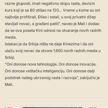
razne gluposti, imali negativnu stopu rasta, devizni
kurs koji je sa 80 otišao na 120… Vreme u kome su oni
najbolje profitirali, Đilas i ostali, u svoj privatni džep
stavljali novac, a građani patili”, naveo je Mali i dodao
da se ova poseta Kini odnosi na otvaranje novih radnih
mesta.
Istakao je da Srbija ništa ne daje Kinezima i da oni
ulažu svoj novac da otvore 1.650 novih radnih mesta u
Srbiji.
“Oni donose nove tehnologije. Oni donose inovacije.
Oni donose veštačku inteligenciju. Oni donose dalji
podstrek našeg ubrzanog rasta i razvoja”, zaključio je
Mali.