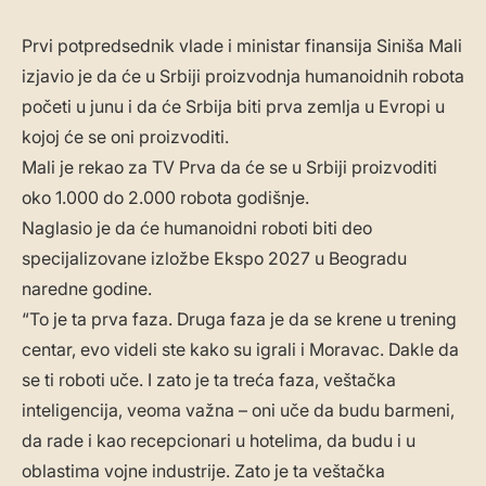
Prvi potpredsednik vlade i ministar finansija Siniša Mali
izjavio je da će u Srbiji proizvodnja humanoidnih robota
početi u junu i da će Srbija biti prva zemlja u Evropi u
kojoj će se oni proizvoditi.
Mali je rekao za TV Prva da će se u Srbiji proizvoditi
oko 1.000 do 2.000 robota godišnje.
Naglasio je da će humanoidni roboti biti deo
specijalizovane izložbe Ekspo 2027 u Beogradu
naredne godine.
“To je ta prva faza. Druga faza je da se krene u trening
centar, evo videli ste kako su igrali i Moravac. Dakle da
se ti roboti uče. I zato je ta treća faza, veštačka
inteligencija, veoma važna – oni uče da budu barmeni,
da rade i kao recepcionari u hotelima, da budu i u
oblastima vojne industrije. Zato je ta veštačka