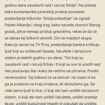
godinu dana zaustavili rast i razvoj Srbije”. Na pitanje
kako komentarište jučerašnji protest povodom
postavljanja bilborda “Srbija pobeđuje” na zgradi
Palate Albanije i zbog kog, kako navode zborovi Starog
grada, ptice nemaju pristup gnezdima, rekao je da će
se danas taj bilbord ukloniti, čim se majstori skupe.
Kako je naveo na TV Prva, postavljanje banera kritikuju
ljudi koji su uništavali fasade, fakultete i obrazovni
sistem proteklih godinu i po dana. “Oni koji su
zaustavili rast i razvoj Srbije i ti koji su sve to uradili sad
nas poučavaju šta i kako da radimo sa pticama. Prosto
neverovatno. Taj bilbord će se skinuti i ne znam ni ko
ga je postavio na kraju krajeva, ali skinućemo ga. Da
vide samo ljudi to lice, vi koji ste nam uništili obrazovni
sistem, vi koji ste nam uništili fakultete, uništili srednje
škole, uništili budućnost mladih ili pokušali da uništite,