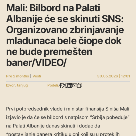
Mali: Bilbord na Palati
Albanije će se skinuti SNS:
Organizovano zbrinjavanje
mladunaca bele čiope dok
ne bude premešten
baner/VIDEO/
Pre 2 months
|
Vesti
30.05.2026 | 12:01
Izvor: tanjug
Podeli:
Prvi potpredsednik vlade i ministar finansija Siniša Mali
izjavio je da će se bilbord s natpisom “Srbija pobeđuje”
na Palati Albanije danas skinuti i dodao da
“postavljanje banera kritikuju oni koji su u proteklih