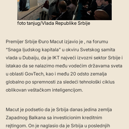
foto tanjug/Vlada Republike Srbije
Premijer Srbije Đuro Macut izjavio je , na forumu
“Snaga ljudskog kapitala” u okviru Svetskog samita
vlada u Dubaiju, da je IKT najveći izvozni sektor Srbije i
istakao da se nalazimo među vodećim državama sveta
u oblasti GovTech, kao i među 20 odsto zemalja
globalno po spremnosti za sledeći tehnološki ciklus
oblikovan veštačkom inteligencijom.
Macut je podsetio da je Srbija danas jedina zemlja
Zapadnog Balkana sa investicionim kreditnim
rejtingom. On je naglasio da je Srbija u poslednjih