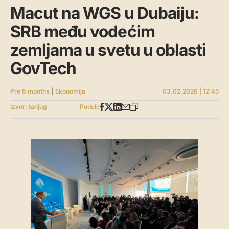
Macut na WGS u Dubaiju:
SRB među vodećim
zemljama u svetu u oblasti
GovTech
Pre 6 months
|
Ekonomija
03.02.2026 | 12:45
Izvor: tanjug
Podeli: