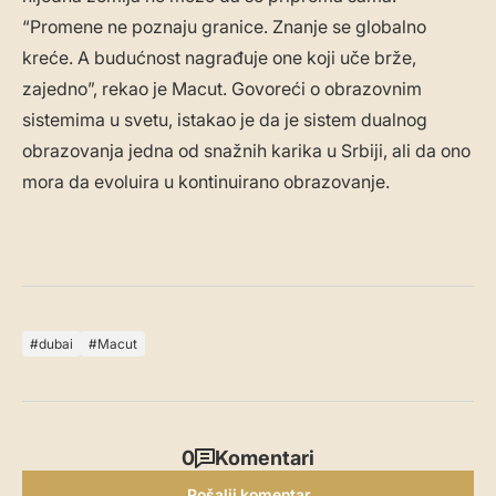
“Promene ne poznaju granice. Znanje se globalno
kreće. A budućnost nagrađuje one koji uče brže,
zajedno”, rekao je Macut. Govoreći o obrazovnim
sistemima u svetu, istakao je da je sistem dualnog
obrazovanja jedna od snažnih karika u Srbiji, ali da ono
mora da evoluira u kontinuirano obrazovanje.
dubai
Macut
0
Komentari
Pošalji komentar