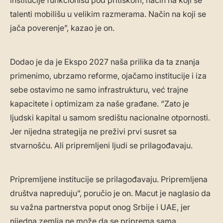
institucije funkcionišu pod pritiskom, način na koji se
talenti mobilišu u velikim razmerama. Način na koji se
jača poverenje”, kazao je on.
Dodao je da je Ekspo 2027 naša prilika da ta znanja
primenimo, ubrzamo reforme, ojačamo institucije i iza
sebe ostavimo ne samo infrastrukturu, već trajne
kapacitete i optimizam za naše građane. “Zato je
ljudski kapital u samom središtu nacionalne otpornosti.
Jer nijedna strategija ne preživi prvi susret sa
stvarnošću. Ali pripremljeni ljudi se prilagođavaju.
Pripremljene institucije se prilagođavaju. Pripremljena
društva napreduju”, poručio je on. Macut je naglasio da
su važna partnerstva poput onog Srbije i UAE, jer
nijedna zemlja ne može da se priprema sama.