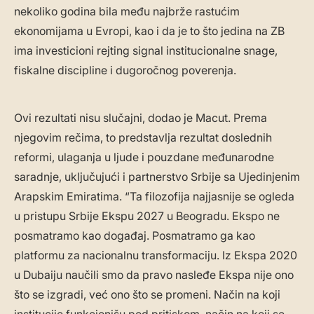
nekoliko godina bila među najbrže rastućim
ekonomijama u Evropi, kao i da je to što jedina na ZB
ima investicioni rejting signal institucionalne snage,
fiskalne discipline i dugoročnog poverenja.
Ovi rezultati nisu slučajni, dodao je Macut. Prema
njegovim rečima, to predstavlja rezultat doslednih
reformi, ulaganja u ljude i pouzdane međunarodne
saradnje, uključujući i partnerstvo Srbije sa Ujedinjenim
Arapskim Emiratima. “Ta filozofija najjasnije se ogleda
u pristupu Srbije Ekspu 2027 u Beogradu. Ekspo ne
posmatramo kao događaj. Posmatramo ga kao
platformu za nacionalnu transformaciju. Iz Ekspa 2020
u Dubaiju naučili smo da pravo nasleđe Ekspa nije ono
što se izgradi, već ono što se promeni. Način na koji