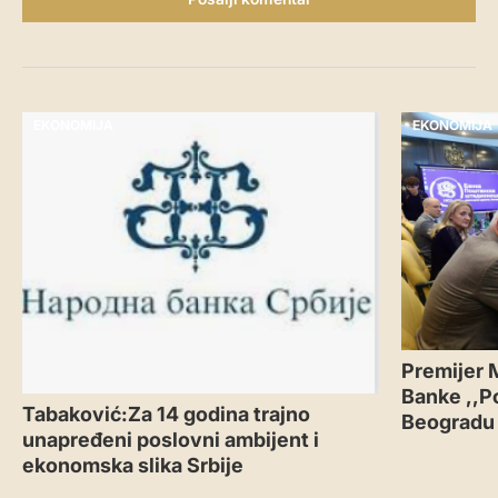
EKONOMIJA
EKONOMIJA
Premijer 
Banke ,,P
Tabaković:Za 14 godina trajno
Beogradu
unapređeni poslovni ambijent i
ekonomska slika Srbije