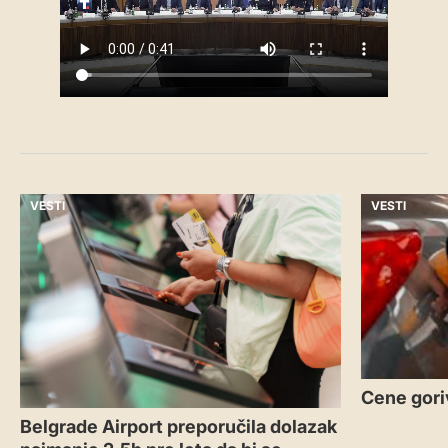
VESTI
VESTI
Cene gori
Belgrade Airport preporučila dolazak