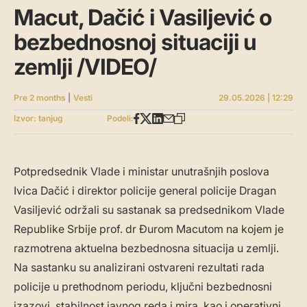
Macut, Dačić i Vasiljević o
bezbednosnoj situaciji u
zemlji /VIDEO/
Pre 2 months
|
Vesti
29.05.2026 | 12:29
Izvor: tanjug
Podeli:
Potpredsednik Vlade i ministar unutrašnjih poslova
Ivica Dačić i direktor policije general policije Dragan
Vasiljević održali su sastanak sa predsednikom Vlade
Republike Srbije prof. dr Đurom Macutom na kojem je
razmotrena aktuelna bezbednosna situacija u zemlji.
Na sastanku su analizirani ostvareni rezultati rada
policije u prethodnom periodu, ključni bezbednosni
izazovi, stabilnost javnog reda i mira, kao i operativni