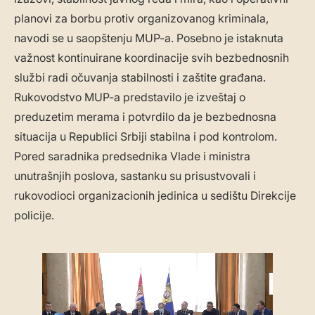
planovi za borbu protiv organizovanog kriminala,
navodi se u saopštenju MUP-a. Posebno je istaknuta
važnost kontinuirane koordinacije svih bezbednosnih
službi radi očuvanja stabilnosti i zaštite građana.
Rukovodstvo MUP-a predstavilo je izveštaj o
preduzetim merama i potvrdilo da je bezbednosna
situacija u Republici Srbiji stabilna i pod kontrolom.
Pored saradnika predsednika Vlade i ministra
unutrašnjih poslova, sastanku su prisustvovali i
rukovodioci organizacionih jedinica u sedištu Direkcije
policije.