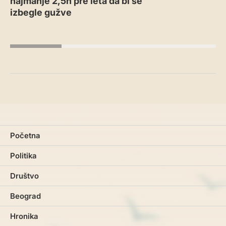
najmanje 2,5h pre leta da bi se
izbegle gužve
Početna
Politika
Društvo
Beograd
Hronika