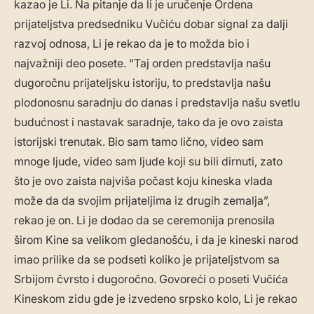
kazao je Li. Na pitanje da li je uručenje Ordena
prijateljstva predsedniku Vučiću dobar signal za dalji
razvoj odnosa, Li je rekao da je to možda bio i
najvažniji deo posete. “Taj orden predstavlja našu
dugoročnu prijateljsku istoriju, to predstavlja našu
plodonosnu saradnju do danas i predstavlja našu svetlu
budućnost i nastavak saradnje, tako da je ovo zaista
istorijski trenutak. Bio sam tamo lično, video sam
mnoge ljude, video sam ljude koji su bili dirnuti, zato
što je ovo zaista najviša počast koju kineska vlada
može da da svojim prijateljima iz drugih zemalja”,
rekao je on. Li je dodao da se ceremonija prenosila
širom Kine sa velikom gledanošću, i da je kineski narod
imao prilike da se podseti koliko je prijateljstvom sa
Srbijom čvrsto i dugoročno. Govoreći o poseti Vučića
Kineskom zidu gde je izvedeno srpsko kolo, Li je rekao