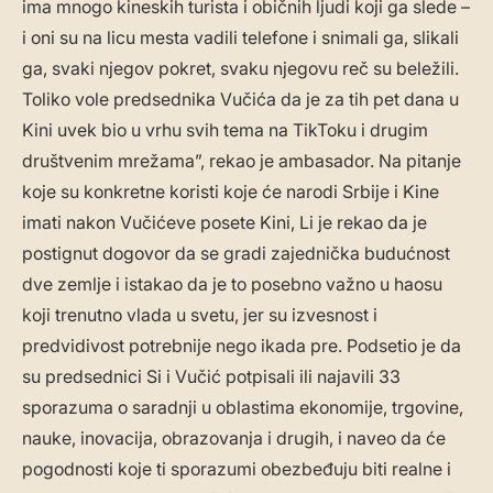
ima mnogo kineskih turista i običnih ljudi koji ga slede –
i oni su na licu mesta vadili telefone i snimali ga, slikali
ga, svaki njegov pokret, svaku njegovu reč su beležili.
Toliko vole predsednika Vučića da je za tih pet dana u
Kini uvek bio u vrhu svih tema na TikToku i drugim
društvenim mrežama”, rekao je ambasador. Na pitanje
koje su konkretne koristi koje će narodi Srbije i Kine
imati nakon Vučićeve posete Kini, Li je rekao da je
postignut dogovor da se gradi zajednička budućnost
dve zemlje i istakao da je to posebno važno u haosu
koji trenutno vlada u svetu, jer su izvesnost i
predvidivost potrebnije nego ikada pre. Podsetio je da
su predsednici Si i Vučić potpisali ili najavili 33
sporazuma o saradnji u oblastima ekonomije, trgovine,
nauke, inovacija, obrazovanja i drugih, i naveo da će
pogodnosti koje ti sporazumi obezbeđuju biti realne i