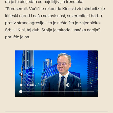
da je to bio jedan od najdirljivijih trenutaka.
“Predsednik Vučić je rekao da Kineski zid simbolizuje
kineski narod i našu nezavisnost, suverenitet i borbu
protiv strane agresije. I to je nešto što je zajedničko
Srbiji i Kini, taj duh. Srbija je takođe junačka nacija”,
poručio je on.