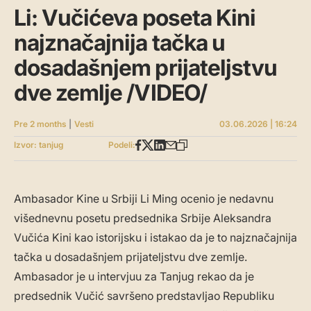
Li: Vučićeva poseta Kini
najznačajnija tačka u
dosadašnjem prijateljstvu
dve zemlje /VIDEO/
Pre 2 months
|
Vesti
03.06.2026 | 16:24
Izvor: tanjug
Podeli:
Ambasador Kine u Srbiji Li Ming ocenio je nedavnu
višednevnu posetu predsednika Srbije Aleksandra
Vučića Kini kao istorijsku i istakao da je to najznačajnija
tačka u dosadašnjem prijateljstvu dve zemlje.
Ambasador je u intervjuu za Tanjug rekao da je
predsednik Vučić savršeno predstavljao Republiku