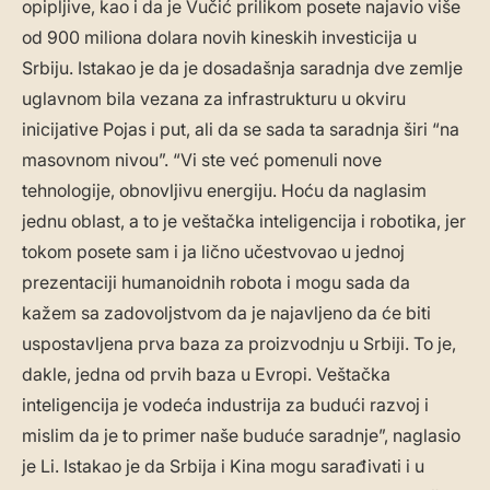
opipljive, kao i da je Vučić prilikom posete najavio više
od 900 miliona dolara novih kineskih investicija u
Srbiju. Istakao je da je dosadašnja saradnja dve zemlje
uglavnom bila vezana za infrastrukturu u okviru
inicijative Pojas i put, ali da se sada ta saradnja širi “na
masovnom nivou”. “Vi ste već pomenuli nove
tehnologije, obnovljivu energiju. Hoću da naglasim
jednu oblast, a to je veštačka inteligencija i robotika, jer
tokom posete sam i ja lično učestvovao u jednoj
prezentaciji humanoidnih robota i mogu sada da
kažem sa zadovoljstvom da je najavljeno da će biti
uspostavljena prva baza za proizvodnju u Srbiji. To je,
dakle, jedna od prvih baza u Evropi. Veštačka
inteligencija je vodeća industrija za budući razvoj i
mislim da je to primer naše buduće saradnje”, naglasio
je Li. Istakao je da Srbija i Kina mogu sarađivati i u