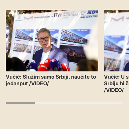
VESTI
VESTI
Vučić: Služim samo Srbiji, naučite to
Vučić: U 
jedanput /VIDEO/
Srbiju bi 
/VIDEO/