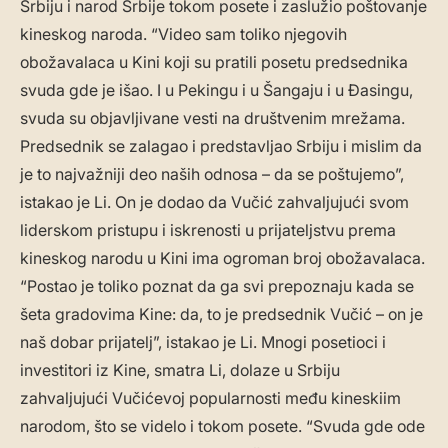
Srbiju i narod Srbije tokom posete i zaslužio poštovanje
kineskog naroda. “Video sam toliko njegovih
obožavalaca u Kini koji su pratili posetu predsednika
svuda gde je išao. I u Pekingu i u Šangaju i u Đasingu,
svuda su objavljivane vesti na društvenim mrežama.
Predsednik se zalagao i predstavljao Srbiju i mislim da
je to najvažniji deo naših odnosa – da se poštujemo”,
istakao je Li. On je dodao da Vučić zahvaljujući svom
liderskom pristupu i iskrenosti u prijateljstvu prema
kineskog narodu u Kini ima ogroman broj obožavalaca.
“Postao je toliko poznat da ga svi prepoznaju kada se
šeta gradovima Kine: da, to je predsednik Vučić – on je
naš dobar prijatelj”, istakao je Li. Mnogi posetioci i
investitori iz Kine, smatra Li, dolaze u Srbiju
zahvaljujući Vučićevoj popularnosti među kineskiim
narodom, što se videlo i tokom posete. “Svuda gde ode