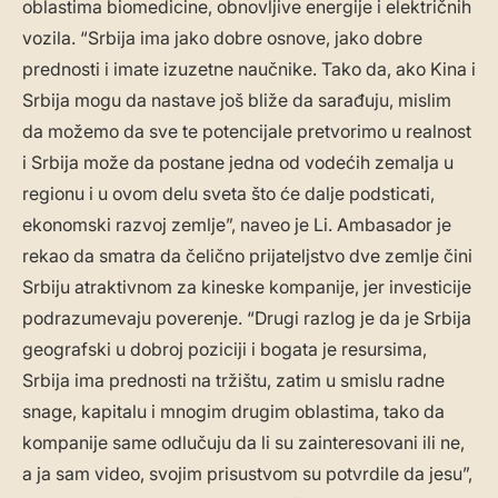
oblastima biomedicine, obnovljive energije i električnih
vozila. “Srbija ima jako dobre osnove, jako dobre
prednosti i imate izuzetne naučnike. Tako da, ako Kina i
Srbija mogu da nastave još bliže da sarađuju, mislim
da možemo da sve te potencijale pretvorimo u realnost
i Srbija može da postane jedna od vodećih zemalja u
regionu i u ovom delu sveta što će dalje podsticati,
ekonomski razvoj zemlje”, naveo je Li. Ambasador je
rekao da smatra da čelično prijateljstvo dve zemlje čini
Srbiju atraktivnom za kineske kompanije, jer investicije
podrazumevaju poverenje. “Drugi razlog je da je Srbija
geografski u dobroj poziciji i bogata je resursima,
Srbija ima prednosti na tržištu, zatim u smislu radne
snage, kapitalu i mnogim drugim oblastima, tako da
kompanije same odlučuju da li su zainteresovani ili ne,
a ja sam video, svojim prisustvom su potvrdile da jesu”,