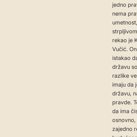
jedno pra
nema prav
umetnost,
strpljivo
rekao je 
Vučić. On 
istakao d
državu so
razlike ve
imaju da j
državu, n
pravde. T
da ima čis
osnovno, 
zajedno r