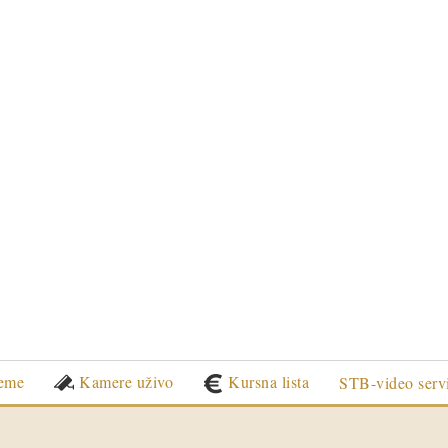
eme
Kamere uživo
Kursna lista
STB-video serv