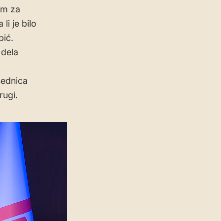
om za
li je bilo
bić.
 dela
sednica
rugi.