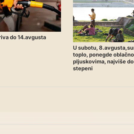
iva do 14.avgusta
U subotu, 8.avgusta,su
toplo, ponegde oblačno
pljuskovima, najviše d
stepeni