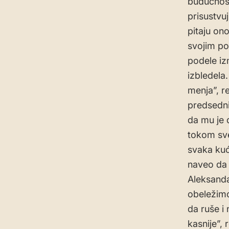
budućnost
prisustvuj
pitaju on
svojim por
podele iz
izbledela.
menja”, r
predsedni
da mu je 
tokom sv
svaka kuć
naveo da j
Aleksanda
obeležimo 
da ruše i 
kasnije”,