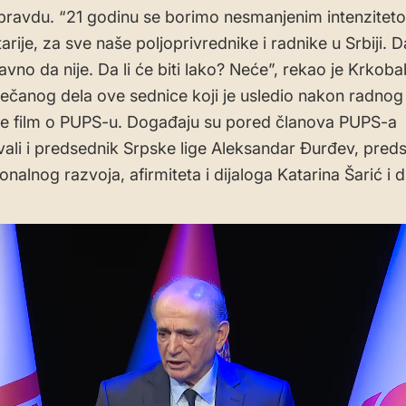
 pravdu. “21 godinu se borimo nesmanjenim intenzitet
arije, za sve naše poljoprivrednike i radnike u Srbiji. Da 
vno da nije. Da li će biti lako? Neće”, rekao je Krkoba
čanog dela ove sednice koji je usledio nakon radnog
je film o PUPS-u. Događaju su pored članova PUPS-a
vali i predsednik Srpske lige Aleksandar Đurđev, pred
onalnog razvoja, afirmiteta i dijaloga Katarina Šarić i d