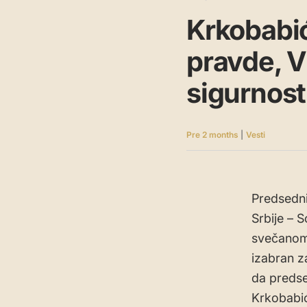
Krkobabić
pravde, Vu
sigurnost
Pre 2 months
|
Vesti
Predsednik
Srbije – 
svečanom 
izabran z
da predse
Krkobabić