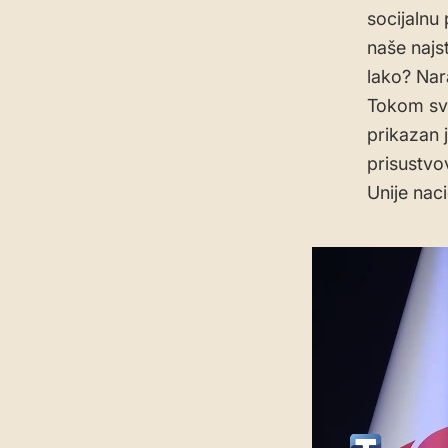
socijalnu
naše najst
lako? Nara
Tokom sve
prikazan 
prisustvo
Unije naci