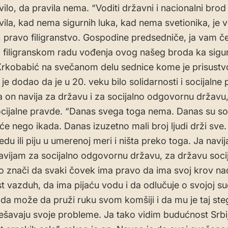
vilo, da pravila nema. “Voditi državni i nacionalni brod
ila, kad nema sigurnih luka, kad nema svetionika, je v
 pravo filigranstvo. Gospodine predsedniče, ja vam č
m filigranskom radu vođenja ovog našeg broda ka sigurn
Krkobabić na svečanom delu sednice kome je prisust
je dodao da je u 20. veku bilo solidarnosti i socijalne 
a on navija za državu i za socijalno odgovornu državu
cijalne pravde. “Danas svega toga nema. Danas su soc
će nego ikada. Danas izuzetno mali broj ljudi drži sve.
edu ili piju u umerenoj meri i ništa preko toga. Ja navi
avijam za socijalno odgovornu državu, za državu soci
o znači da svaki čovek ima pravo da ima svoj krov n
t vazduh, da ima pijaću vodu i da odlučuje o svojoj sud
da može da pruži ruku svom komšiji i da mu je taj ste
ešavaju svoje probleme. Ja tako vidim budućnost Srbij