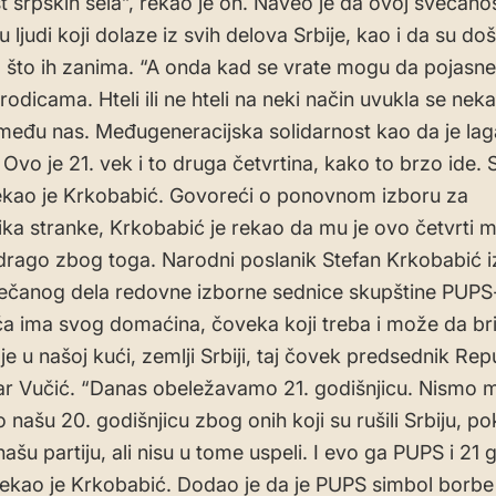
 srpskih sela”, rekao je on. Naveo je da ovoj svečanos
u ljudi koji dolaze iz svih delova Srbije, kao i da su došl
o što ih zanima. “A onda kad se vrate mogu da pojasne
odicama. Hteli ili ne hteli na neki način uvukla se neka
među nas. Međugeneracijska solidarnost kao da je la
 Ovo je 21. vek i to druga četvrtina, kako to brzo ide. 
ekao je Krkobabić. Govoreći o ponovnom izboru za
ka stranke, Krkobabić je rekao da mu je ovo četvrti m
drago zbog toga. Narodni poslanik Stefan Krkobabić iz
ečanog dela redovne izborne sednice skupštine PUPS
a ima svog domaćina, čoveka koji treba i može da brin
e u našoj kući, zemlji Srbiji, taj čovek predsednik Rep
r Vučić. “Danas obeležavamo 21. godišnjicu. Nismo m
našu 20. godišnjicu zbog onih koji su rušili Srbiju, po
našu partiju, ali nisu u tome uspeli. I evo ga PUPS i 21 
 rekao je Krkobabić. Dodao je da je PUPS simbol borbe