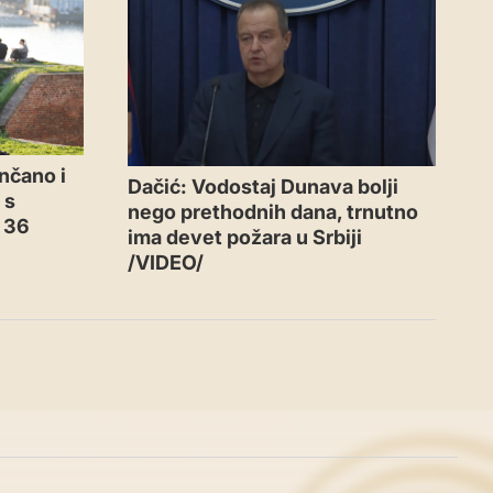
nčano i
Dačić: Vodostaj Dunava bolji
 s
nego prethodnih dana, trnutno
o 36
ima devet požara u Srbiji
/VIDEO/