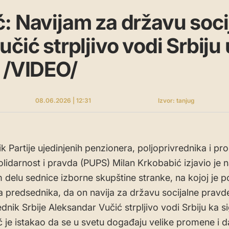
: Navijam za državu soci
čić strpljivo vodi Srbiju 
 /VIDEO/
08.06.2026 | 12:31
Izvor: tanjug
 Partije ujedinjenih penzionera, poljoprivrednika i pro
Solidarnost i pravda (PUPS) Milan Krkobabić izjavio je 
delu sednice izborne skupštine stranke, na kojoj je 
a predsednika, da on navija za državu socijalne pravde
dnik Srbije Aleksandar Vučić strpljivo vodi Srbiju ka si
 je istakao da se u svetu događaju velike promene i d