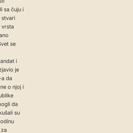
ti
i sa čuju i
 stvari
 vrsta
gano
Svet se
andat i
javio je
-a da
e o njoj i
ublike
ogli da
kušali su
godinu
 za