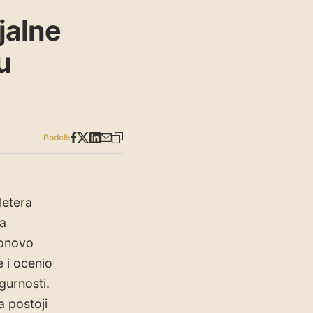
jalne
u
Podeli:
letera
na
ponovo
 i ocenio
gurnosti.
a postoji