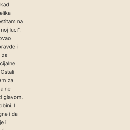
 kad
elika
estitam na
oj luci”,
vovao
pravde i
, za
ijalne
 Ostali
jam za
jalne
ad glavom,
bini. I
gne i da
e i