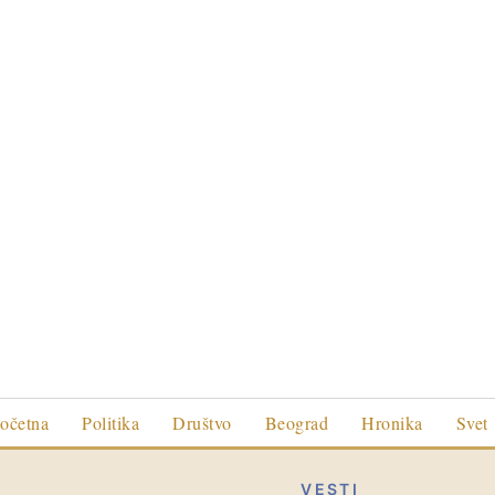
očetna
Politika
Društvo
Beograd
Hronika
Svet
VESTI