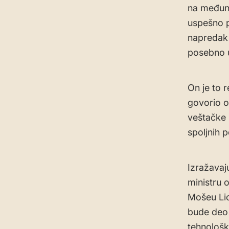
na međuna
uspešno p
napredak 
posebno u
On je to 
govorio o
veštačke 
spoljnih 
Izražavaj
ministru 
Mošeu Lio
bude deo 
tehnološk