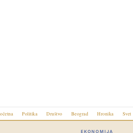
očetna
Politika
Društvo
Beograd
Hronika
Svet
EKONOMIJA