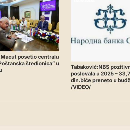
A
EKONOMIJA
 Macut posetio centralu
Poštanska štedionica” u
Tabaković:NBS pozitiv
u
poslovala u 2025 – 33,7
din.biće preneto u budž
/VIDEO/