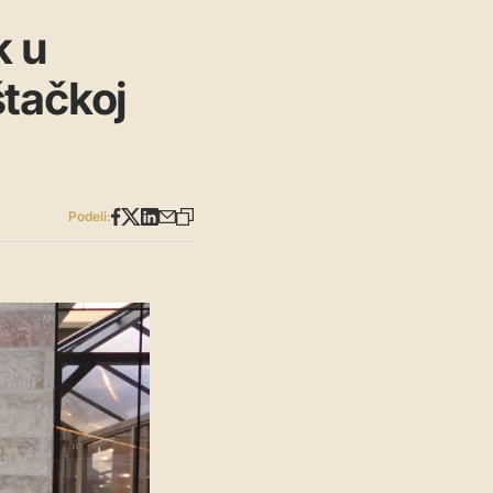
k u
štačkoj
Podeli: