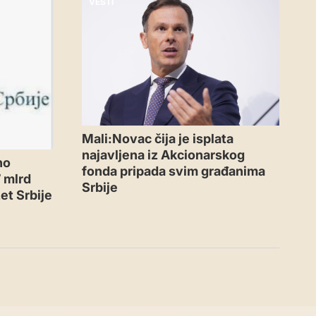
VESTI
Mali:Novac čija je isplata
najavljena iz Akcionarskog
no
fonda pripada svim građanima
 mlrd
Srbije
et Srbije