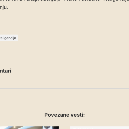
nju.
teligencija
tari
Povezane vesti: