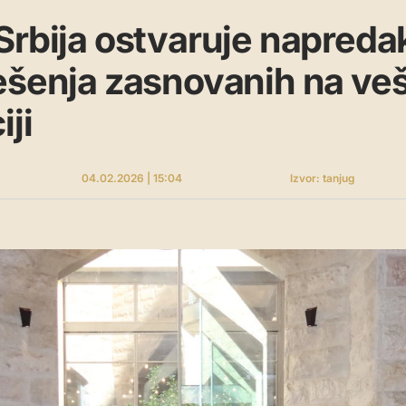
Srbija ostvaruje napreda
ešenja zasnovanih na ve
iji
04.02.2026 | 15:04
Izvor: tanjug