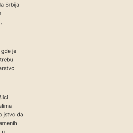
a Srbija
n
,
 gde je
trebu
tarstvo
lici
alima
oljstvo da
remenih
 u