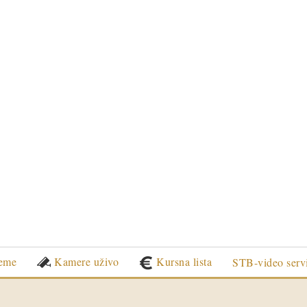
eme
Kamere uživo
Kursna lista
STB-video serv