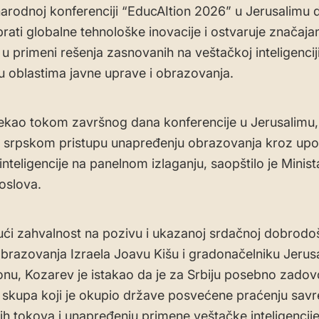
rodnoj konferenciji “EducAItion 2026” u Jerusalimu d
rati globalne tehnološke inovacije i ostvaruje značaja
u primeni rešenja zasnovanih na veštačkoj inteligenciji
 oblastima javne uprave i obrazovanja.
rekao tokom završnog dana konferencije u Jerusalimu,
 srpskom pristupu unapređenju obrazovanja kroz upo
inteligencije na panelnom izlaganju, saopštilo je Minis
poslova.
ući zahvalnost na pozivu i ukazanoj srdačnoj dobrodoš
obrazovanja Izraela Joavu Kišu i gradonačelniku Jerus
nu, Kozarev je istakao da je za Srbiju posebno zadov
skupa koji je okupio države posvećene praćenju sav
ih tokova i unapređenju primene veštačke inteligencije