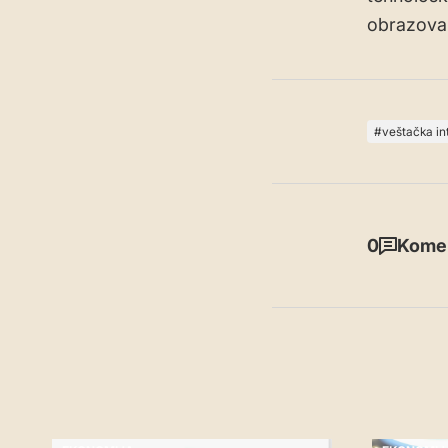
obrazova
veštačka in
0
Komen