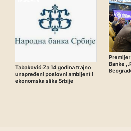
EKONOMIJA
EKONOMIJ
Premijer
Banke ,,
Tabaković:Za 14 godina trajno
Beograd
unapređeni poslovni ambijent i
ekonomska slika Srbije