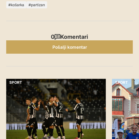
košarka
partizan
0
Komentari
Pošalji komentar
SPORT
SPORT