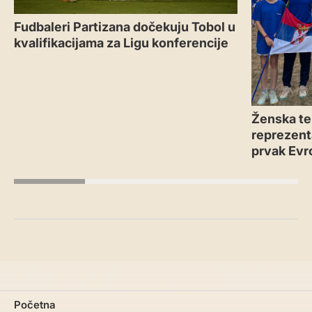
Fudbaleri Partizana dočekuju Tobol u
kvalifikacijama za Ligu konferencije
Ženska te
reprezenta
prvak Evr
Početna