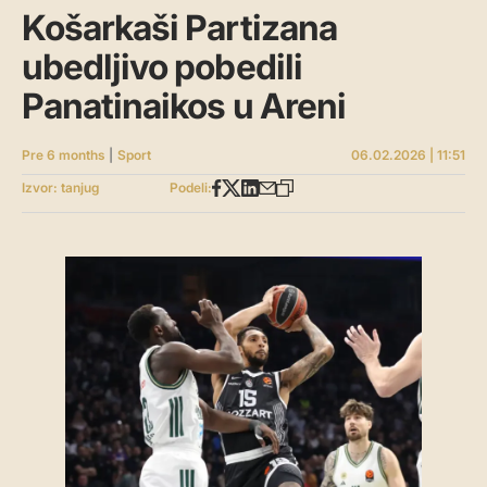
Košarkaši Partizana
ubedljivo pobedili
Panatinaikos u Areni
Pre 6 months
|
Sport
06.02.2026 | 11:51
Izvor: tanjug
Podeli: