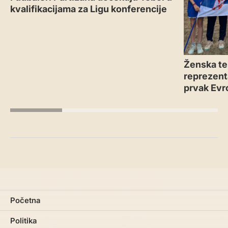
kvalifikacijama za Ligu konferencije
Ženska te
reprezenta
prvak Evr
Početna
Politika