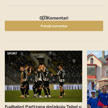
0
Komentari
Pošalji komentar
SPORT
SPORT
Fudbaleri Partizana dočekuju Tobol u