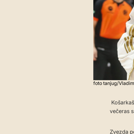
foto tanjug/Vladim
Košarkaši
večeras s
Zvezda po