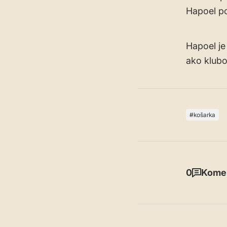
Hapoel po
Hapoel je
ako klubo
košarka
0
Komen