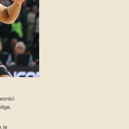
eonici
lige.
 je