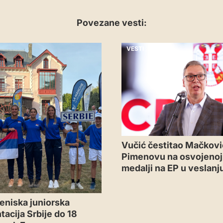
Povezane vesti:
VESTI
Vučić čestitao Mačkovi
Pimenovu na osvojenoj 
medalji na EP u veslanj
eniska juniorska
tacija Srbije do 18