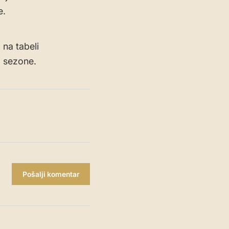
e.
na tabeli
a sezone.
Pošalji komentar