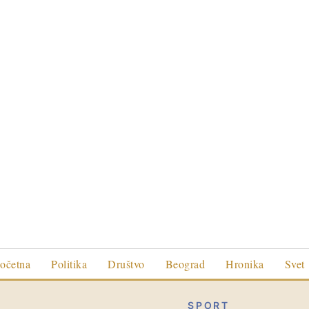
očetna
Politika
Društvo
Beograd
Hronika
Svet
SPORT