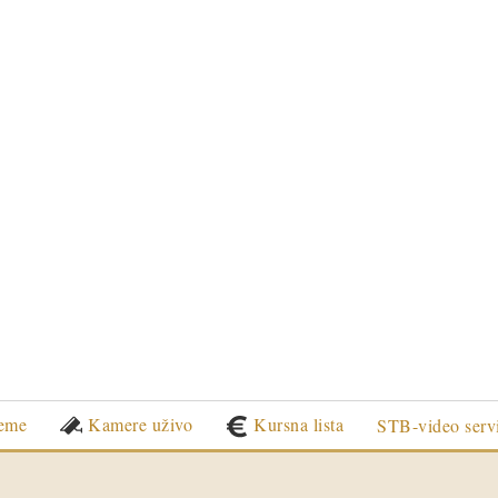
eme
Kamere uživo
Kursna lista
STB-video serv