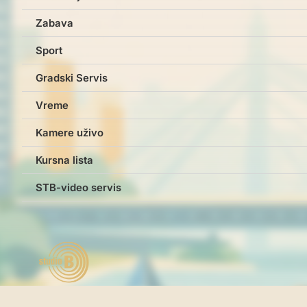
Zabava
Sport
Gradski Servis
Vreme
Kamere uživo
Kursna lista
STB-video servis