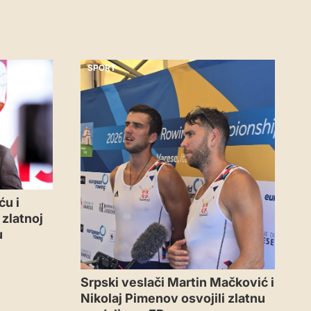
SPORT
ću i
zlatnoj
u
Srpski veslači Martin Mačković i
Nikolaj Pimenov osvojili zlatnu