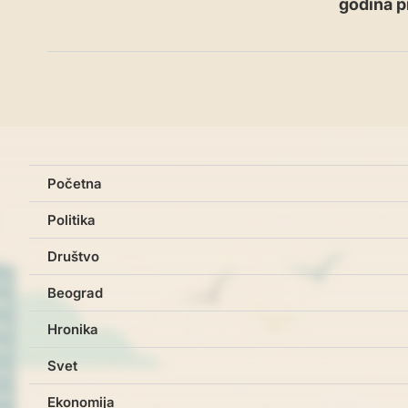
godina p
Početna
Politika
Društvo
Beograd
Hronika
Svet
Ekonomija