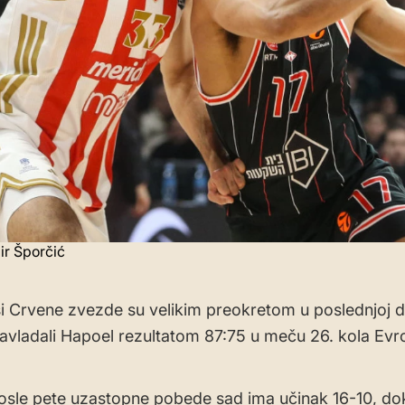
ir Šporčić
 Crvene zvezde su velikim preokretom u poslednjoj d
avladali Hapoel rezultatom 87:75 u meču 26. kola Evro
sle pete uzastopne pobede sad ima učinak 16-10, dok