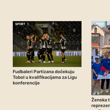
SPORT
SPORT
Fudbaleri Partizana dočekuju
Tobol u kvalifikacijama za Ligu
konferencije
Ženska t
reprezen