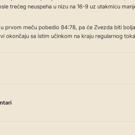
sle trećeg neuspeha u nizu na 16-9 uz utakmicu manj
 u prvom meču pobedio 84:78, pa će Zvezda biti bolja 
vi okončaju sa istim učinkom na kraju regularnog tok
tari