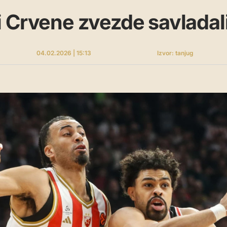
 Crvene zvezde savladal
04.02.2026 | 15:13
Izvor: tanjug