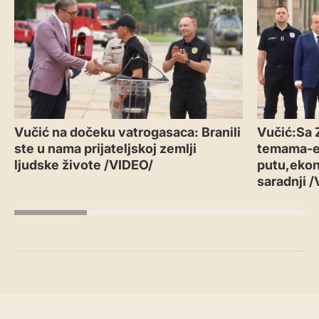
Vučić na dočeku vatrogasaca: Branili
Vučić:Sa 
ste u nama prijateljskoj zemlji
temama-
ljudske živote /VIDEO/
putu,ekon
saradnji 