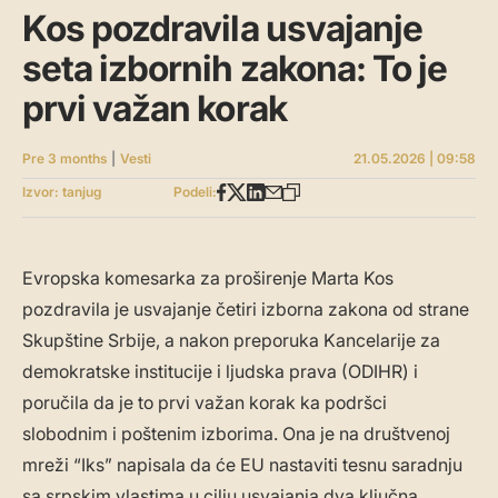
Kos pozdravila usvajanje
seta izbornih zakona: To je
prvi važan korak
Pre 3 months
|
Vesti
21.05.2026 | 09:58
Izvor: tanjug
Podeli:
Evropska komesarka za proširenje Marta Kos
pozdravila je usvajanje četiri izborna zakona od strane
Skupštine Srbije, a nakon preporuka Kancelarije za
demokratske institucije i ljudska prava (ODIHR) i
poručila da je to prvi važan korak ka podršci
slobodnim i poštenim izborima. Ona je na društvenoj
mreži “Iks” napisala da će EU nastaviti tesnu saradnju
sa srpskim vlastima u cilju usvajanja dva ključna