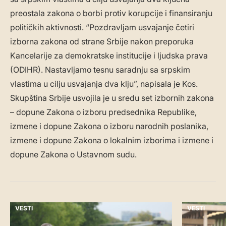
preostala zakona o borbi protiv korupcije i finansiranju
političkih aktivnosti. “Pozdravljam usvajanje četiri
izborna zakona od strane Srbije nakon preporuka
Kancelarije za demokratske institucije i ljudska prava
(ODIHR). Nastavljamo tesnu saradnju sa srpskim
vlastima u cilju usvajanja dva klju”, napisala je Kos.
Skupština Srbije usvojila je u sredu set izbornih zakona
– dopune Zakona o izboru predsednika Republike,
izmene i dopune Zakona o izboru narodnih poslanika,
izmene i dopune Zakona o lokalnim izborima i izmene i
dopune Zakona o Ustavnom sudu.
VESTI
VESTI