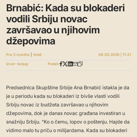
Brnabić: Kada su blokaderi
vodili Srbiju novac
završavao u njihovim
džepovima
Pre 3 months
|
Vesti
06.05.2026 | 11:31
Izvor: tanjug
Podeli:
Predsednica Skupštine Srbije Ana Brnabić istakla je da
je u periodu kada su blokaderi iz bivše vlasti vodili
Srbiju novac iz budžeta završavao u njihovim
džepovima, dok je danas novac građana investiran u
snažniju Srbiju. “Ko o čemu, lopov o poštenju. Hajde da
vidimo malo tu priču o milijardama. Kada su blokaderi