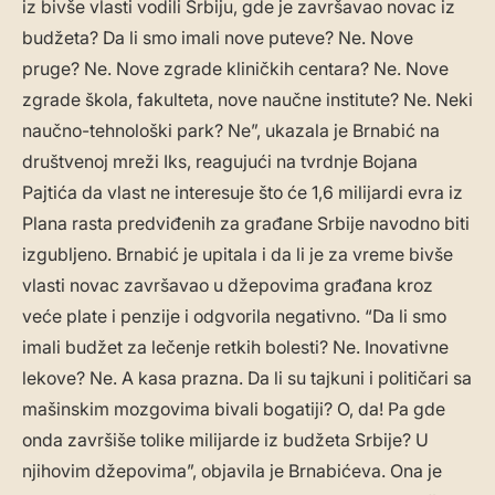
iz bivše vlasti vodili Srbiju, gde je završavao novac iz
budžeta? Da li smo imali nove puteve? Ne. Nove
pruge? Ne. Nove zgrade kliničkih centara? Ne. Nove
zgrade škola, fakulteta, nove naučne institute? Ne. Neki
naučno-tehnološki park? Ne”, ukazala je Brnabić na
društvenoj mreži Iks, reagujući na tvrdnje Bojana
Pajtića da vlast ne interesuje što će 1,6 milijardi evra iz
Plana rasta predviđenih za građane Srbije navodno biti
izgubljeno. Brnabić je upitala i da li je za vreme bivše
vlasti novac završavao u džepovima građana kroz
veće plate i penzije i odgvorila negativno. “Da li smo
imali budžet za lečenje retkih bolesti? Ne. Inovativne
lekove? Ne. A kasa prazna. Da li su tajkuni i političari sa
mašinskim mozgovima bivali bogatiji? O, da! Pa gde
onda završiše tolike milijarde iz budžeta Srbije? U
njihovim džepovima”, objavila je Brnabićeva. Ona je