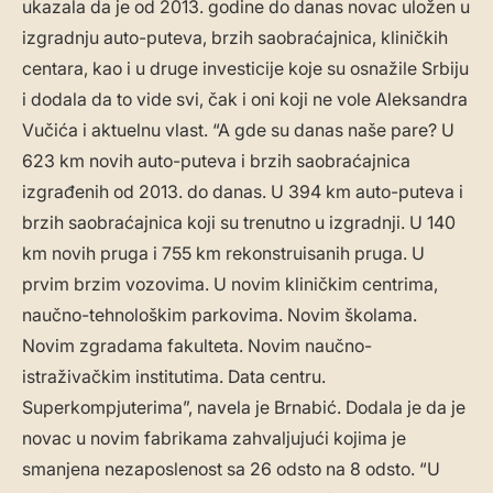
ukazala da je od 2013. godine do danas novac uložen u
izgradnju auto-puteva, brzih saobraćajnica, kliničkih
centara, kao i u druge investicije koje su osnažile Srbiju
i dodala da to vide svi, čak i oni koji ne vole Aleksandra
Vučića i aktuelnu vlast. “A gde su danas naše pare? U
623 km novih auto-puteva i brzih saobraćajnica
izgrađenih od 2013. do danas. U 394 km auto-puteva i
brzih saobraćajnica koji su trenutno u izgradnji. U 140
km novih pruga i 755 km rekonstruisanih pruga. U
prvim brzim vozovima. U novim kliničkim centrima,
naučno-tehnološkim parkovima. Novim školama.
Novim zgradama fakulteta. Novim naučno-
istraživačkim institutima. Data centru.
Superkompjuterima”, navela je Brnabić. Dodala je da je
novac u novim fabrikama zahvaljujući kojima je
smanjena nezaposlenost sa 26 odsto na 8 odsto. “U