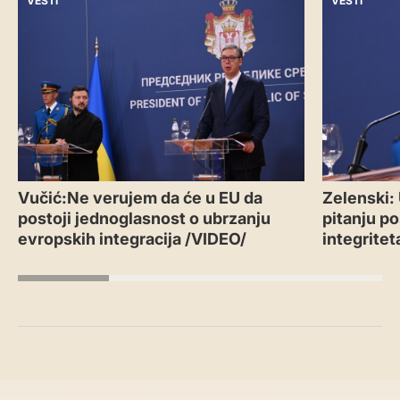
VESTI
VESTI
Vučić:Ne verujem da će u EU da
Zelenski:
postoji jednoglasnost o ubrzanju
pitanju po
evropskih integracija /VIDEO/
integritet