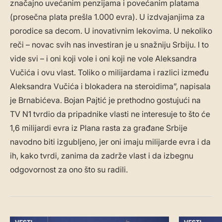
značajno uvećanim penzijama i povećanim platama
(prosečna plata prešla 1.000 evra). U izdvajanjima za
porodice sa decom. U inovativnim lekovima. U nekoliko
reči – novac svih nas investiran je u snažniju Srbiju. I to
vide svi – i oni koji vole i oni koji ne vole Aleksandra
Vučića i ovu vlast. Toliko o milijardama i razlici između
Aleksandra Vučića i blokadera na steroidima”, napisala
je Brnabićeva. Bojan Pajtić je prethodno gostujući na
TV N1 tvrdio da pripadnike vlasti ne interesuje to što će
1,6 milijardi evra iz Plana rasta za građane Srbije
navodno biti izgubljeno, jer oni imaju milijarde evra i da
ih, kako tvrdi, zanima da zadrže vlast i da izbegnu
odgovornost za ono što su radili.