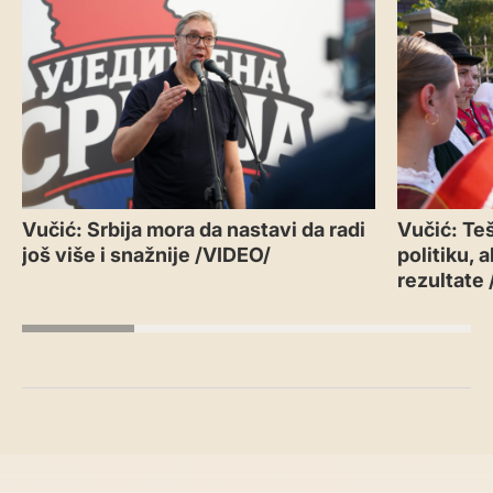
Vučić: Srbija mora da nastavi da radi
Vučić: Teš
još više i snažnije /VIDEO/
politiku, 
rezultate