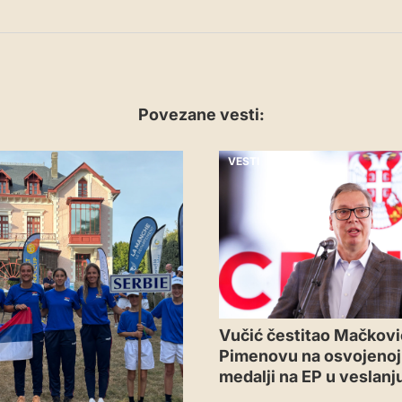
Povezane vesti:
VESTI
Vučić čestitao Mačkovi
Pimenovu na osvojenoj 
medalji na EP u veslanj