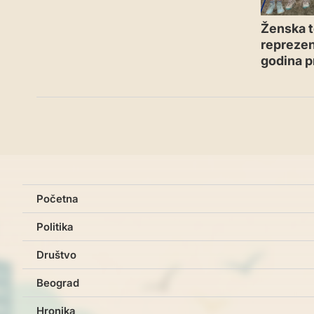
Ženska t
reprezen
godina p
Početna
Politika
Društvo
Beograd
Hronika