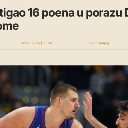
tigao 16 poena u porazu
ome
02.02.2026 | 13:24
Izvor: tanjug