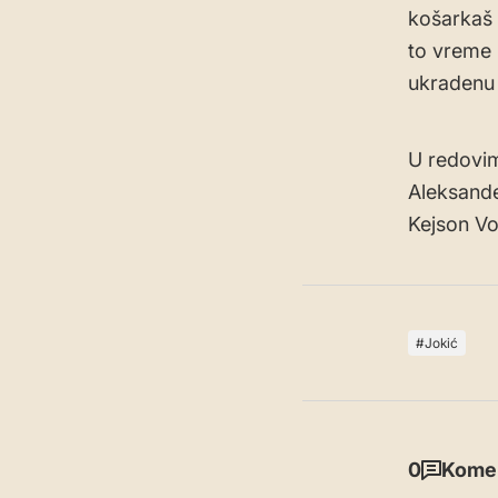
košarkaš 
to vreme 
ukradenu 
U redovim
Aleksande
Kejson Vo
Jokić
0
Komen