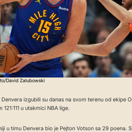
oto/David Zalubowski
 Denvera izgubili su danas na svom terenu od ekipe 
m 121:111 u utakmici NBA lige.
niji u timu Denvera bio je Pejton Votson sa 29 poena. S