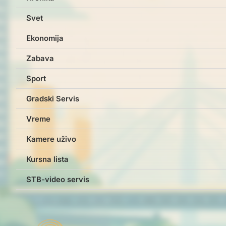
Svet
Ekonomija
Zabava
Sport
Gradski Servis
Vreme
Kamere uživo
Kursna lista
STB-video servis