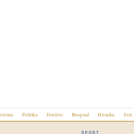
očetna
Politika
Društvo
Beograd
Hronika
Svet
SPORT