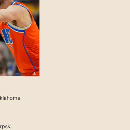
Oklahome
rpski