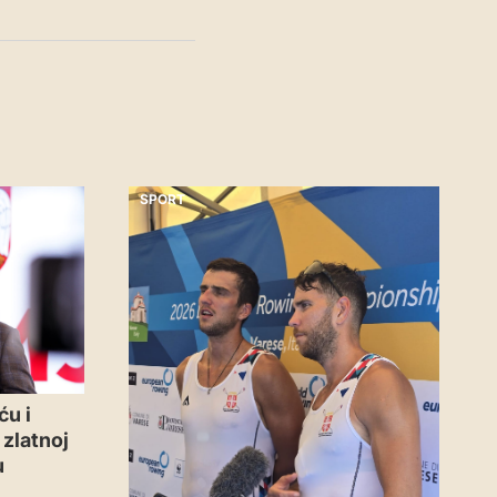
SPORT
ću i
zlatnoj
u