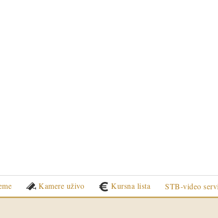
eme
Kamere uživo
Kursna lista
STB-video serv