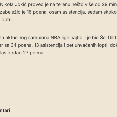
Nikola Jokić proveo je na terenu nešto više od 29 min
zabeležio je 16 poena, osam asistencija, sedam skoko
loptu.
a aktuelnog šampiona NBA lige najbolji je bio Šej Gil
r sa 34 poena, 13 asistencija i pet uhvaćenih lopti, dok
las dodao 27 poena.
tari