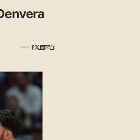
 Denvera
Podeli: