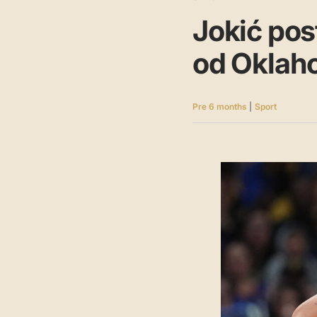
Jokić pos
od Oklah
Pre 6 months
|
Sport