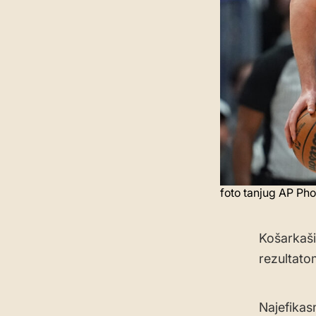
foto tanjug AP Ph
Košarkaši
rezultato
Najefikas