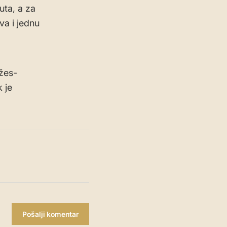
uta, a za
va i jednu
džes-
 je
Pošalji komentar