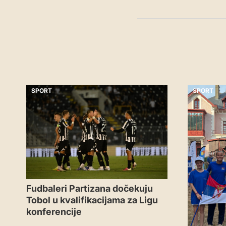
SPORT
SPORT
Fudbaleri Partizana dočekuju
Tobol u kvalifikacijama za Ligu
konferencije