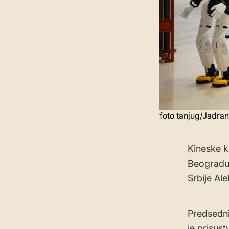
foto tanjug/Jadran
Kineske k
Beogradu,
Srbije Al
Predsedni
je prisus