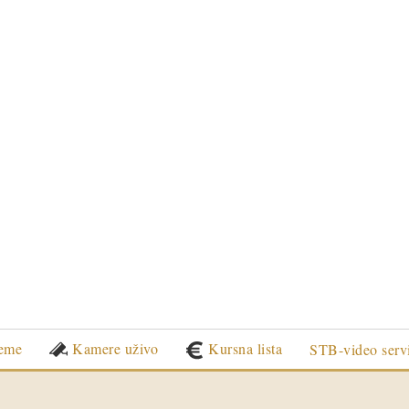
eme
Kamere uživo
Kursna lista
STB-video serv