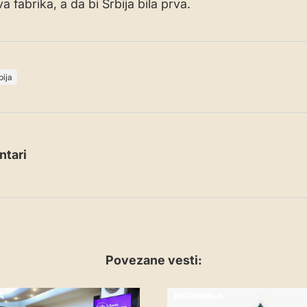
a fabrika, a da bi Srbija bila prva.
bija
tari
Povezane vesti:
A
EKONOMIJA