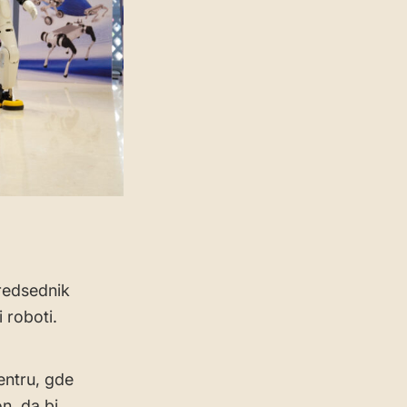
predsednik
 roboti.
entru, gde
n, da bi