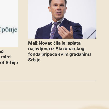
Mali:Novac čija je isplata
najavljena iz Akcionarskog
no
fonda pripada svim građanima
 mlrd
Srbije
et Srbije