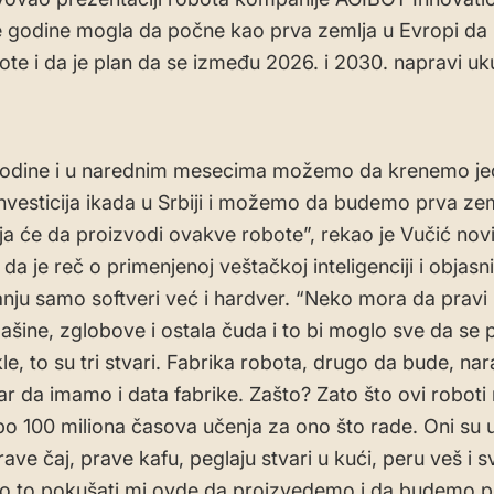
e godine mogla da počne kao prva zemlja u Evropi da 
ote i da je plan da se između 2026. i 2030. napravi u
godine i u narednim mesecima možemo da krenemo je
investicija ikada u Srbiji i možemo da budemo prva zem
ja će da proizvodi ovakve robote”, rekao je Vučić nov
 da je reč o primenjenoj veštačkoj inteligenciji i objasn
tanju samo softveri već i hardver. “Neko mora da pravi 
ašine, zglobove i ostala čuda i to bi moglo sve da se p
kle, to su tri stvari. Fabrika robota, drugo da bude, na
ar da imamo i data fabrike. Zašto? Zato što ovi roboti
po 100 miliona časova učenja za ono što rade. Oni su u
ave čaj, prave kafu, peglaju stvari u kući, peru veš i 
o to pokušati mi ovde da proizvedemo i da budemo pr