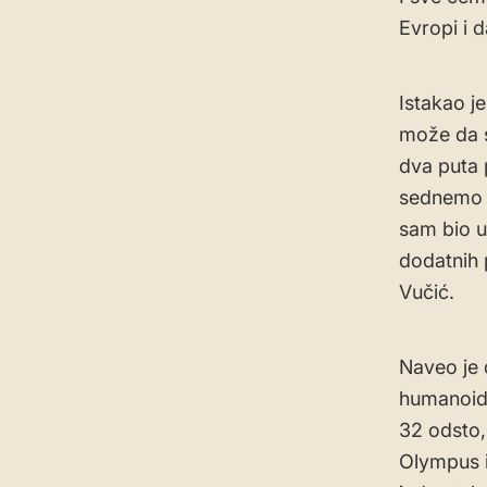
Evropi i 
Istakao je
može da s
dva puta 
sednemo d
sam bio u 
dodatnih 
Vučić.
Naveo je 
humanoidn
32 odsto,
Olympus i