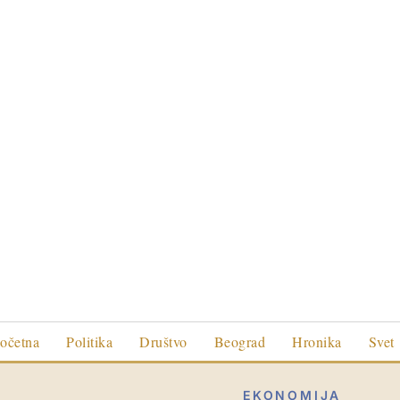
očetna
Politika
Društvo
Beograd
Hronika
Svet
EKONOMIJA