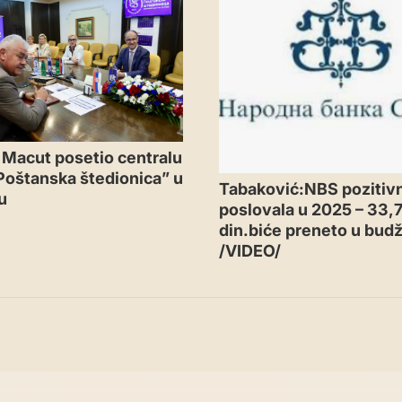
 Macut posetio centralu
Poštanska štedionica” u
Tabaković:NBS pozitiv
u
poslovala u 2025 – 33,7
din.biće preneto u budž
/VIDEO/