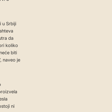
 u Srbiji
zahteva
utra da
ri koliko
neće biti
, naveo je
o
roizvela
esla
toji ni