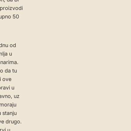
proizvodi
kupno 50
dnu od
lja u
inarima.
io da tu
i ove
ravi u
ravno, uz
 moraju
 stanju
sve drugo.
vi u