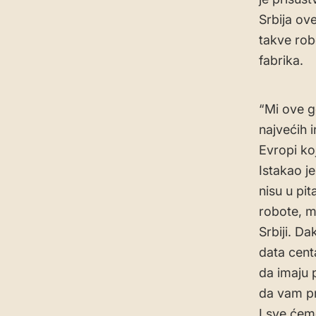
Srbija ov
takve rob
fabrika.
“Mi ove 
najvećih 
Evropi ko
Istakao je
nisu u pi
robote, m
Srbiji. Da
data cent
da imaju 
da vam pr
I sve ćem