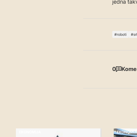
jedna takv
roboti
sr
0
Komen
EKONOMIJA
EKONOMIJ