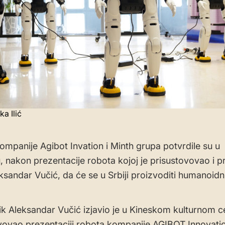
ka Ilić
ompanije Agibot Invation i Minth grupa potvrdile su u
 nakon prezentacije robota kojoj je prisustovovao i 
eksandar Vučić, da će se u Srbiji proizvoditi humanoidni
k Aleksandar Vučić izjavio je u Kineskom kulturnom c
tvovao prezentaciji robota kompanije AGIBOT Innovatio