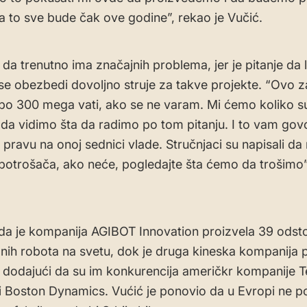
da to sve bude čak ove godine”, rekao je Vučić.
 da trenutno ima značajnih problema, jer je pitanje da li
e obezbedi dovoljno struje za takve projekte. “Ovo 
po 300 mega vati, ako se ne varam. Mi ćemo koliko s
a vidimo šta da radimo po tom pitanju. I to vam govo
pravu na onoj sednici vlade. Stručnjaci su napisali da 
potrošača, ako neće, pogledajte šta ćemo da trošimo”
da je kompanija AGIBOT Innovation proizvela 39 odst
ih robota na svetu, dok je druga kineska kompanija p
 dodajući da su im konkurencija američkr kompanije T
 Boston Dynamics. Vućić je ponovio da u Evropi ne pos