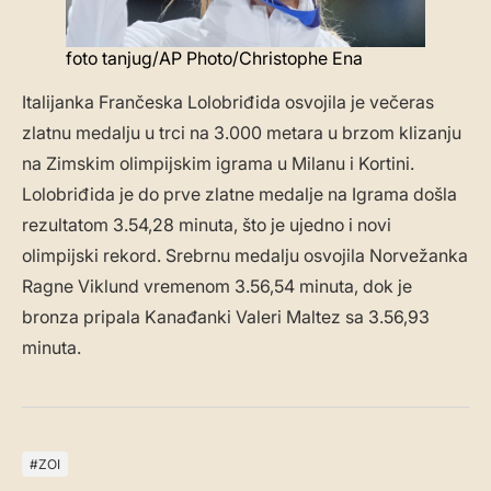
foto tanjug/AP Photo/Christophe Ena
Italijanka Frančeska Lolobriđida osvojila je večeras
zlatnu medalju u trci na 3.000 metara u brzom klizanju
na Zimskim olimpijskim igrama u Milanu i Kortini.
Lolobriđida je do prve zlatne medalje na Igrama došla
rezultatom 3.54,28 minuta, što je ujedno i novi
olimpijski rekord. Srebrnu medalju osvojila Norvežanka
Ragne Viklund vremenom 3.56,54 minuta, dok je
bronza pripala Kanađanki Valeri Maltez sa 3.56,93
minuta.
ZOI