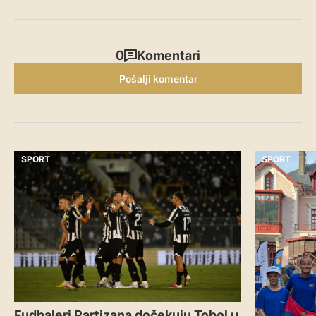
0
Komentari
Pošalji komentar
SPORT
SPORT
Fudbaleri Partizana dočekuju Tobol u