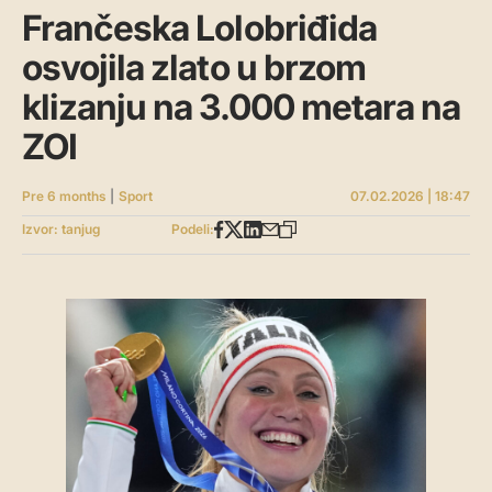
Frančeska Lolobriđida
osvojila zlato u brzom
klizanju na 3.000 metara na
ZOI
Pre 6 months
|
Sport
07.02.2026 | 18:47
Izvor: tanjug
Podeli: