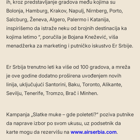
ih, kroz predstavljanje gradova među kojima su
Bolonja, Hamburg, Krakov, Napulj, Nirnberg, Porto,
Salcburg, Ženeva, Algero, Palermo i Katanija,
inspirišemo da istraže neku od brojnih destinacija ka
kojima letimo “, poručila je Bojana Knežević, viša
menadžerka za marketing i putničko iskustvo Er Srbije.
Er Srbija trenutno leti ka više od 100 gradova, a mreža
je ove godine dodatno proširena uvođenjem novih
linija, uključujući Santorini, Baku, Toronto, Alikante,
Sevilju, Tenerife, Tromzo, Brač i Minhen.
Kampanja „Slatke muke – gde poleteti?“ poziva putnike
da naprave izbor po svom ukusu, uz podsetnik da
karte mogu da rezervišu na
www.airserbia.com
.