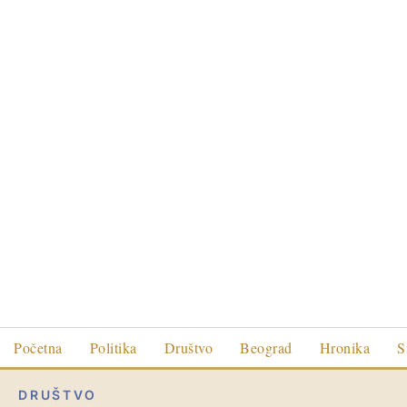
Početna
Politika
Društvo
Beograd
Hronika
S
DRUŠTVO