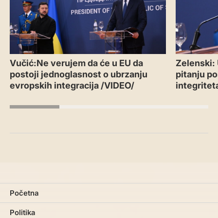
Vučić:Ne verujem da će u EU da
Zelenski:
postoji jednoglasnost o ubrzanju
pitanju po
evropskih integracija /VIDEO/
integritet
Početna
Politika