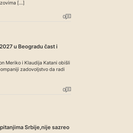
zazovima […]
0
 2027 u Beogradu čast i
n Meriko i Klaudija Katani obišli
 kompaniji zadovoljstvo da radi
0
itanjima Srbije,nije sazreo