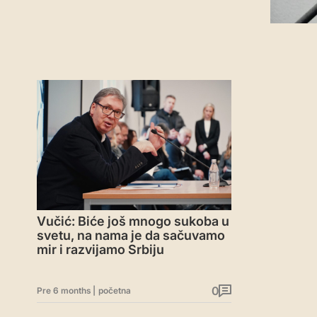
Vučić: Biće još mnogo sukoba u
svetu, na nama je da sačuvamo
mir i razvijamo Srbiju
0
Pre 6 months
|
početna