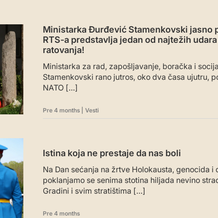
Ministarka Đurđević Stamenkovski jasno 
RTS-a predstavlja jedan od najtežih udara 
ratovanja!
Ministarka za rad, zapošljavanje, boračka i socij
Stamenkovski rano jutros, oko dva časa ujutru, p
NATO […]
Pre 4 months
|
Vesti
Istina koja ne prestaje da nas boli
Na Dan sećanja na žrtve Holokausta, genocida i 
poklanjamo se senima stotina hiljada nevino stra
Gradini i svim stratištima […]
Pre 4 months