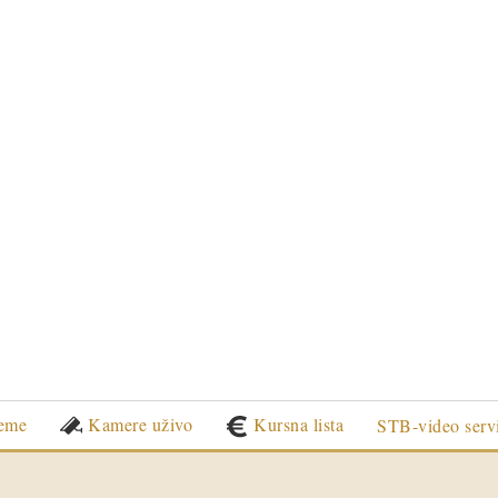
eme
Kamere uživo
Kursna lista
STB-video serv