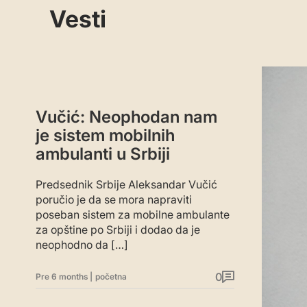
Vesti
Vučić: Neophodan nam
je sistem mobilnih
ambulanti u Srbiji
Predsednik Srbije Aleksandar Vučić
poručio je da se mora napraviti
poseban sistem za mobilne ambulante
za opštine po Srbiji i dodao da je
neophodno da […]
0
Pre 6 months
|
početna