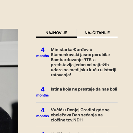
NAJNOVIJE
NAJČITANIJE
4
Ministarka Đurđević
Stamenkovski jasno poručila:
months
Bombardovanje RTS-a
predstavlja jedan od najtežih
udara na medijsku kuću u istoriji
ratovanja!
4
Istina koja ne prestaje da nas boli
months
4
Vučić u Donjoj Gradini gde se
obeležava Dan sećanja na
months
zločine tzv.NDH