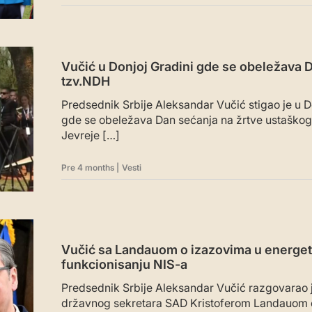
Vučić u Donjoj Gradini gde se obeležava 
tzv.NDH
Predsednik Srbije Aleksandar Vučić stigao je u D
gde se obeležava Dan sećanja na žrtve ustaškog
Jevreje […]
Pre 4 months
|
Vesti
Vučić sa Landauom o izazovima u energet
funkcionisanju NIS-a
Predsednik Srbije Aleksandar Vučić razgovarao
državnog sekretara SAD Kristoferom Landauom o