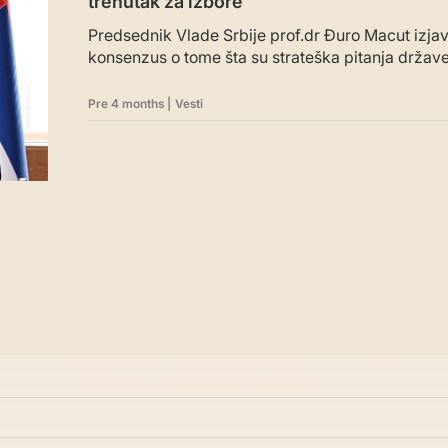
trenutak za izbore
Predsednik Vlade Srbije prof.dr Đuro Macut izjavi
konsenzus o tome šta su strateška pitanja države i
Pre 4 months
|
Vesti