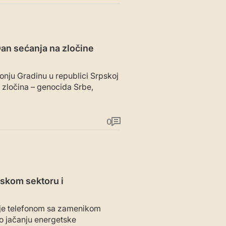
Dan sećanja na zločine
onju Gradinu u republici Srpskoj
 zločina – genocida Srbe,
0
skom sektoru i
 je telefonom sa zamenikom
 jačanju energetske