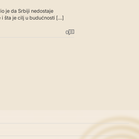
o je da Srbiji nedostaje
 šta je cilj u budućnosti […]
0