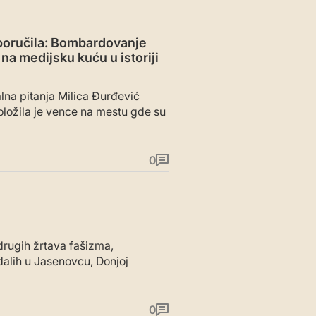
poručila: Bombardovanje
na medijsku kuću u istoriji
alna pitanja Milica Đurđević
oložila je vence na mestu gde su
0
drugih žrtava fašizma,
dalih u Jasenovcu, Donjoj
0