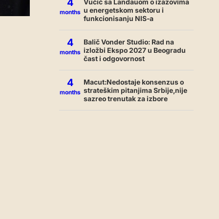
4
Vučić sa Landauom o izazovima
u energetskom sektoru i
months
funkcionisanju NIS-a
4
Balič Vonder Studio: Rad na
izložbi Ekspo 2027 u Beogradu
months
čast i odgovornost
4
Macut:Nedostaje konsenzus o
strateškim pitanjima Srbije,nije
months
sazreo trenutak za izbore