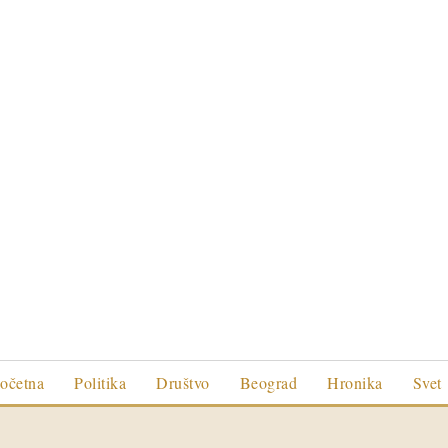
očetna
Politika
Društvo
Beograd
Hronika
Svet