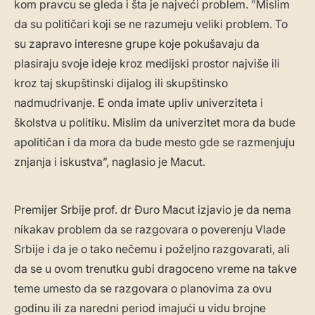
kom pravcu se gleda i šta je najveći problem. ”Mislim
da su političari koji se ne razumeju veliki problem. To
su zapravo interesne grupe koje pokušavaju da
plasiraju svoje ideje kroz medijski prostor najviše ili
kroz taj skupštinski dijalog ili skupštinsko
nadmudrivanje. E onda imate upliv univerziteta i
školstva u politiku. Mislim da univerzitet mora da bude
apolitičan i da mora da bude mesto gde se razmenjuju
znjanja i iskustva”, naglasio je Macut.
Premijer Srbije prof. dr Đuro Macut izjavio je da nema
nikakav problem da se razgovara o poverenju Vlade
Srbije i da je o tako nečemu i poželjno razgovarati, ali
da se u ovom trenutku gubi dragoceno vreme na takve
teme umesto da se razgovara o planovima za ovu
godinu ili za naredni period imajući u vidu brojne