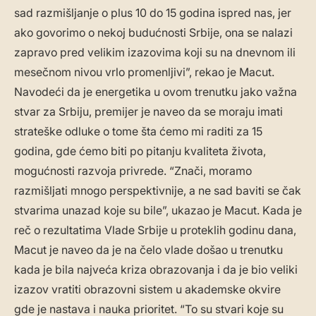
sad razmišljanje o plus 10 do 15 godina ispred nas, jer
ako govorimo o nekoj budućnosti Srbije, ona se nalazi
zapravo pred velikim izazovima koji su na dnevnom ili
mesečnom nivou vrlo promenljivi”, rekao je Macut.
Navodeći da je energetika u ovom trenutku jako važna
stvar za Srbiju, premijer je naveo da se moraju imati
strateške odluke o tome šta ćemo mi raditi za 15
godina, gde ćemo biti po pitanju kvaliteta života,
mogućnosti razvoja privrede. “Znači, moramo
razmišljati mnogo perspektivnije, a ne sad baviti se čak
stvarima unazad koje su bile”, ukazao je Macut. Kada je
reč o rezultatima Vlade Srbije u proteklih godinu dana,
Macut je naveo da je na čelo vlade došao u trenutku
kada je bila najveća kriza obrazovanja i da je bio veliki
izazov vratiti obrazovni sistem u akademske okvire
gde je nastava i nauka prioritet. “To su stvari koje su