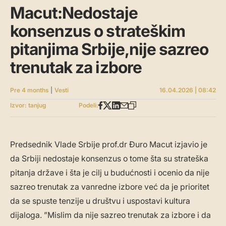
Macut:Nedostaje
konsenzus o strateškim
pitanjima Srbije,nije sazreo
trenutak za izbore
Pre 4 months
|
Vesti
16.04.2026 | 08:42
Izvor: tanjug
Podeli:
Predsednik Vlade Srbije prof.dr Đuro Macut izjavio je
da Srbiji nedostaje konsenzus o tome šta su strateška
pitanja države i šta je cilj u budućnosti i ocenio da nije
sazreo trenutak za vanredne izbore već da je prioritet
da se spuste tenzije u društvu i uspostavi kultura
dijaloga. ”Mislim da nije sazreo trenutak za izbore i da