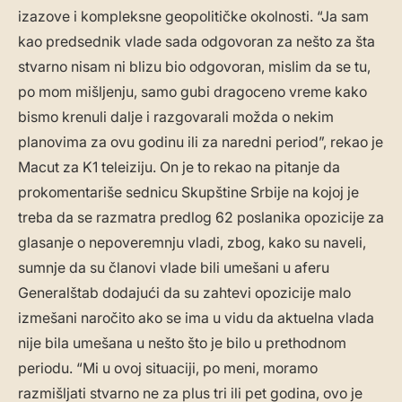
izazove i kompleksne geopolitičke okolnosti. “Ja sam
kao predsednik vlade sada odgovoran za nešto za šta
stvarno nisam ni blizu bio odgovoran, mislim da se tu,
po mom mišljenju, samo gubi dragoceno vreme kako
bismo krenuli dalje i razgovarali možda o nekim
planovima za ovu godinu ili za naredni period”, rekao je
Macut za K1 teleiziju. On je to rekao na pitanje da
prokomentariše sednicu Skupštine Srbije na kojoj je
treba da se razmatra predlog 62 poslanika opozicije za
glasanje o nepoveremnju vladi, zbog, kako su naveli,
sumnje da su članovi vlade bili umešani u aferu
Generalštab dodajući da su zahtevi opozicije malo
izmešani naročito ako se ima u vidu da aktuelna vlada
nije bila umešana u nešto što je bilo u prethodnom
periodu. “Mi u ovoj situaciji, po meni, moramo
razmišljati stvarno ne za plus tri ili pet godina, ovo je