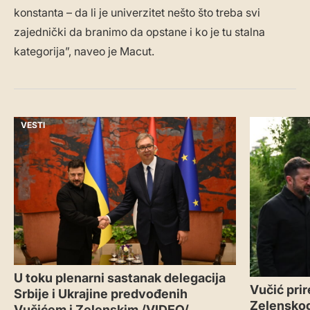
konstanta – da li je univerzitet nešto što treba svi
zajednički da branimo da opstane i ko je tu stalna
kategorija”, naveo je Macut.
VESTI
VESTI
U toku plenarni sastanak delegacija
Vučić prir
Srbije i Ukrajine predvođenih
Zelenskog:
Vučićem i Zelenskim /VIDEO/