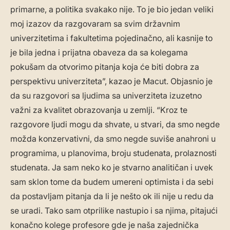
primarne, a politika svakako nije. To je bio jedan veliki
moj izazov da razgovaram sa svim državnim
univerzitetima i fakultetima pojedinačno, ali kasnije to
je bila jedna i prijatna obaveza da sa kolegama
pokušam da otvorimo pitanja koja će biti dobra za
perspektivu univerziteta”, kazao je Macut. Objasnio je
da su razgovori sa ljudima sa univerziteta izuzetno
važni za kvalitet obrazovanja u zemlji. “Kroz te
razgovore ljudi mogu da shvate, u stvari, da smo negde
možda konzervativni, da smo negde suviše anahroni u
programima, u planovima, broju studenata, prolaznosti
studenata. Ja sam neko ko je stvarno analitičan i uvek
sam sklon tome da budem umereni optimista i da sebi
da postavljam pitanja da li je nešto ok ili nije u redu da
se uradi. Tako sam otprilike nastupio i sa njima, pitajući
konačno kolege profesore gde je naša zajednička