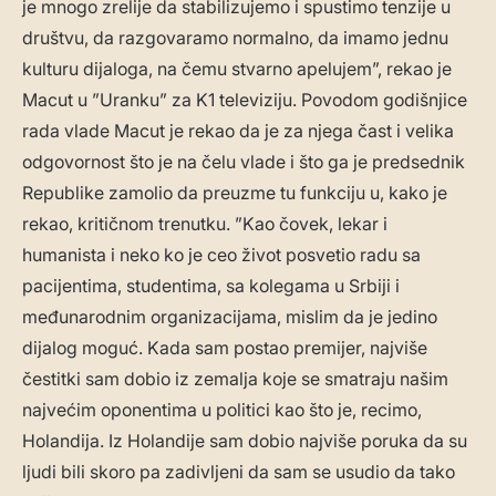
je mnogo zrelije da stabilizujemo i spustimo tenzije u
društvu, da razgovaramo normalno, da imamo jednu
kulturu dijaloga, na čemu stvarno apelujem”, rekao je
Macut u ”Uranku” za K1 televiziju. Povodom godišnjice
rada vlade Macut je rekao da je za njega čast i velika
odgovornost što je na čelu vlade i što ga je predsednik
Republike zamolio da preuzme tu funkciju u, kako je
rekao, kritičnom trenutku. ”Kao čovek, lekar i
humanista i neko ko je ceo život posvetio radu sa
pacijentima, studentima, sa kolegama u Srbiji i
međunarodnim organizacijama, mislim da je jedino
dijalog moguć. Kada sam postao premijer, najviše
čestitki sam dobio iz zemalja koje se smatraju našim
najvećim oponentima u politici kao što je, recimo,
Holandija. Iz Holandije sam dobio najviše poruka da su
ljudi bili skoro pa zadivljeni da sam se usudio da tako