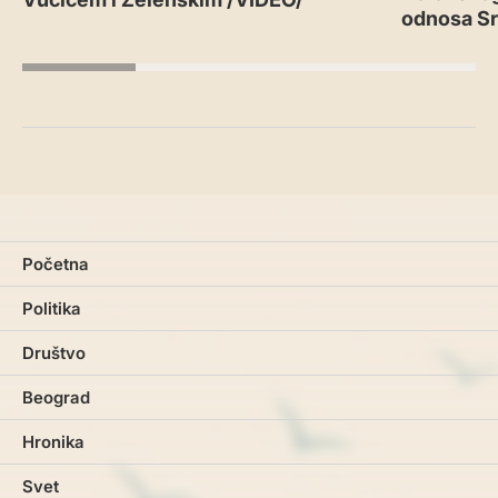
odnosa Srb
Početna
Politika
Društvo
Beograd
Hronika
Svet