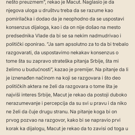
nešto preuzmem”, rekao je Macut. Naglasio je da
njegova uloga u društvu treba da se razume kao
pomirilačka i dodao da je neophodno da se uspostavi
konsenzus dijaloga, kao i da on nije došao na mesto
predsednika Vlade da bi se sa nekim nadmudrivao i
politički oponirao. ”Ja sam apsolutno za to da bi trebalo
razgovarati, da uspostavimo nekakav konsenzus o
tome šta su zapravo strateška pitanja Srbije, šta mi
želimo u budućnosti”, kazao je premijer. Na pitanje da li
je iznenađen načinom na koji se razgovara i što deo
političkih aktera ne želi da razgovara o tome šta je
najviši interes Srbije, Macut je rekao da postoji duboko
nerazumevanje i percepcija da su svi u pravu i da niko
ne želi da čuje drugu stranu. Na pitanje koga bi on
prvog pozvao na razgovor, kako bi se napravio prvi
korak ka dijalogu, Macut je rekao da to zavisi od toga u