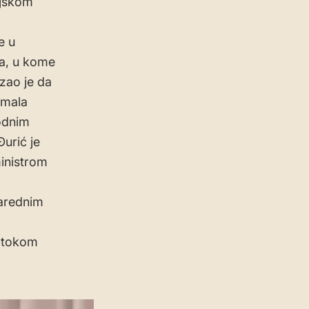
pijskom
e u
va, u kome
azao je da
imala
hodnim
Đurić je
ministrom
arednim
e tokom