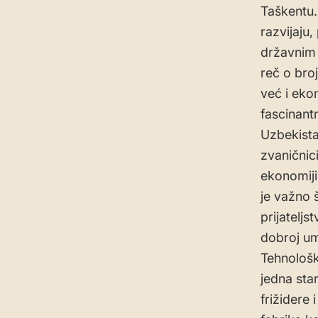
Taškentu.
razvijaju
državnim 
reč o bro
već i eko
fascinant
Uzbekista
zvaničnic
ekonomiji
je važno 
prijatelj
dobroj um
Tehnološki
jedna sta
frižidere 