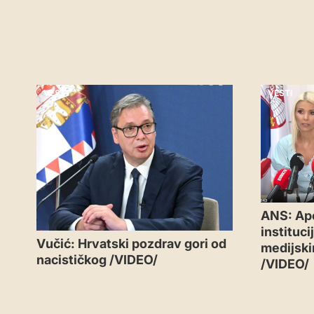
VESTI
VESTI
ANS: Ape
instituc
Vučić: Hrvatski pozdrav gori od
medijski
nacističkog /VIDEO/
/VIDEO/