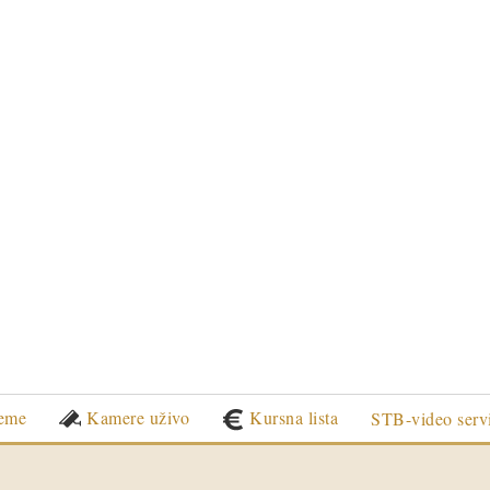
eme
Kamere uživo
Kursna lista
STB-video serv