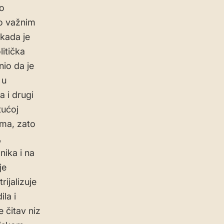
zo
 o važnim
 kada je
litička
io da je
 u
a i drugi
tućoj
ima, zato
,
nika i na
je
rijalizuje
la i
e čitav niz