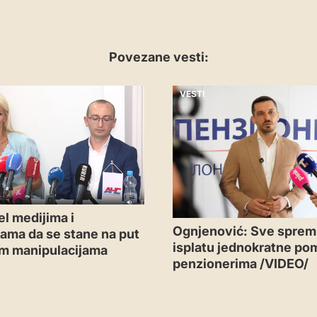
Povezane vesti:
VESTI
l medijima i
Ognjenović: Sve sprem
ijama da se stane na put
isplatu jednokratne po
m manipulacijama
penzionerima /VIDEO/