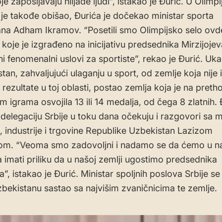
je zapošljavaju hiljade ljudi”, istakao je Đurić. U Olim
e je takođe obišao, Đurića je dočekao ministar sporta
na Adham Ikramov. “Posetili smo Olimpijsko selo ovd
 koje je izgrađeno na inicijativu predsednika Mirzijoje
ni fenomenalni uslovi za sportiste”, rekao je Đurić. Uk
tan, zahvaljujući ulaganju u sport, od zemlje koja nije 
rezultate u toj oblasti, postao zemlja koja je na pret
m igrama osvojila 13 ili 14 medalja, od čega 8 zlatnih. 
delegaciju Srbije u toku dana očekuju i razgovori sa 
a, industrije i trgovine Republike Uzbekistan Lazizom
om. “Veoma smo zadovoljni i nadamo se da ćemo u n
imati priliku da u našoj zemlji ugostimo predsednika
a”, istakao je Đurić. Ministar spoljnih poslova Srbije s
bekistanu sastao sa najvišim zvaničnicima te zemlje.