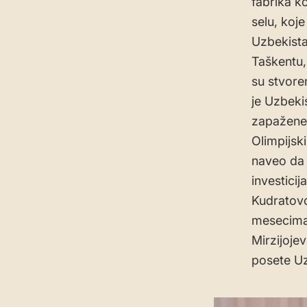
fabrika ko
selu, koj
Uzbekista
Taškentu,
su stvore
je Uzbekis
zapažene 
Olimpijski
naveo da 
investicij
Kudratov
mesecima 
Mirzijojev
posete Uz