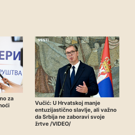
VESTI
no za
Vučić: U Hrvatskoj manje
moći
entuzijastično slavlje, ali važno
da Srbija ne zaboravi svoje
žrtve /VIDEO/