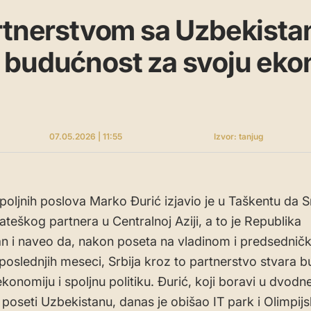
artnerstvom sa Uzbekist
budućnost za svoju ekon
07.05.2026 | 11:55
Izvor: tanjug
spoljnih poslova Marko Đurić izjavio je u Taškentu da S
ateškog partnera u Centralnoj Aziji, a to je Republika
n i naveo da, nakon poseta na vladinom i predsednič
i poslednjih meseci, Srbija kroz to partnerstvo stvara 
konomiju i spoljnu politiku. Đurić, koji boravi u dvodn
 poseti Uzbekistanu, danas je obišao IT park i Olimpijs