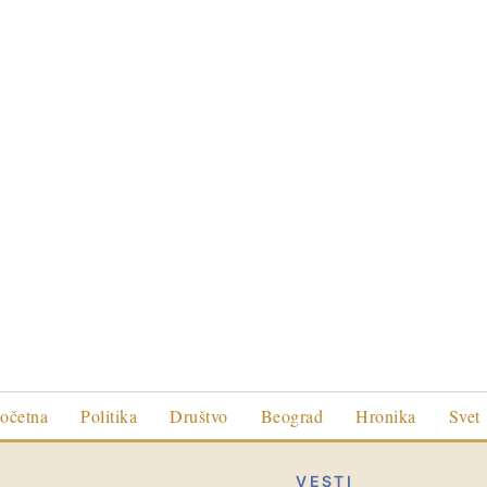
očetna
Politika
Društvo
Beograd
Hronika
Svet
VESTI