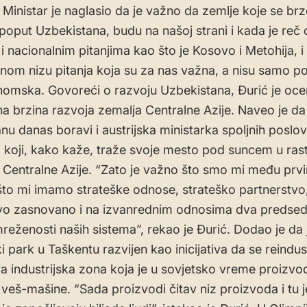
 Ministar je naglasio da je važno da zemlje koje se br
, poput Uzbekistana, budu na našoj strani i kada je reč
i nacionalnim pitanjima kao što je Kosovo i Metohija, i
jnom nizu pitanja koja su za nas važna, a nisu samo po
nomska. Govoreći o razvoju Uzbekistana, Đurić je ocen
na brzina razvoja zemalja Centralne Azije. Naveo je da
nu danas boravi i austrijska ministarka spoljnih poslov
i koji, kako kaže, traže svoje mesto pod suncem u ras
 Centralne Azije. “Zato je važno što smo mi među prv
što mi imamo strateške odnose, strateško partnerstvo
stvo zasnovano i na izvanrednim odnosima dva predsed
reženosti naših sistema”, rekao je Đurić. Dodao je da 
 park u Taškentu razvijen kao inicijativa da se reindust
ra industrijska zona koja je u sovjetsko vreme proizvodi
i veš-mašine. “Sada proizvodi čitav niz proizvoda i tu j