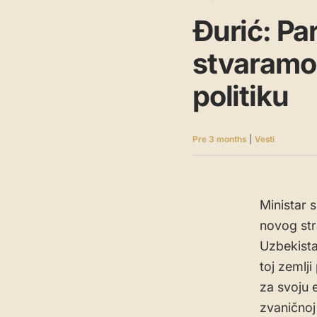
Đurić: P
stvaramo 
politiku
Pre 3 months
|
Vesti
Ministar 
novog str
Uzbekista
toj zemlj
za svoju e
zvaničnoj