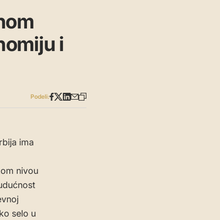
anom
omiju i
Podeli:
rbija ima
kom nivou
budućnost
evnoj
ko selo u