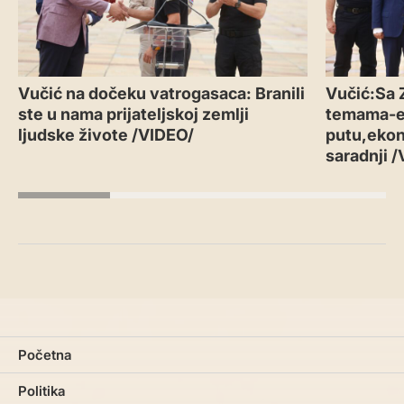
Vučić na dočeku vatrogasaca: Branili
Vučić:Sa 
ste u nama prijateljskoj zemlji
temama-
ljudske živote /VIDEO/
putu,ekon
saradnji 
Početna
Politika