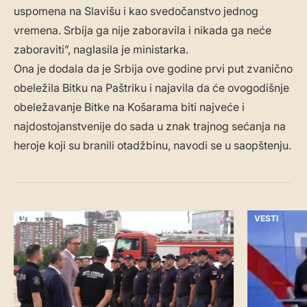
uspomena na Slavišu i kao svedočanstvo jednog
vremena. Srbija ga nije zaboravila i nikada ga neće
zaboraviti”, naglasila je ministarka.
Ona je dodala da je Srbija ove godine prvi put zvanično
obeležila Bitku na Paštriku i najavila da će ovogodišnje
obeležavanje Bitke na Košarama biti najveće i
najdostojanstvenije do sada u znak trajnog sećanja na
heroje koji su branili otadžbinu, navodi se u saopštenju.
VESTI
VESTI