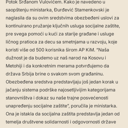
Potok Srđanom Vulovićem. Kako je navedeno u
saopštenju ministarka, Đurđević Stamenkovski je
naglasila da su ovim sredstvima obezbeđeni uslovi za
kontinuirano pružanje ključnih usluga socijalne zaštite,
pre svega pomoći u kući za starije građane i usluge
ličnog pratioca za decu sa smetnjama u razvoju, koje
koristi više od 500 korisnika širom AP KiM. “Naša
dužnost je da budemo uz naš narod na Kosovu i
Metohiji i da konkretnim merama potvrđujemo da
država Srbija brine o svakom svom građaninu.
Obezbeđena sredstva predstavljaju još jedan korak u
jačanju sistema podrške najosetljivijim kategorijama
stanovništva i dokaz su naše trajne posvećenosti
unapređenju socijalne zaštite”, poručila je ministarka.
Ona je istakla da socijalna zaštita predstavlja jedan od
temelja društvene solidarnosti i odgovornosti države