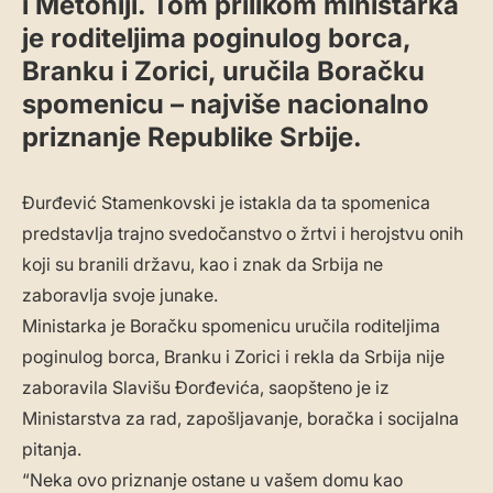
i Metohiji. Tom prilikom ministarka
je roditeljima poginulog borca,
Branku i Zorici, uručila Boračku
spomenicu – najviše nacionalno
priznanje Republike Srbije.
Đurđević Stamenkovski je istakla da ta spomenica
predstavlja trajno svedočanstvo o žrtvi i herojstvu onih
koji su branili državu, kao i znak da Srbija ne
zaboravlja svoje junake.
Ministarka je Boračku spomenicu uručila roditeljima
poginulog borca, Branku i Zorici i rekla da Srbija nije
zaboravila Slavišu Đorđevića, saopšteno je iz
Ministarstva za rad, zapošljavanje, boračka i socijalna
pitanja.
“Neka ovo priznanje ostane u vašem domu kao