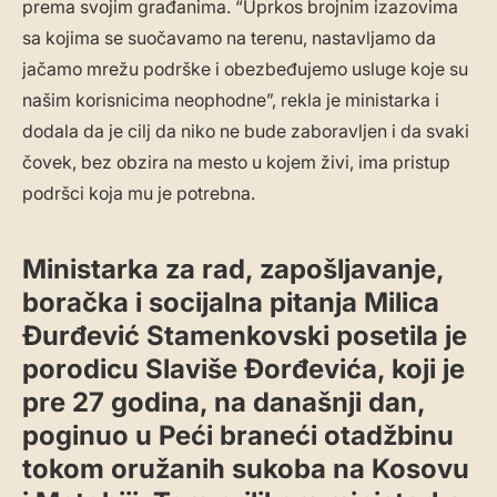
prema svojim građanima. “Uprkos brojnim izazovima
sa kojima se suočavamo na terenu, nastavljamo da
jačamo mrežu podrške i obezbeđujemo usluge koje su
našim korisnicima neophodne”, rekla je ministarka i
dodala da je cilj da niko ne bude zaboravljen i da svaki
čovek, bez obzira na mesto u kojem živi, ima pristup
podršci koja mu je potrebna.
Ministarka za rad, zapošljavanje,
boračka i socijalna pitanja Milica
Đurđević Stamenkovski posetila je
porodicu Slaviše Đorđevića, koji je
pre 27 godina, na današnji dan,
poginuo u Peći braneći otadžbinu
tokom oružanih sukoba na Kosovu