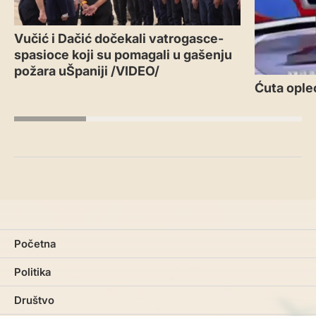
Vučić i Dačić dočekali vatrogasce-
spasioce koji su pomagali u gašenju
požara uŠpaniji /VIDEO/
Ćuta ople
Početna
Politika
Društvo