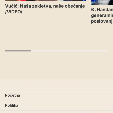
Vučić: Naša zekletva, naše obećanje
Đ. Handan
/VIDEO/
generalni
poslovanj
Početna
Politika