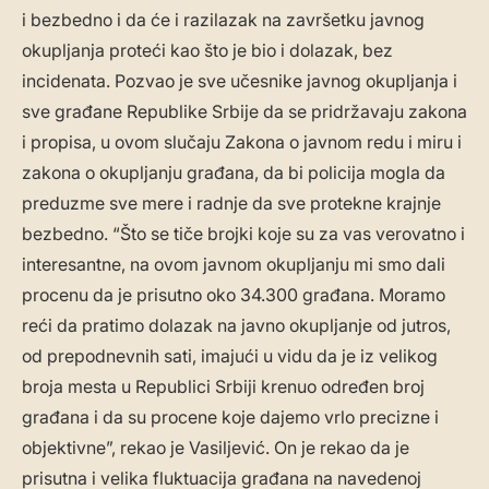
i bezbedno i da će i razilazak na završetku javnog
okupljanja proteći kao što je bio i dolazak, bez
incidenata. Pozvao je sve učesnike javnog okupljanja i
sve građane Republike Srbije da se pridržavaju zakona
i propisa, u ovom slučaju Zakona o javnom redu i miru i
zakona o okupljanju građana, da bi policija mogla da
preduzme sve mere i radnje da sve protekne krajnje
bezbedno. “Što se tiče brojki koje su za vas verovatno i
interesantne, na ovom javnom okupljanju mi smo dali
procenu da je prisutno oko 34.300 građana. Moramo
reći da pratimo dolazak na javno okupljanje od jutros,
od prepodnevnih sati, imajući u vidu da je iz velikog
broja mesta u Republici Srbiji krenuo određen broj
građana i da su procene koje dajemo vrlo precizne i
objektivne”, rekao je Vasiljević. On je rekao da je
prisutna i velika fluktuacija građana na navedenoj