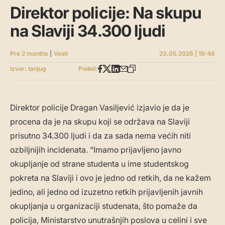
Direktor policije: Na skupu
na Slaviji 34.300 ljudi
Pre 2 months
|
Vesti
23.05.2026 | 19:46
Izvor: tanjug
Podeli:
Direktor policije Dragan Vasiljević izjavio je da je
procena da je na skupu koji se održava na Slaviji
prisutno 34.300 ljudi i da za sada nema većih niti
ozbiljnijih incidenata. “Imamo prijavljeno javno
okupljanje od strane studenta u ime studentskog
pokreta na Slaviji i ovo je jedno od retkih, da ne kažem
jedino, ali jedno od izuzetno retkih prijavljenih javnih
okupljanja u organizaciji studenata, što pomaže da
policija, Ministarstvo unutrašnjih poslova u celini i sve