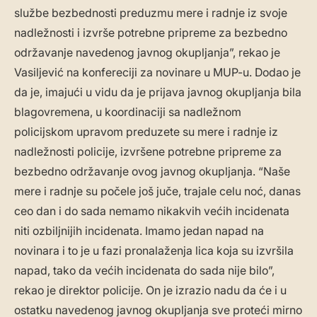
službe bezbednosti preduzmu mere i radnje iz svoje
nadležnosti i izvrše potrebne pripreme za bezbedno
održavanje navedenog javnog okupljanja”, rekao je
Vasiljević na konfereciji za novinare u MUP-u. Dodao je
da je, imajući u vidu da je prijava javnog okupljanja bila
blagovremena, u koordinaciji sa nadležnom
policijskom upravom preduzete su mere i radnje iz
nadležnosti policije, izvršene potrebne pripreme za
bezbedno održavanje ovog javnog okupljanja. “Naše
mere i radnje su počele još juče, trajale celu noć, danas
ceo dan i do sada nemamo nikakvih većih incidenata
niti ozbiljnijih incidenata. Imamo jedan napad na
novinara i to je u fazi pronalaženja lica koja su izvršila
napad, tako da većih incidenata do sada nije bilo”,
rekao je direktor policije. On je izrazio nadu da će i u
ostatku navedenog javnog okupljanja sve proteći mirno