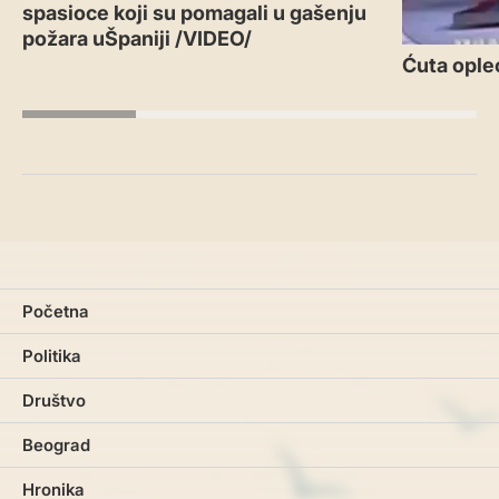
spasioce koji su pomagali u gašenju
požara uŠpaniji /VIDEO/
Ćuta ople
Početna
Politika
Društvo
Beograd
Hronika