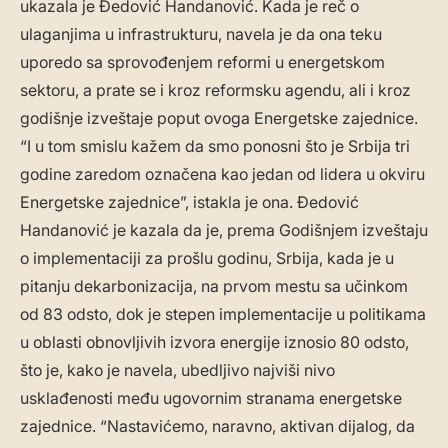
ukazala je Đedović Handanović. Kada je reč o
ulaganjima u infrastrukturu, navela je da ona teku
uporedo sa sprovođenjem reformi u energetskom
sektoru, a prate se i kroz reformsku agendu, ali i kroz
godišnje izveštaje poput ovoga Energetske zajednice.
“I u tom smislu kažem da smo ponosni što je Srbija tri
godine zaredom označena kao jedan od lidera u okviru
Energetske zajednice”, istakla je ona. Đedović
Handanović je kazala da je, prema Godišnjem izveštaju
o implementaciji za prošlu godinu, Srbija, kada je u
pitanju dekarbonizacija, na prvom mestu sa učinkom
od 83 odsto, dok je stepen implementacije u politikama
u oblasti obnovljivih izvora energije iznosio 80 odsto,
što je, kako je navela, ubedljivo najviši nivo
usklađenosti među ugovornim stranama energetske
zajednice. “Nastavićemo, naravno, aktivan dijalog, da