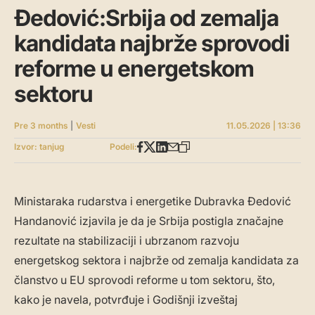
Đedović:Srbija od zemalja
kandidata najbrže sprovodi
reforme u energetskom
sektoru
Pre 3 months
|
Vesti
11.05.2026 | 13:36
Izvor: tanjug
Podeli:
Ministaraka rudarstva i energetike Dubravka Đedović
Handanović izjavila je da je Srbija postigla značajne
rezultate na stabilizaciji i ubrzanom razvoju
energetskog sektora i najbrže od zemalja kandidata za
članstvo u EU sprovodi reforme u tom sektoru, što,
kako je navela, potvrđuje i Godišnji izveštaj