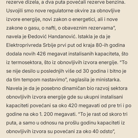
rezerve dizela, a dva puta povećali rezerve benzina.
Usvojili smo nove regulatorne okvire za obnovljive
izvore energije, novi zakon o energetici, ali i nove
zakone o gasu, o nafti, o obaveznim rezervama”,
navela je Đedović Handanović. Istakla je da je
Elektroprivreda Srbije prvi put od kraja 80-ih godina
dodala novih 426 megavat instalisanih kapaciteta, što
iz termosektora, što iz obnovljivih izvora energije. “To
se nije desilo u poslednjih više od 30 godina i bitno je
da tim tempom nastavimo”, naglasila je ministarka.
Navela je da je posebno dinamičan bio razvoj sektora
obnovljivih izvora energije gde su ukupni instalisani
kapaciteti povećani sa oko 420 megavati od pre tri i po
godine na oko 1. 200 megavati. “To je rast od skoro tri
puta, a samo u odnosu na prošlu godinu kapaciteti iz
obnovljivih izvora su povećani za oko 40 odsto”,