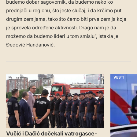
budemo dobar sagovornik, da budemo neko ko
prednjači u regionu, što jeste slučaj, i da krčimo put
drugim zemljama, tako što ćemo biti prva zemlja koja
je sprovela određene aktivnosti. Drago nam je da
možemo da budemo lideri u tom smislu”, istakla je
Đedović Handanović.
VESTI
VESTI
Vučić i Dačić dočekali vatrogasce-