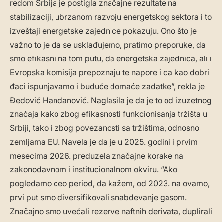
redom Srbija je postigla značajne rezultate na
stabilizaciji, ubrzanom razvoju energetskog sektora i to
izveštaji energetske zajednice pokazuju. Ono što je
važno to je da se usklađujemo, pratimo preporuke, da
smo efikasni na tom putu, da energetska zajednica, ali i
Evropska komisija prepoznaju te napore i da kao dobri
đaci ispunjavamo i buduće domaće zadatke”, rekla je
Đedović Handanović. Naglasila je da je to od izuzetnog
značaja kako zbog efikasnosti funkcionisanja tržišta u
Srbiji, tako i zbog povezanosti sa tržištima, odnosno
zemljama EU. Navela je da je u 2025. godini i prvim
mesecima 2026. preduzela značajne korake na
zakonodavnom i institucionalnom okviru. “Ako
pogledamo ceo period, da kažem, od 2023. na ovamo,
prvi put smo diversifikovali snabdevanje gasom.
Značajno smo uvećali rezerve naftnih derivata, duplirali