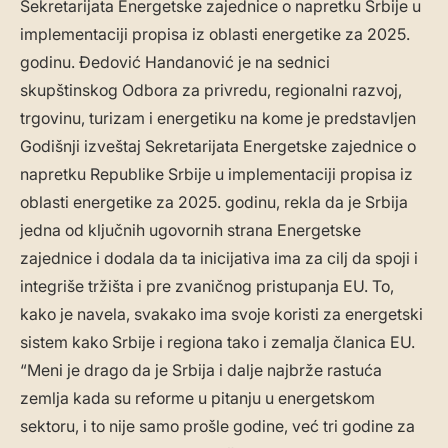
Sekretarijata Energetske zajednice o napretku Srbije u
implementaciji propisa iz oblasti energetike za 2025.
godinu. Đedović Handanović je na sednici
skupštinskog Odbora za privredu, regionalni razvoj,
trgovinu, turizam i energetiku na kome je predstavljen
Godišnji izveštaj Sekretarijata Energetske zajednice o
napretku Republike Srbije u implementaciji propisa iz
oblasti energetike za 2025. godinu, rekla da je Srbija
jedna od ključnih ugovornih strana Energetske
zajednice i dodala da ta inicijativa ima za cilj da spoji i
integriše tržišta i pre zvaničnog pristupanja EU. To,
kako je navela, svakako ima svoje koristi za energetski
sistem kako Srbije i regiona tako i zemalja članica EU.
“Meni je drago da je Srbija i dalje najbrže rastuća
zemlja kada su reforme u pitanju u energetskom
sektoru, i to nije samo prošle godine, već tri godine za