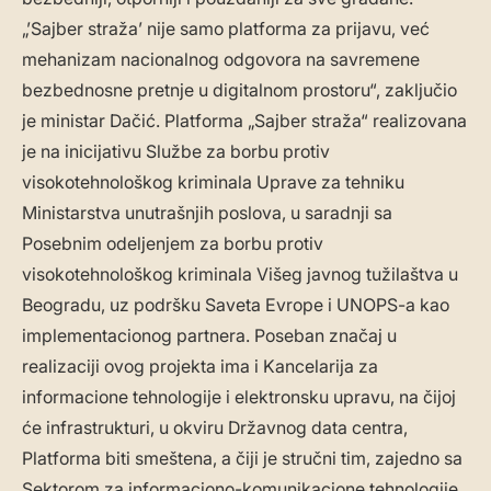
„’Sajber straža’ nije samo platforma za prijavu, već
mehanizam nacionalnog odgovora na savremene
bezbednosne pretnje u digitalnom prostoru“, zaključio
je ministar Dačić. Platforma „Sajber straža“ realizovana
je na inicijativu Službe za borbu protiv
visokotehnološkog kriminala Uprave za tehniku
Ministarstva unutrašnjih poslova, u saradnji sa
Posebnim odeljenjem za borbu protiv
visokotehnološkog kriminala Višeg javnog tužilaštva u
Beogradu, uz podršku Saveta Evrope i UNOPS-a kao
implementacionog partnera. Poseban značaj u
realizaciji ovog projekta ima i Kancelarija za
informacione tehnologije i elektronsku upravu, na čijoj
će infrastrukturi, u okviru Državnog data centra,
Platforma biti smeštena, a čiji je stručni tim, zajedno sa
Sektorom za informaciono-komunikacione tehnologije