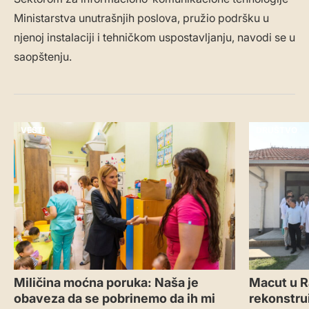
Ministarstva unutrašnjih poslova, pružio podršku u
njenoj instalaciji i tehničkom uspostavljanju, navodi se u
saopštenju.
VESTI
DRUŠTVO
Miličina moćna poruka: Naša je
Macut u R
obaveza da se pobrinemo da ih mi
rekonstru