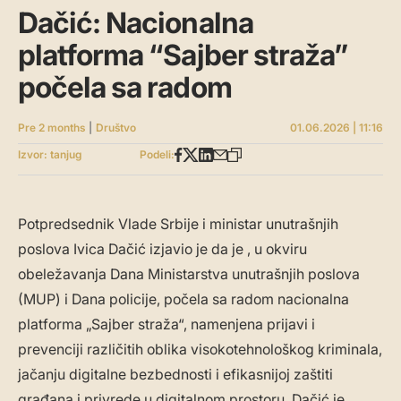
Dačić: Nacionalna
platforma “Sajber straža”
počela sa radom
Pre 2 months
|
Društvo
01.06.2026 | 11:16
Izvor: tanjug
Podeli:
Potpredsednik Vlade Srbije i ministar unutrašnjih
poslova Ivica Dačić izjavio je da je , u okviru
obeležavanja Dana Ministarstva unutrašnjih poslova
(MUP) i Dana policije, počela sa radom nacionalna
platforma „Sajber straža“, namenjena prijavi i
prevenciji različitih oblika visokotehnološkog kriminala,
jačanju digitalne bezbednosti i efikasnijoj zaštiti
građana i privrede u digitalnom prostoru. Dačić je