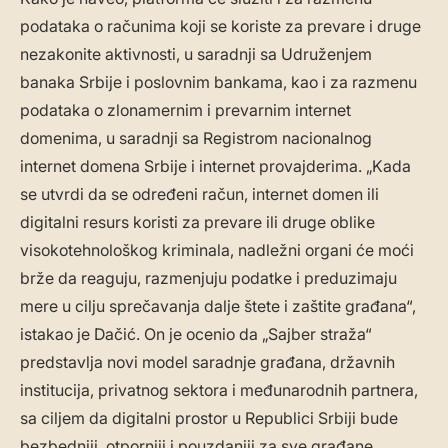
podataka o računima koji se koriste za prevare i druge
nezakonite aktivnosti, u saradnji sa Udruženjem
banaka Srbije i poslovnim bankama, kao i za razmenu
podataka o zlonamernim i prevarnim internet
domenima, u saradnji sa Registrom nacionalnog
internet domena Srbije i internet provajderima. „Kada
se utvrdi da se određeni račun, internet domen ili
digitalni resurs koristi za prevare ili druge oblike
visokotehnološkog kriminala, nadležni organi će moći
brže da reaguju, razmenjuju podatke i preduzimaju
mere u cilju sprečavanja dalje štete i zaštite građana“,
istakao je Dačić. On je ocenio da „Sajber straža“
predstavlja novi model saradnje građana, državnih
institucija, privatnog sektora i međunarodnih partnera,
sa ciljem da digitalni prostor u Republici Srbiji bude
bezbedniji, otporniji i pouzdaniji za sve građane.