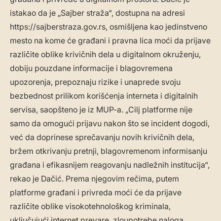
istakao da je „Sajber straža“, dostupna na adresi
https://sajberstraza.gov.rs, osmišljena kao jedinstveno
mesto na kome će građani i pravna lica moći da prijave
različite oblike krivičnih dela u digitalnom okruženju,
dobiju pouzdane informacije i blagovremena
upozorenja, prepoznaju rizike i unaprede svoju
bezbednost prilikom korišćenja interneta i digitalnih
servisa, saopšteno je iz MUP-a. „Cilj platforme nije
samo da omogući prijavu nakon što se incident dogodi,
već da doprinese sprečavanju novih krivičnih dela,
bržem otkrivanju pretnji, blagovremenom informisanju
građana i efikasnijem reagovanju nadležnih institucija“,
rekao je Dačić. Prema njegovim rečima, putem
platforme građani i privreda moći će da prijave
različite oblike visokotehnološkog kriminala,
uključujući internet prevare, zloupotrebe naloga,