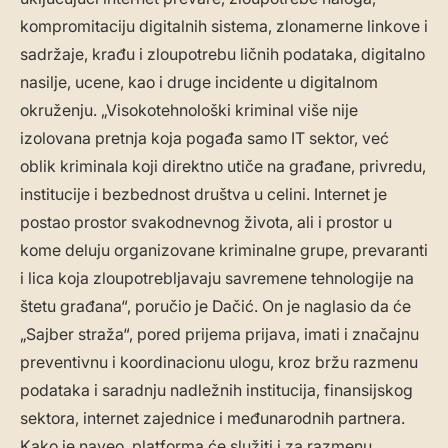
kompromitaciju digitalnih sistema, zlonamerne linkove i
sadržaje, krađu i zloupotrebu ličnih podataka, digitalno
nasilje, ucene, kao i druge incidente u digitalnom
okruženju. „Visokotehnološki kriminal više nije
izolovana pretnja koja pogađa samo IT sektor, već
oblik kriminala koji direktno utiče na građane, privredu,
institucije i bezbednost društva u celini. Internet je
postao prostor svakodnevnog života, ali i prostor u
kome deluju organizovane kriminalne grupe, prevaranti
i lica koja zloupotrebljavaju savremene tehnologije na
štetu građana“, poručio je Dačić. On je naglasio da će
„Sajber straža“, pored prijema prijava, imati i značajnu
preventivnu i koordinacionu ulogu, kroz bržu razmenu
podataka i saradnju nadležnih institucija, finansijskog
sektora, internet zajednice i međunarodnih partnera.
Kako je naveo, platforma će služiti i za razmenu