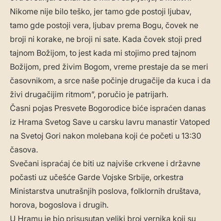
Nikome nije bilo teško, jer tamo gde postoji ljubav,
tamo gde postoji vera, ljubav prema Bogu, čovek ne
broji ni korake, ne broji ni sate. Kada čovek stoji pred
tajnom Božijom, to jest kada mi stojimo pred tajnom
Božijom, pred živim Bogom, vreme prestaje da se meri
časovnikom, a srce naše počinje drugačije da kuca i da
živi drugačijim ritmom”, poručio je patrijarh.
Časni pojas Presvete Bogorodice biće ispraćen danas
iz Hrama Svetog Save u carsku lavru manastir Vatoped
na Svetoj Gori nakon molebana koji će početi u 13:30
časova.
Svečani ispraćaj će biti uz najviše crkvene i državne
počasti uz učešće Garde Vojske Srbije, orkestra
Ministarstva unutrašnjih poslova, folklornih društava,
horova, bogoslova i drugih.
U Hramu je bio prisusutan veliki broj vernika koji su