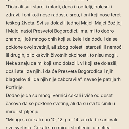
“Dolazili su i starci i mladi, deca i roditelji, bolesni i
zdravi, i oni koji nose radost u srcu, i oni koji nose teret
teškog života. Svi su dolazili jednoj Majci, Majci Božijoj
i Majci našoj Presvetoj Bogorodici. Ima, mi to dobro
znamo, i još mnogo onih koji su želeli da dođu i da se
poklone ovoj svetinji, ali zbog bolesti, starosti ili nemoći
ili drugih, bilo kakvih životnih okolnosti, to nisu mogli.
Neka znaju da mi koji smo dolazili, vi koji ste dolazili,
došli ste i za njih, i da će Presveta Bogorodica i njih
blagosloviti i da njih nije zaboravila”, naveo je patrijarh
Porfirije.
Dodao je da su mnogi vernici čekali i više od deset
časova da se poklone svetinji, ali da su svi to činili u
miru i strpljenju.
“Mnogi su čekali i po 10, 12, pa i 14 sati da bi sanjivali
ovu svetinju. Čekali su u miru i strpljenju, u molitvi.