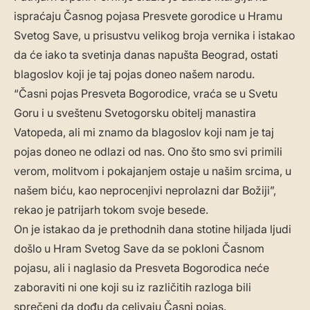
ispraćaju Časnog pojasa Presvete gorodice u Hramu
Svetog Save, u prisustvu velikog broja vernika i istakao
da će iako ta svetinja danas napušta Beograd, ostati
blagoslov koji je taj pojas doneo našem narodu.
“Časni pojas Presveta Bogorodice, vraća se u Svetu
Goru i u sveštenu Svetogorsku obitelj manastira
Vatopeda, ali mi znamo da blagoslov koji nam je taj
pojas doneo ne odlazi od nas. Ono što smo svi primili
verom, molitvom i pokajanjem ostaje u našim srcima, u
našem biću, kao neprocenjivi neprolazni dar Božiji”,
rekao je patrijarh tokom svoje besede.
On je istakao da je prethodnih dana stotine hiljada ljudi
došlo u Hram Svetog Save da se pokloni Časnom
pojasu, ali i naglasio da Presveta Bogorodica neće
zaboraviti ni one koji su iz različitih razloga bili
sprečeni da dođu da celivaju Časni pojas.