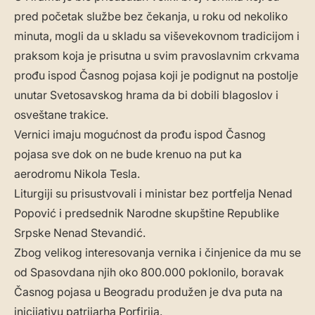
pred početak službe bez čekanja, u roku od nekoliko
minuta, mogli da u skladu sa viševekovnom tradicijom i
praksom koja je prisutna u svim pravoslavnim crkvama
prođu ispod Časnog pojasa koji je podignut na postolje
unutar Svetosavskog hrama da bi dobili blagoslov i
osveštane trakice.
Vernici imaju mogućnost da prođu ispod Časnog
pojasa sve dok on ne bude krenuo na put ka
aerodromu Nikola Tesla.
Liturgiji su prisustvovali i ministar bez portfelja Nenad
Popović i predsednik Narodne skupštine Republike
Srpske Nenad Stevandić.
Zbog velikog interesovanja vernika i činjenice da mu se
od Spasovdana njih oko 800.000 poklonilo, boravak
Časnog pojasa u Beogradu produžen je dva puta na
inicijativu patrijarha Porfirija.