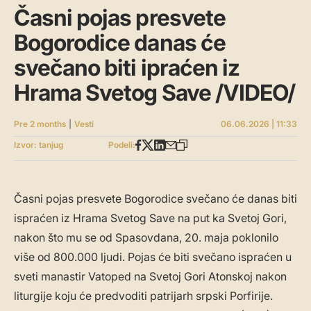
Časni pojas presvete
Bogorodice danas će
svečano biti ipraćen iz
Hrama Svetog Save /VIDEO/
Pre 2 months
|
Vesti
06.06.2026 | 11:33
Izvor: tanjug
Podeli:
Časni pojas presvete Bogorodice svečano će danas biti
ispraćen iz Hrama Svetog Save na put ka Svetoj Gori,
nakon što mu se od Spasovdana, 20. maja poklonilo
više od 800.000 ljudi. Pojas će biti svečano ispraćen u
sveti manastir Vatoped na Svetoj Gori Atonskoj nakon
liturgije koju će predvoditi patrijarh srpski Porfirije.