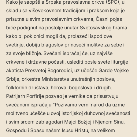
Kako je saopštila Srpska pravoslavna crkva (SPC), u
skladu sa viševekovnom tradicijom i praksom koja je
prisutna u svim pravoslavnim crkvama, Časni pojas
biće podignut na postolje unutar Svetosavskog hrama
kako bi poklonici mogli da, prolazeći ispod ove
svetinje, dobiju blagoslov prinoseći molitve za sebe i
za svoje bližnje. Svečani ispraćaj će, uz najviše
crkvene i državne počasti, uslediti posle svete liturgije i
akatista Presvetoj Bogorodici, uz učešće Garde Vojske
Srbije, orkestra Ministarstva unutrašnjih poslova,
folklornih društava, horova, bogoslova i drugih.
Patrijarh Porfirije pozvao je vernike da prisustvuju
svečanom ispraćaju “Pozivamo verni narod da uzme
molitveno učešće u ovoj istorijskoj duhovnoj svečanosti
i svim srcem zablagodari Majci Božjoj i Njenom Sinu,
Gospodu i Spasu našem Isusu Hristu, na velikom