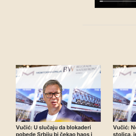
VESTI
VESTI
Vučić: U slučaju da blokaderi
Vučić: N
pobede Srbiju bi čekao haos i
stolica,