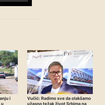
VESTI
anju i
Vučić: Radimo sve da olakšamo
 u
užasno težak život Srbima na