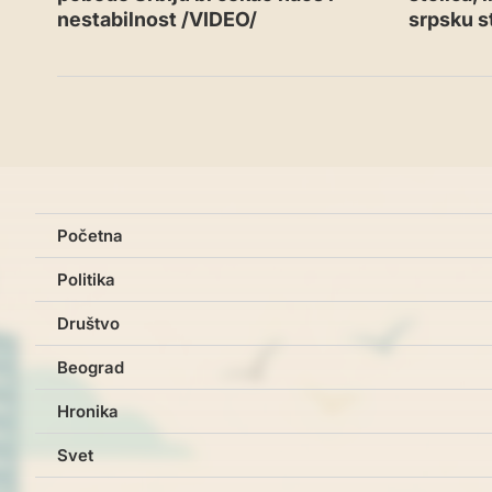
nestabilnost /VIDEO/
srpsku s
Početna
Politika
Društvo
Beograd
Hronika
Svet