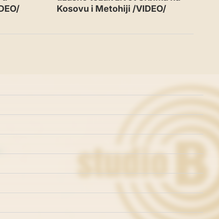
IDEO/
Kosovu i Metohiji /VIDEO/