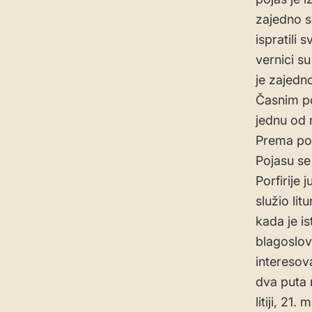
zajedno s
ispratili
vernici su
je zajed
Časnim po
jednu od 
Prema pod
Pojasu se
Porfirije
služio li
kada je i
blagoslov
interesov
dva puta n
litiji, 21