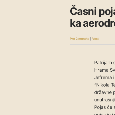
Časni poj
ka aerodr
Pre 2 months
|
Vesti
Patrijarh 
Hrama Sve
Jefrema i
“Nikola T
državne p
unutrašnj
Pojas će 
pojas je i