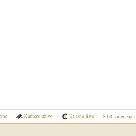
eme
Kamere uživo
Kursna lista
STB-video serv