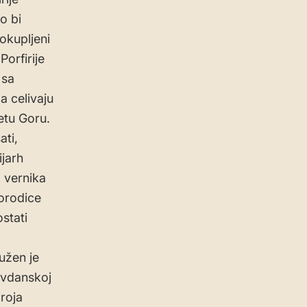
o bi
okupljeni
Porfirije
 sa
a celivaju
etu Goru.
ti,
ijarh
a vernika
orodice
stati
užen je
sovdanskoj
broja