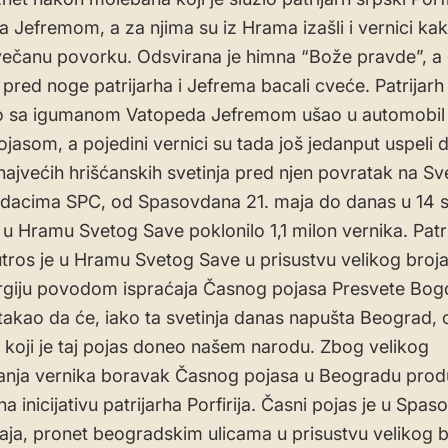
a Jefremom, a za njima su iz Hrama izašli i vernici kak
 svečanu povorku. Odsvirana je himna “Bože pravde”, a 
 pred noge patrijarha i Jefrema bacali cveće. Patrijarh 
no sa igumanom Vatopeda Jefremom ušao u automobil
jasom, a pojedini vernici su tada još jedanput uspeli d
najvećih hrišćanskih svetinja pred njen povratak na Sv
acima SPC, od Spasovdana 21. maja do danas u 14 sa
 u Hramu Svetog Save poklonilo 1,1 milon vernika. Patr
 jutros je u Hramu Svetog Save u prisustvu velikog broj
turgiju povodom ispraćaja Časnog pojasa Presvete Bog
stakao da će, iako ta svetinja danas napušta Beograd, o
 koji je taj pojas doneo našem narodu. Zbog velikog
anja vernika boravak Časnog pojasa u Beogradu prod
a inicijativu patrijarha Porfirija. Časni pojas je u Spa
. maja, pronet beogradskim ulicama u prisustvu velikog 