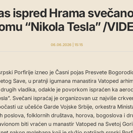
as ispred Hrama svečano
omu “Nikola Tesla” /VID
06.06.2026 | 15:15
srpski Porfirije izneo je Časni pojas Presvete Bogorodi
tog Save, u pratnji igumana manastira Vatoped arhi
 drugih vladika, odakle je povorkom ispraćen ka aer
esla”. Svečani ispraćaj je organizovan uz najviše crkve
očasti uz učešće Garde Vojske Srbije, orkestra Minist
ih poslova, folklornih društava, horova, bogoslova i dr
avionom biti vraćen u manastir Vatoped na Svetoj Gori
znet nakon molebana koji je služio patrijarh srpski Porfi