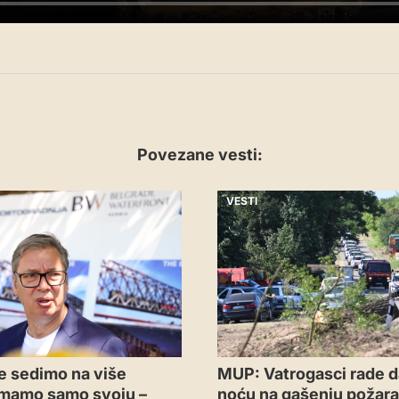
Povezane vesti:
VESTI
e sedimo na više
MUP: Vatrogasci rade d
 imamo samo svoju –
noću na gašenju požara