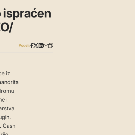
 ispraćen
EO/
Podeli:
ce iz
mandrita
odromu
ne i
arstva
ugih.
. Časni
rije