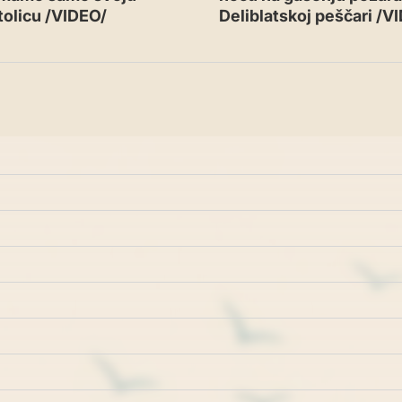
tolicu /VIDEO/
Deliblatskoj peščari /V