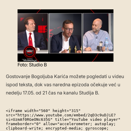
Foto: Studio B
Gostovanje Bogoljuba Karića možete pogledati u videu
ispod teksta, dok vas naredna epizoda očekuje već u
nedelju 17.05. od 21 čas na kanalu Studija B.
<iframe width="560" height="315" 
src="https://www.youtube.com/embed/2qD3c9uDJiE?
si=UzmAf0RGeONc635G" title="YouTube video player" 
frameborder="0" allow="accelerometer; autoplay; 
clipboard-write; encrypted-media; gyroscope; 