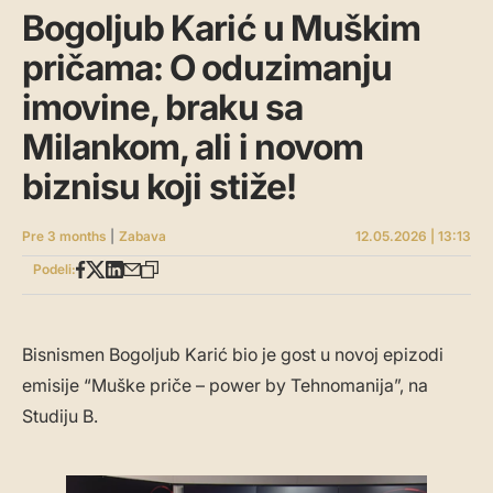
Bogoljub Karić u Muškim
pričama: O oduzimanju
imovine, braku sa
Milankom, ali i novom
biznisu koji stiže!
Pre 3 months
|
Zabava
12.05.2026 | 13:13
Podeli:
Bisnismen Bogoljub Karić bio je gost u novoj epizodi
emisije “Muške priče – power by Tehnomanija”, na
Studiju B.