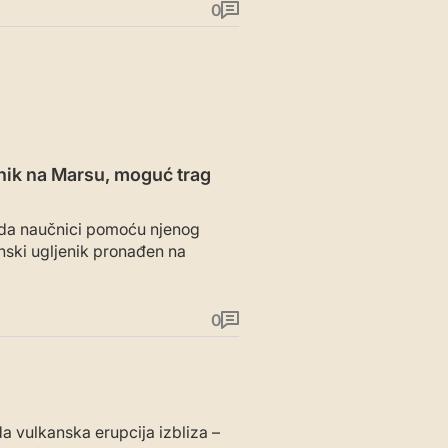
0
enik na Marsu, moguć trag
 da naučnici pomoću njenog
anski ugljenik pronađen na
0
da vulkanska erupcija izbliza –