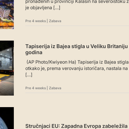
pronađenih u provinciji Kalasin na severoistoku z
je objavljena […]
Pre 4 weeks
|
Zabava
Tapiserija iz Bajea stigla u Veliku Britanij
godina
(AP Photo/Kwiyeon Ha) Tapiserija iz Bajea stigla j
otkako je, prema verovanju istoričara, nastala n
[…]
Pre 4 weeks
|
Zabava
Stručnjaci EU: Zapadna Evropa zabeležila naj