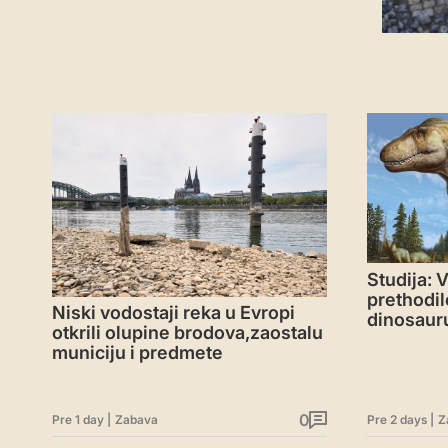
Studija: 
prethodil
Niski vodostaji reka u Evropi
dinosaur
otkrili olupine brodova,zaostalu
municiju i predmete
0
Pre 1 day
|
Zabava
Pre 2 days
|
Z