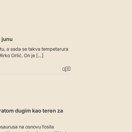
 junu
tu, a sada se takva tempetarura
irko Orlić. On je […]
0
vratom dugim kao teren za
nosaurusa na osnovu fosila