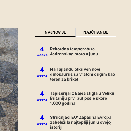
NAJNOVIJE
NAJČITANIJE
4
Rekordna temperatura
Jadranskog mora u junu
weeks
4
Na Tajlandu otkriven novi
dinosaurus sa vratom dugim kao
weeks
teren za kriket
4
Tapiserija iz Bajea stigla u Veliku
Britaniju prvi put posle skoro
weeks
1.000 godina
4
Stručnjaci EU: Zapadna Evropa
zabeležila najtopliji jun u svojoj
weeks
istoriji