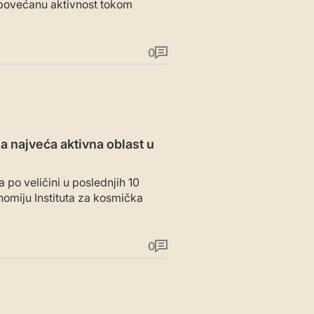
je povećanu aktivnost tokom
0
 najveća aktivna oblast u
 po veličini u poslednjih 10
onomiju Instituta za kosmička
0