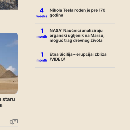
4
Nikola Tesla rođen je pre 170
godina
weeks
1
NASA: Naučnici analiziraju
organski ugljenik na Marsu,
month
moguć trag drevnog života
1
Etna Sicilija – erupcija izbliza
/VIDEO/
month
u staru
a
0