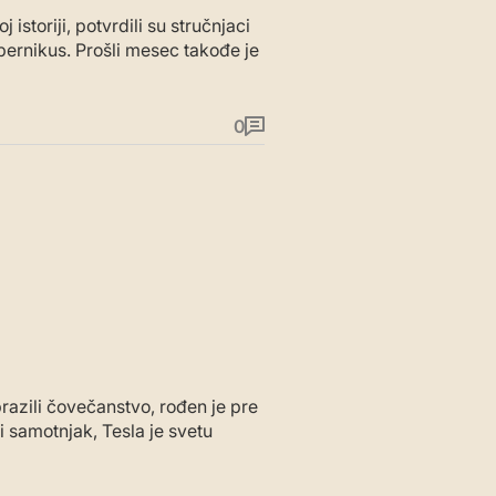
 istoriji, potvrdili su stručnjaci
ernikus. Prošli mesec takođe je
0
obrazili čovečanstvo, rođen je pre
vi samotnjak, Tesla je svetu