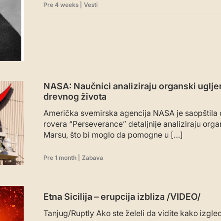
Pre 4 weeks
|
Vesti
NASA: Naučnici analiziraju organski uglj
drevnog života
Američka svemirska agencija NASA je saopštila
rovera “Perseverance” detaljnije analiziraju org
Marsu, što bi moglo da pomogne u […]
Pre 1 month
|
Zabava
Etna Sicilija – erupcija izbliza /VIDEO/
Tanjug/Ruptly Ako ste želeli da vidite kako izgle