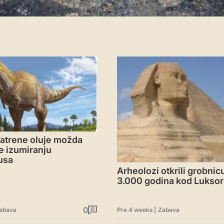
Vatrene oluje možda
e izumiranju
usa
Arheolozi otkrili grobnic
3.000 godina kod Luksor
0
abava
Pre 4 weeks
|
Zabava