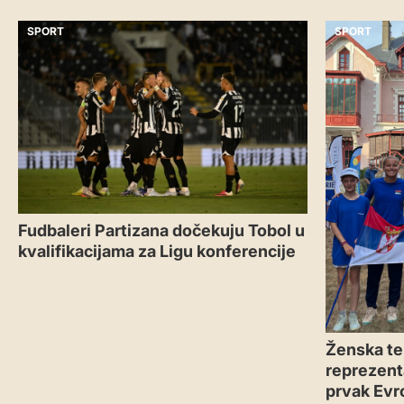
SPORT
SPORT
Fudbaleri Partizana dočekuju Tobol u
kvalifikacijama za Ligu konferencije
Ženska te
reprezenta
prvak Evr