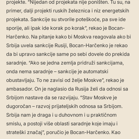
projekte. “Nijedan od projekata nije poništen. Tu su, na
primer, dalji projekti ruskih železnica i niz energetskih
projekata. Sankcije su stvorile poteškoće, pa sve ide
sporije, ali ipak ide korak po korak”, rekao je Bocan-
Harčenko. Na pitanje kako bi Moskva reagovala ako bi
Srbija uvela sankcije Rusiji, Bocan-Harčenko je rekao
da bi upravo sankcije same po sebi dovele do prekida
saradnje. “Ako se jedna zemlja pridruži sankcijama,
onda nema saradnje – sankcije je automatski
obustavljaju. To ne zavisi od želje Moskve”, rekao je
ambasador. On je naglasio da Rusija želi da odnosi sa
Srbijom nastave da se razvijaju. “Stav Moskve je
dugoročan – razvoj prijateljskih odnosa sa Srbijom.
Srbija nam je draga i u duhovnom i u praktičnom
smislu, a postoji više oblasti saradnje koje imaju i
strateški značaj”, poručio je Bocan-Harčenko. Kao