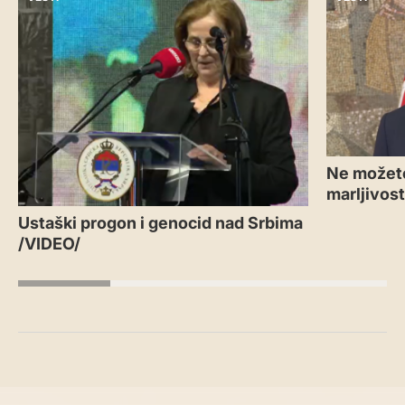
Ne možete
marljivos
Ustaški progon i genocid nad Srbima
/VIDEO/