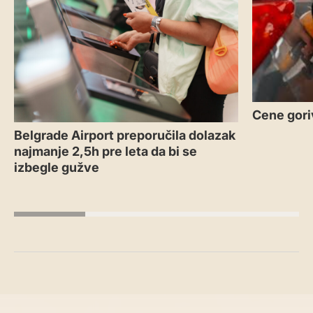
Cene gori
Belgrade Airport preporučila dolazak
najmanje 2,5h pre leta da bi se
izbegle gužve