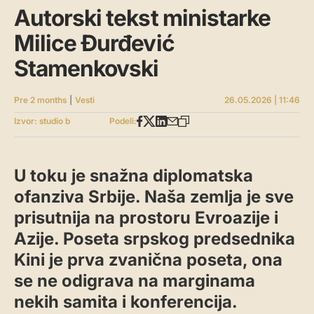
Autorski tekst ministarke
Milice Đurđević
Stamenkovski
Pre 2 months
|
Vesti
26.05.2026 | 11:46
Izvor: studio b
Podeli:
U toku je snažna diplomatska
ofanziva Srbije. Naša zemlja je sve
prisutnija na prostoru Evroazije i
Azije. Poseta srpskog predsednika
Kini je prva zvanična poseta, ona
se ne odigrava na marginama
nekih samita i konferencija.