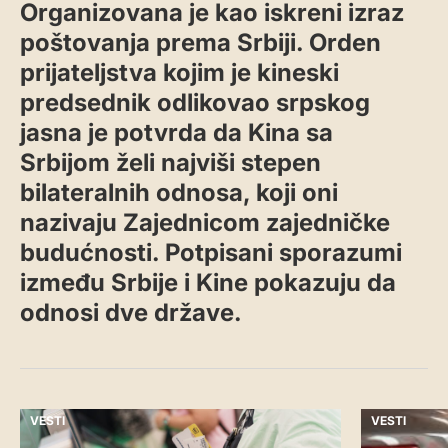
Organizovana je kao iskreni izraz
poštovanja prema Srbiji. Orden
prijateljstva kojim je kineski
predsednik odlikovao srpskog
jasna je potvrda da Kina sa
Srbijom želi najviši stepen
bilateralnih odnosa, koji oni
nazivaju Zajednicom zajedničke
budućnosti. Potpisani sporazumi
između Srbije i Kine pokazuju da
odnosi dve države.
VESTI
VESTI