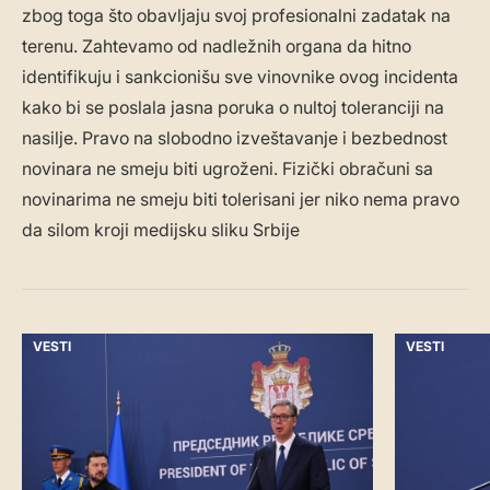
zbog toga što obavljaju svoj profesionalni zadatak na
terenu. Zahtevamo od nadležnih organa da hitno
identifikuju i sankcionišu sve vinovnike ovog incidenta
kako bi se poslala jasna poruka o nultoj toleranciji na
nasilje. Pravo na slobodno izveštavanje i bezbednost
novinara ne smeju biti ugroženi. Fizički obračuni sa
novinarima ne smeju biti tolerisani jer niko nema pravo
da silom kroji medijsku sliku Srbije
VESTI
VESTI