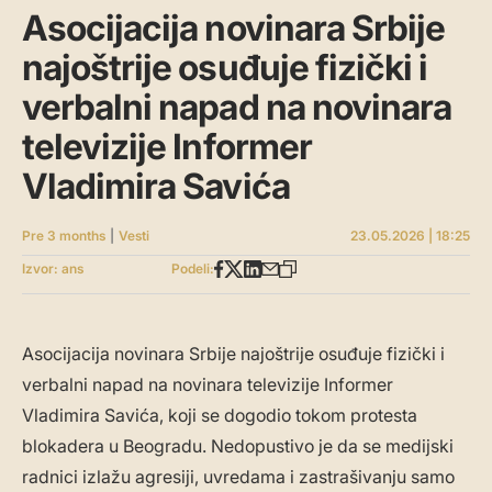
Asocijacija novinara Srbije
najoštrije osuđuje fizički i
verbalni napad na novinara
televizije Informer
Vladimira Savića
Pre 3 months
|
Vesti
23.05.2026 | 18:25
Izvor: ans
Podeli:
Asocijacija novinara Srbije najoštrije osuđuje fizički i
verbalni napad na novinara televizije Informer
Vladimira Savića, koji se dogodio tokom protesta
blokadera u Beogradu. Nedopustivo je da se medijski
radnici izlažu agresiji, uvredama i zastrašivanju samo