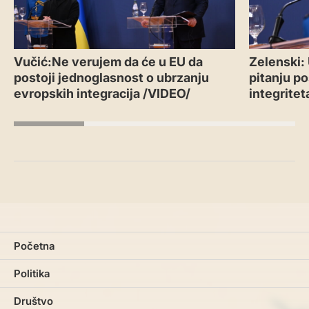
Vučić:Ne verujem da će u EU da
Zelenski:
postoji jednoglasnost o ubrzanju
pitanju po
evropskih integracija /VIDEO/
integritet
Početna
Politika
Društvo