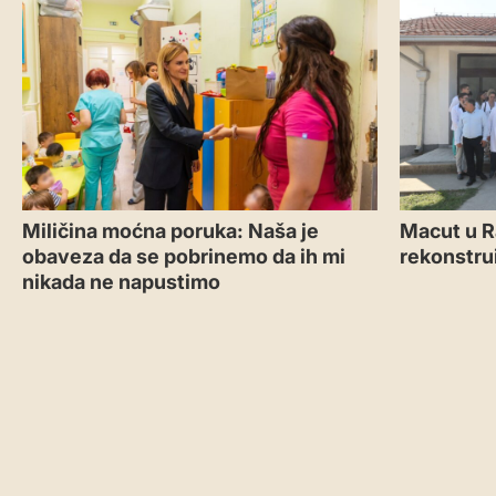
Miličina moćna poruka: Naša je
Macut u R
obaveza da se pobrinemo da ih mi
rekonstru
nikada ne napustimo