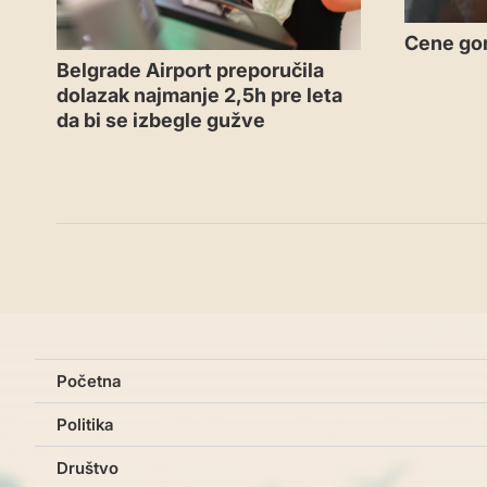
Cene gor
Belgrade Airport preporučila
dolazak najmanje 2,5h pre leta
da bi se izbegle gužve
Početna
Politika
Društvo