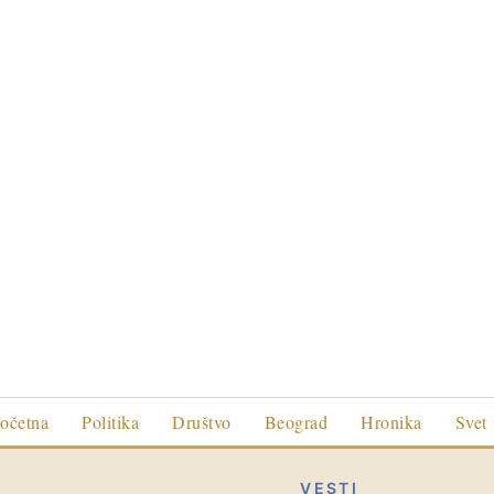
očetna
Politika
Društvo
Beograd
Hronika
Svet
VESTI