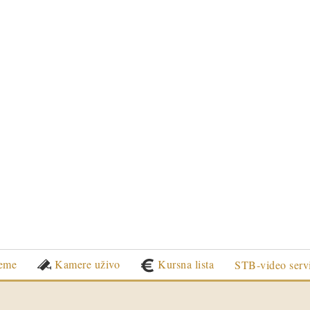
eme
Kamere uživo
Kursna lista
STB-video serv