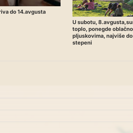
iva do 14.avgusta
U subotu, 8.avgusta,su
toplo, ponegde oblačno
pljuskovima, najviše d
stepeni