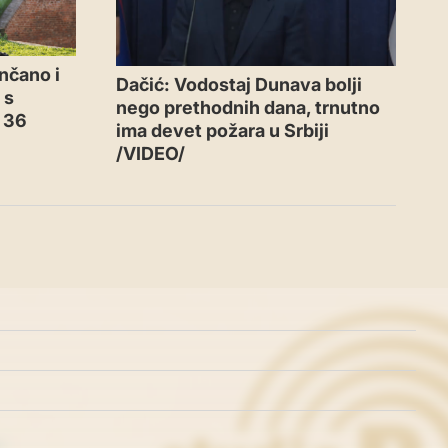
nčano i
Dačić: Vodostaj Dunava bolji
 s
nego prethodnih dana, trnutno
o 36
ima devet požara u Srbiji
/VIDEO/