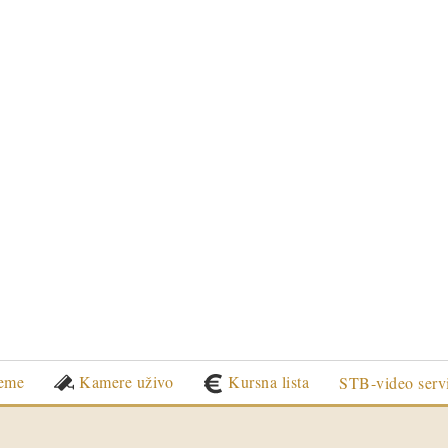
eme
Kamere uživo
Kursna lista
STB-video serv