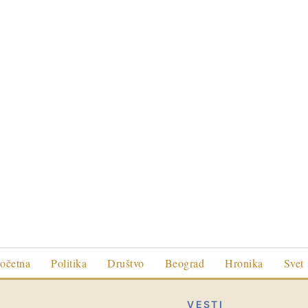
očetna
Politika
Društvo
Beograd
Hronika
Svet
VESTI