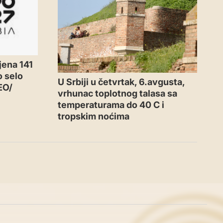
jena 141
o selo
U Srbiji u četvrtak, 6.avgusta,
EO/
vrhunac toplotnog talasa sa
temperaturama do 40 C i
tropskim noćima