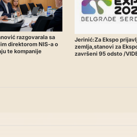
nović razgovarala sa
Jerinić:Za Ekspo prijavl
im direktorom NIS-a o
zemlja,stanovi za Eksp
ju te kompanije
završeni 95 odsto /VID