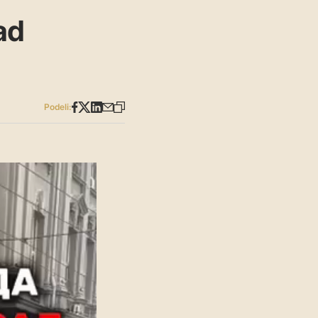
ad
Podeli: