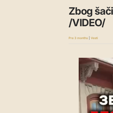
Zbog šači
/VIDEO/
Pre 3 months
|
Vesti