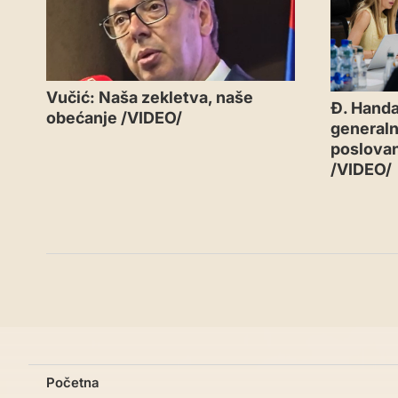
Vučić: Naša zekletva, naše
Đ. Handa
obećanje /VIDEO/
generaln
poslovan
/VIDEO/
Početna